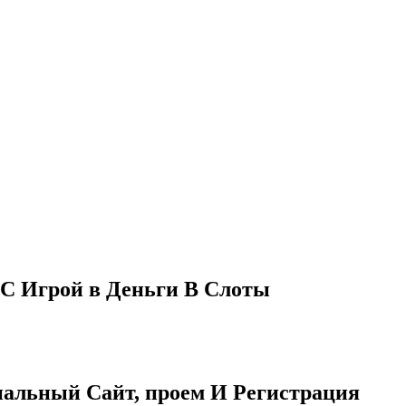
С Игрой в Деньги В Слоты
альный Сайт, проем И Регистрация