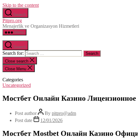
Skip to the content
Search
Pitpro.org
Menajerlik ve Organizasyon Hizmetleri
Menu
Search
Search for:
Close search
Close Menu
Categories
Uncategorized
Мостбет Онлайн Казино Лицензионное 
Post author
By
pitpro@adm
Post date
12/01/2026
Мостбет Mostbet Онлайн Казино Офици