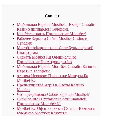
Content
Мобильная Версия Mostbet – Вход а Онлайн
Казино пиппардом Телефона
Как Установить Приложение Мостбет?
Рабочее Зеркало Сайта Mostbet Casino и
Сегодня
Мостбет официальный Сайт Букмекерской
Платформы
Скачать Mostbet Ru Официальное
Приложение На Андроид и Ios
Мобильная Версия Мостбет Онлайн Казино:
Играть в Телефоне
отзывы Игроков: Плюсы же Минусы Бк
Mostbet Kz
Преимущества Игры в Слоты Казино
Мосбет
Что представлял Собой Зеркало Mostbet?
Скачивание И Установка официальной
Приложения Мостбет Кз
Mostbet Kz Официальный Сайт — Казино и
Букмекер Мостбет Казахстан