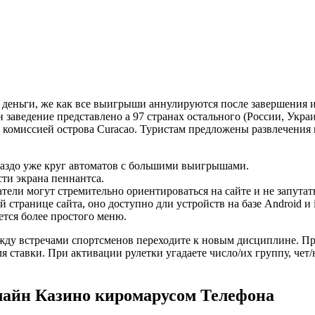
 деньги, же как все выигрыши аннулируются после завершения и
аведение представлено а 97 странах остального (России, Украи
омиссией острова Curacao. Туристам предложены развлечения ка
раздо уже круг автоматов с большими выигрышами.
ти экрана пеннантса.
ли могут стремительно ориентироваться на сайте и не запутать
странице сайта, оно доступно дли устройств на базе Android и 
ется более простого меню.
ежду встречами спортсменов переходите к новым дисциплине. П
ставки. При активации рулетки угадаете число/их группу, чет/н
лайн Казино киромарусом Телефона