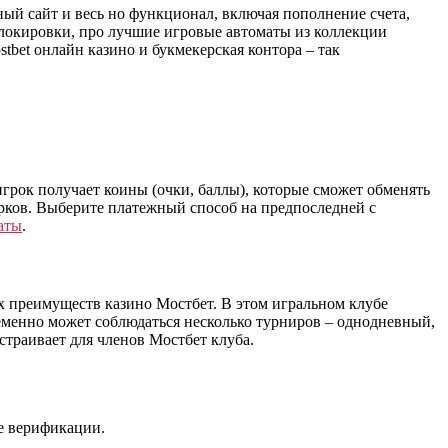
ный сайт и весь но функционал, включая пополнение счета,
 блокировки, про лучшие игровые автоматы из коллекции
tbet онлайн казино и букмекерская контора – так
 игрок получает коины (очки, баллы), которые сможет обменять
рков. Выберите платежный способ на предпоследней с
аты
.
ых преимуществ казино Мостбет. В этом игральном клубе
ременно может соблюдаться несколько турниров – однодневный,
раивает для членов Мостбет клуба.
е верификации.