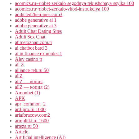
acomics.ru~riobet-zerkalo-segodnya-tekushchaya-ssylka 100
acomics.ru~riobet-zerkalo-vhod-instrukciya 100
addicted2heroines.com3
adobe generative ai 1
adobe generative ai 3
Adult Chat Dating Sites
Adult Sex Chat
ahmetozhan.com.tr
ai chatbot bard 3
ai in finance examples 1
Alev casino tr
all Z
alliance-teh.ru 50
allZ
allZ — копия
allZ — копия (2)
Amonbet (1)
APK
apr_common_2
ard-pro.ru 1000
ariaforacow.com2
armplitki.ru 1600
arteza.ru 50
Article
Artificial intelligence (AI)