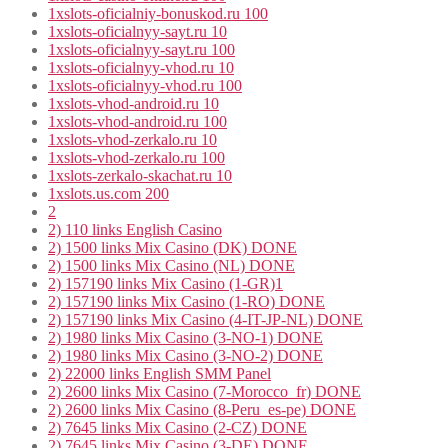
1xslots-oficialniy-bonuskod.ru 100
1xslots-oficialnyy-sayt.ru 10
1xslots-oficialnyy-sayt.ru 100
1xslots-oficialnyy-vhod.ru 10
1xslots-oficialnyy-vhod.ru 100
1xslots-vhod-android.ru 10
1xslots-vhod-android.ru 100
1xslots-vhod-zerkalo.ru 10
1xslots-vhod-zerkalo.ru 100
1xslots-zerkalo-skachat.ru 10
1xslots.us.com 200
2
2) 110 links English Casino
2) 1500 links Mix Casino (DK) DONE
2) 1500 links Mix Casino (NL) DONE
2) 157190 links Mix Casino (1-GR)1
2) 157190 links Mix Casino (1-RO) DONE
2) 157190 links Mix Casino (4-IT-JP-NL) DONE
2) 1980 links Mix Casino (3-NO-1) DONE
2) 1980 links Mix Casino (3-NO-2) DONE
2) 22000 links English SMM Panel
2) 2600 links Mix Casino (7-Morocco_fr) DONE
2) 2600 links Mix Casino (8-Peru_es-pe) DONE
2) 7645 links Mix Casino (2-CZ) DONE
2) 7645 links Mix Casino (3-DE) DONE