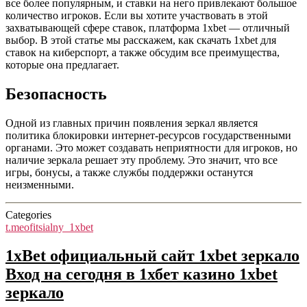
все более популярным, и ставки на него привлекают большое
количество игроков. Если вы хотите участвовать в этой
захватывающей сфере ставок, платформа 1xbet — отличный
выбор. В этой статье мы расскажем, как скачать 1xbet для
ставок на киберспорт, а также обсудим все преимущества,
которые она предлагает.
Безопасность
Одной из главных причин появления зеркал является
политика блокировки интернет-ресурсов государственными
органами. Это может создавать неприятности для игроков, но
наличие зеркала решает эту проблему. Это значит, что все
игры, бонусы, а также службы поддержки останутся
неизменными.
Categories
t.meofitsialny_1xbet
1xBet официальный сайт 1xbet зеркало
Вход на сегодня в 1хбет казино 1xbet
зеркало