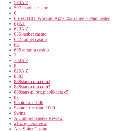
530A Z
597 magius casino
6
6 Best HIIT Workout Apps 2026 Free + Paid Tested
6) NL
620A Z
635-netbet casino
642 fonbet casino
66
695 amunra casino
7
750A Z
8
820A Z
8883
888starz-com.com2
888starz-com.com3
888starz-pl.org.plaplikacja c5
8k
9-sotok.ru 1000
9-sotok.rucasino 1000
9winz
A Comprehensive Review
a16z generative ai
Ace Spinz Casino