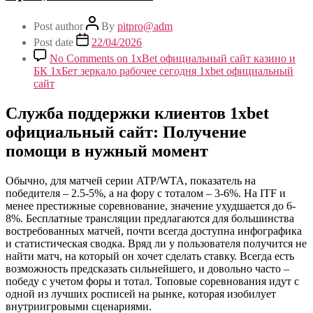
Post author
By
pitpro@adm
Post date
22/04/2026
No Comments
on 1xBet официальный сайт казино и
БК 1хБет зеркало рабочее сегодня 1xbet официальный
сайт
Служба поддержки клиентов 1xbet
официальный сайт: Получение
помощи в нужный момент
Обычно, для матчей серии ATP/WTA, показатель на
победителя – 2.5-5%, а на фору с тоталом – 3-6%. На ITF и
менее престижные соревнование, значение ухудшается до 6-
8%. Бесплатные трансляции предлагаются для большинства
востребованных матчей, почти всегда доступна инфографика
и статистическая сводка. Вряд ли у пользователя получится не
найти матч, на который он хочет сделать ставку. Всегда есть
возможность предсказать сильнейшего, и довольно часто –
победу с учетом форы и тотал. Топовые соревнования идут с
одной из лучших росписей на рынке, которая изобилует
внутриигровыми сценариями.