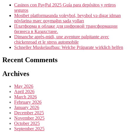
Casinos con PayPal 2025 Guía para depósitos y retiros
seguros
Mostbet platformasında voleybol, beysbol və digər idman
növlərinə mərc qoymağın sadə yolları
Платформа в облаке для цифровой трансформации
бизнеса в Казахстане.
Dimanche après-midi, une aventure palpitante avec
chickenroad et le stress automobile
Schneller Muskelaufbau: Welche Präparate wirklich helfen
Recent Comments
Archives
May 2026
April 2026
March 2026
February 2026
January 2026
December 2025
November 2025
October 2025
September 2025