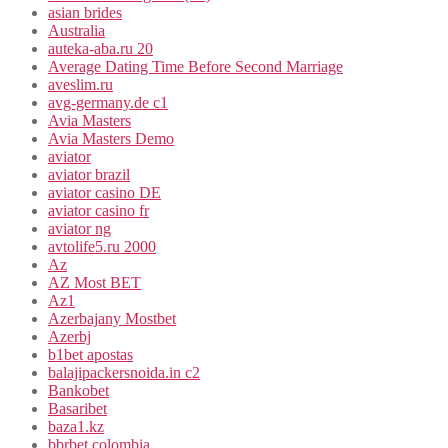
asian brides
Australia
auteka-aba.ru 20
Average Dating Time Before Second Marriage
aveslim.ru
avg-germany.de c1
Avia Masters
Avia Masters Demo
aviator
aviator brazil
aviator casino DE
aviator casino fr
aviator ng
avtolife5.ru 2000
Az
AZ Most BET
Az1
Azerbajany Mostbet
Azerbj
b1bet apostas
balajipackersnoida.in c2
Bankobet
Basaribet
baza1.kz
bbrbet colombia