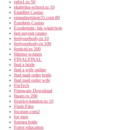
egbs1.ru 50
ekaterina-school.ru 10
EmirBet Casino
empatipetshop35.com 80
Eurobets Casino
Exodermin: Jak właściwie
fast payout casino
feelyourbody.ru 10
feelyourbody.ru 100
femicid.ru 200
filipino women
FINALFINAL
find a bride
find a wife online
find mail order bride
find mail order wife
FinTech
Firmware Download
fitago.ru 200
fixprice-katalog.ru 10
Flash Files
focuspp.com2
for men
foreign bride
Forex education