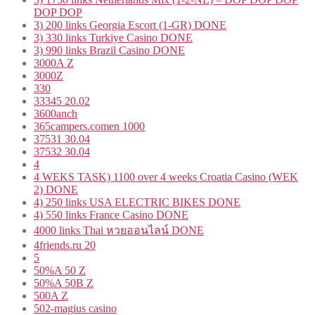
DOP DOP
3) 200 links Georgia Escort (1-GR) DONE
3) 330 links Turkiye Casino DONE
3) 990 links Brazil Casino DONE
3000A Z
3000Z
330
33345 20.02
3600anch
365campers.comen 1000
37531 30.04
37532 30.04
4
4 WEKS TASK) 1100 over 4 weeks Croatia Casino (WEK
2) DONE
4) 250 links USA ELECTRIC BIKES DONE
4) 550 links France Casino DONE
4000 links Thai หวยออนไลน์ DONE
4friends.ru 20
5
50%A 50 Z
50%A 50B Z
500A Z
502-magius casino