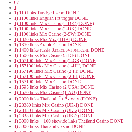
07
1
1) 110 links Turkiye Escort DONE
1) 1100 links English Frt trigger DONE
1) 1100 links Mix Casino (1-DK) (DONE)
1) 1100 links Mix Casino (1-DK) DONE
1) 1100 links Mix Casino (2-SW) DONE
1) 1320 links Mix Mix (THAI) DONE
1) 1350 links Arabic Casino DONE
1) 1400 links russia блэкспрут магазин DONE
1) 1500 links Mix Casino (3-DE) DONE
1) 157190 links Mix Casino (1-GR) DONE
1) 157190 links Mix Casino (1-HU) DONE
1) 157190 links Mix Casino (2-FI) DONE
1) 157190 links Mix Casino (2-PL) DONE
1) 157190 links Mix Casino DONE
1) 1595 links Mix Casino (2-USA) DONE
1) 1670 links Mix Casino (1-AU) DONE
1) 2000 links Thailand เว็บซื้อหวย (DONE)
1) 28380 links Mix Casino (UK-1) DONE
1) 28380 links Mix Casino (UK-2) DONE
1) 28380 links Mix Casino (UK-3) DONE
1) 3000 links + 100 sitewide links Thailand Casino DONE
1) 3000 links Thailand Casino DONE