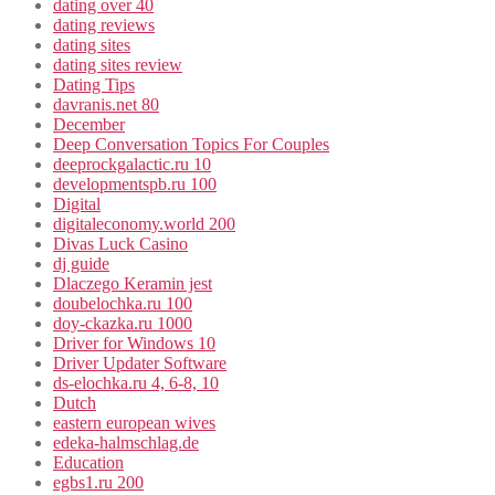
dating over 40
dating reviews
dating sites
dating sites review
Dating Tips
davranis.net 80
December
Deep Conversation Topics For Couples
deeprockgalactic.ru 10
developmentspb.ru 100
Digital
digitaleconomy.world 200
Divas Luck Casino
dj guide
Dlaczego Keramin jest
doubelochka.ru 100
doy-ckazka.ru 1000
Driver for Windows 10
Driver Updater Software
ds-elochka.ru 4, 6-8, 10
Dutch
eastern european wives
edeka-halmschlag.de
Education
egbs1.ru 200