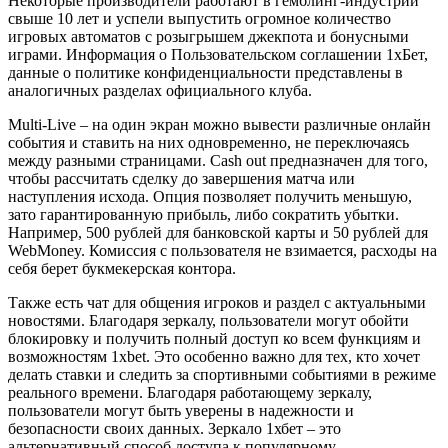
Некоторые производители работают в гемблинг-индустрии
свыше 10 лет и успели выпустить огромное количество
игровых автоматов с розыгрышем джекпота и бонусными
играми. Информация о Пользовательском соглашении 1хБет,
данные о политике конфиденциальности представлены в
аналогичных разделах официального клуба.
Multi-Live – на один экран можно вывести различные онлайн
события и ставить на них одновременно, не переключаясь
между разными страницами. Cash out предназначен для того,
чтобы рассчитать сделку до завершения матча или
наступления исхода. Опция позволяет получить меньшую,
зато гарантированную прибыль, либо сократить убытки.
Например, 500 рублей для банковской карты и 50 рублей для
WebMoney. Комиссия с пользователя не взимается, расходы на
себя берет букмекерская контора.
Также есть чат для общения игроков и раздел с актуальными
новостями. Благодаря зеркалу, пользователи могут обойти
блокировку и получить полный доступ ко всем функциям и
возможностям 1xbet. Это особенно важно для тех, кто хочет
делать ставки и следить за спортивными событиями в режиме
реального времени. Благодаря работающему зеркалу,
пользователи могут быть уверены в надежности и
безопасности своих данных. Зеркало 1хбет – это
альтернативный способ доступа к популярному