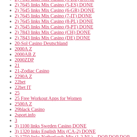
2) 7645 links Mix Casino (5-ES) DONE
2) 7645 links Mix Casino (6-GR) DONE
2) 7645 links Mix Casino (7-IT) DONE
2) 7645 links Mix Casino (8-PL) DONE
2) 7645 links Mix Casino (9-PT) DONE
2) 7843 links Mix Casino (CH) DONE
2) 7843 links Mix Casino (DE) DONE
20-Sol Casino Deutschland
2000A Z
2000AB Z
2000ZDP
21
21-Zodiac Casino
2290A Z
22bet
22bet IT
25
25 Free Workout Apps for Women
2500A Z
29black Casino
2sport.info
3
3) 1100 links Sweden Casino DONE
3) 1320 links English Mix (CA-2) DONE
3) 1750 links Netherlands Mix (1-2-NL) – DOP DOP DOP