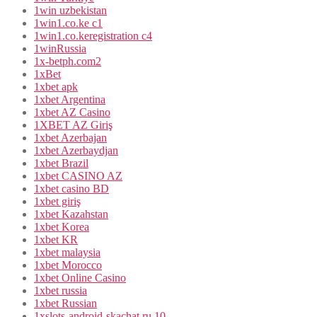
1win uzbekistan
1win1.co.ke c1
1win1.co.keregistration c4
1winRussia
1x-betph.com2
1xBet
1xbet apk
1xbet Argentina
1xbet AZ Casino
1XBET AZ Giriş
1xbet Azerbajan
1xbet Azerbaydjan
1xbet Brazil
1xbet CASINO AZ
1xbet casino BD
1xbet giriş
1xbet Kazahstan
1xbet Korea
1xbet KR
1xbet malaysia
1xbet Morocco
1xbet Online Casino
1xbet russia
1xbet Russian
1xslots-android-skachat.ru 10