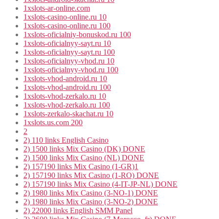
1xslots-ar-online.com
1xslots-casino-online.ru 10
1xslots-casino-online.ru 100
1xslots-oficialniy-bonuskod.ru 100
1xslots-oficialnyy-sayt.ru 10
1xslots-oficialnyy-sayt.ru 100
1xslots-oficialnyy-vhod.ru 10
1xslots-oficialnyy-vhod.ru 100
1xslots-vhod-android.ru 10
1xslots-vhod-android.ru 100
1xslots-vhod-zerkalo.ru 10
1xslots-vhod-zerkalo.ru 100
1xslots-zerkalo-skachat.ru 10
1xslots.us.com 200
2
2) 110 links English Casino
2) 1500 links Mix Casino (DK) DONE
2) 1500 links Mix Casino (NL) DONE
2) 157190 links Mix Casino (1-GR)1
2) 157190 links Mix Casino (1-RO) DONE
2) 157190 links Mix Casino (4-IT-JP-NL) DONE
2) 1980 links Mix Casino (3-NO-1) DONE
2) 1980 links Mix Casino (3-NO-2) DONE
2) 22000 links English SMM Panel