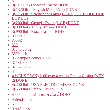
3
3) 1100 links Sweden Casino DONE
3) 1320 links English Mix (CA-2) DONE
3) 1750 links Netherlands Mix (1-2-NL) – DOP DOP DOP
DOP DOP
3) 200 links Georgia Escort (1-GR) DONE
3) 330 links Turkiye Casino DONE
3) 990 links Brazil Casino DONE
3000A Z
3000Z
330
33345 20.02
3600anch
365campers.comen 1000
37531 30.04
37532 30.04
4
4 WEKS TASK) 1100 over 4 weeks Croatia Casino (WEK
2) DONE
4) 250 links USA ELECTRIC BIKES DONE
4) 550 links France Casino DONE
4000 links Thai หวยออนไลน์ DONE
4friends.ru 20
5
50%A 50 Z