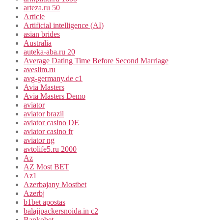
arteza.ru 50
Article
Artificial intelligence (AI)
asian brides
Australia
auteka-aba.ru 20
Average Dating Time Before Second Marriage
aveslim.ru
avg-germany.de c1
Avia Masters
Avia Masters Demo
aviator
aviator brazil
aviator casino DE
aviator casino fr
aviator ng
avtolife5.ru 2000
Az
AZ Most BET
Az1
Azerbajany Mostbet
Azerbj
b1bet apostas
balajipackersnoida.in c2
Bankobet