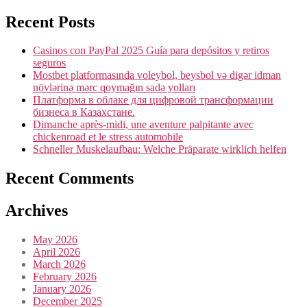
Recent Posts
Casinos con PayPal 2025 Guía para depósitos y retiros
seguros
Mostbet platformasında voleybol, beysbol və digər idman
növlərinə mərc qoymağın sadə yolları
Платформа в облаке для цифровой трансформации
бизнеса в Казахстане.
Dimanche après-midi, une aventure palpitante avec
chickenroad et le stress automobile
Schneller Muskelaufbau: Welche Präparate wirklich helfen
Recent Comments
Archives
May 2026
April 2026
March 2026
February 2026
January 2026
December 2025