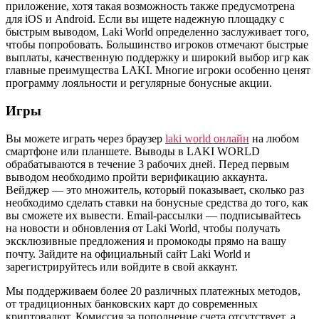
приложение, хотя такая возможность также предусмотрена
для iOS и Android. Если вы ищете надежную площадку с
быстрым выводом, Laki World определенно заслуживает того,
чтобы попробовать. Большинство игроков отмечают быстрые
выплаты, качественную поддержку и широкий выбор игр как
главные преимущества LAKI. Многие игроки особенно ценят
программу лояльности и регулярные бонусные акции.
Игры
Вы можете играть через браузер
laki world онлайн
на любом
смартфоне или планшете. Выводы в LAKI WORLD
обрабатываются в течение 3 рабочих дней. Перед первым
выводом необходимо пройти верификацию аккаунта.
Вейджер — это множитель, который показывает, сколько раз
необходимо сделать ставки на бонусные средства до того, как
вы сможете их вывести. Email-рассылки — подписывайтесь
на новости и обновления от Laki World, чтобы получать
эксклюзивные предложения и промокоды прямо на вашу
почту. Зайдите на официальный сайт Laki World и
зарегистрируйтесь или войдите в свой аккаунт.
Мы поддерживаем более 20 различных платежных методов,
от традиционных банковских карт до современных
криптовалют. Комиссия за пополнение счета отсутствует, а