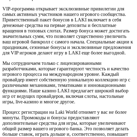
VIP-программа открывает эксклюзивные привилегии для
самых активных участников нашего игрового сообщества.
Приветственный пакет бонусов в LAKI включает в себя
денежные средства на первые депозиты и бесплатные
вращения в топовых слотах. Размер бонуса может достигать
значительных сумм, что позволяет существенно увеличить
ваш игровой банкролл с самого начала. Специальные акции к
праздникам, сезонные бонусы и эксклюзивные предложения
для VIP игроков делают игру в LAKI еще более выгодной.
Мы сотрудничаем только с лицензированными
разработчиками, которые гарантируют честность и качество
игрового процесса на международном уровне. Каждый
провайдер имеет собственную уникальную коллекцию игр с
различными механиками, тематиками и инновационными
функциями. Наше казино LAKI предлагает широкий выбор
игр от ведущих провайдеров, включая слоты, настольные
игры, live-казино и многое другое.
Процесс регистрации на Laki World отнимет у вас не более
минуты. Промокоды и бонусы предоставляют
дополнительные средства для игры, которые увеличивают
общий размер вашего игрового банка. Это позволяет делать
больше ставок, играть дольше и, соответственно, повышает