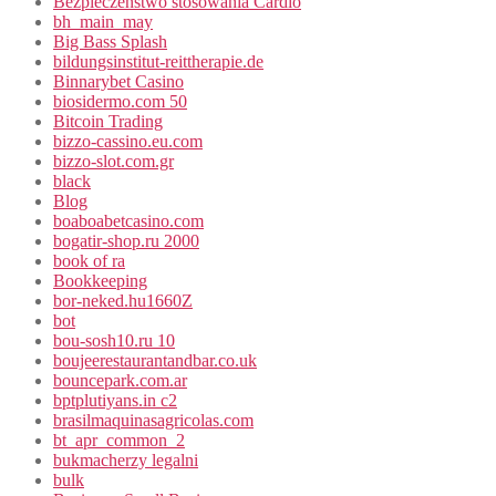
Bezpieczeństwo stosowania Cardio
bh_main_may
Big Bass Splash
bildungsinstitut-reittherapie.de
Binnarybet Casino
biosidermo.com 50
Bitcoin Trading
bizzo-cassino.eu.com
bizzo-slot.com.gr
black
Blog
boaboabetcasino.com
bogatir-shop.ru 2000
book of ra
Bookkeeping
bor-neked.hu1660Z
bot
bou-sosh10.ru 10
boujeerestaurantandbar.co.uk
bouncepark.com.ar
bptplutiyans.in c2
brasilmaquinasagricolas.com
bt_apr_common_2
bukmacherzy legalni
bulk