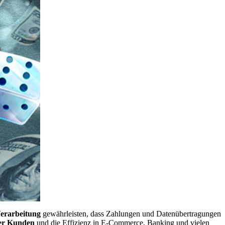
Verarbeitung
gewährleisten, dass Zahlungen und Datenübertragungen
er Kunden
und die Effizienz in E-Commerce, Banking und vielen