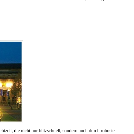
zeit, die nicht nur blitzschnell, sondern auch durch robuste