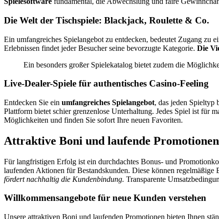
Spielesoftware
fundamental, die Abwechslung und faire Gewinnchanc
Die Welt der Tischspiele: Blackjack, Roulette & Co.
Ein umfangreiches Spielangebot zu entdecken, bedeutet Zugang zu ein
Erlebnissen findet jeder Besucher seine bevorzugte Kategorie.
Die Vi
Ein besonders großer Spielekatalog bietet zudem die Möglichkeit
Live-Dealer-Spiele für authentisches Casino-Feeling
Entdecken Sie ein
umfangreiches Spielangebot
, das jeden Spieltyp
Plattform bietet schier grenzenlose Unterhaltung. Jedes Spiel ist fü
Möglichkeiten und finden Sie sofort Ihre neuen Favoriten.
Attraktive Boni und laufende Promotionen
Für langfristigen Erfolg ist ein durchdachtes Bonus- und Promotionk
laufenden Aktionen für Bestandskunden. Diese können regelmäßige E
fördert nachhaltig die Kundenbindung.
Transparente Umsatzbedingun
Willkommensangebote für neue Kunden verstehen
Unsere attraktiven Boni und laufenden Promotionen bieten Ihnen st