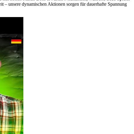
eit – unsere dynamischen Aktionen sorgen für dauerhafte Spannung