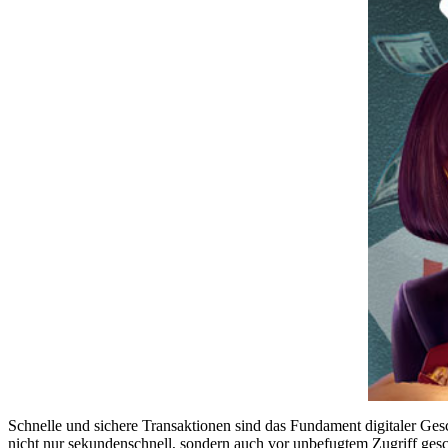
Schnelle und sichere Transaktionen sind das Fundament digitaler Ge
nicht nur sekundenschnell, sondern auch vor unbefugtem Zugriff gesch