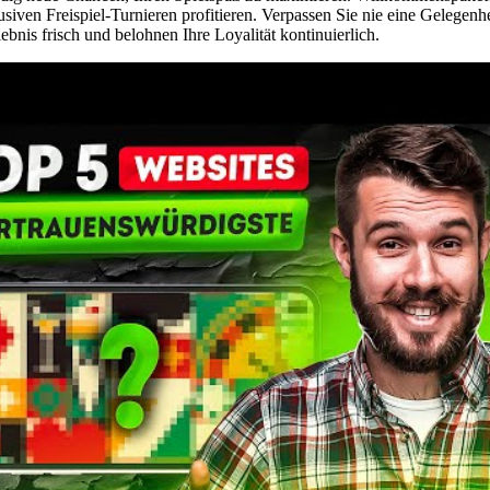
en Freispiel-Turnieren profitieren. Verpassen Sie nie eine Gelegenh
ebnis frisch und belohnen Ihre Loyalität kontinuierlich.