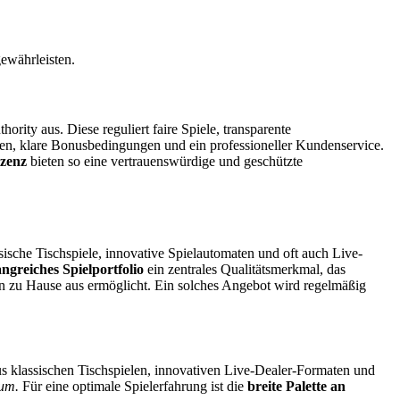
gewährleisten.
rity aus. Diese reguliert faire Spiele, transparente
en, klare Bonusbedingungen und ein professioneller Kundenservice.
izenz
bieten so eine vertrauenswürdige und geschützte
ische Tischspiele, innovative Spielautomaten und oft auch Live-
ngreiches Spielportfolio
ein zentrales Qualitätsmerkmal, das
von zu Hause aus ermöglicht. Ein solches Angebot wird regelmäßig
us klassischen Tischspielen, innovativen Live-Dealer-Formaten und
ium.
Für eine optimale Spielerfahrung ist die
breite Palette an