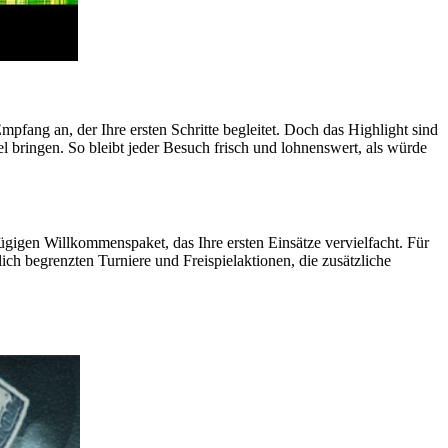
pfang an, der Ihre ersten Schritte begleitet. Doch das Highlight sind
bringen. So bleibt jeder Besuch frisch und lohnenswert, als würde
gigen Willkommenspaket, das Ihre ersten Einsätze vervielfacht. Für
ich begrenzten Turniere und Freispielaktionen, die zusätzliche