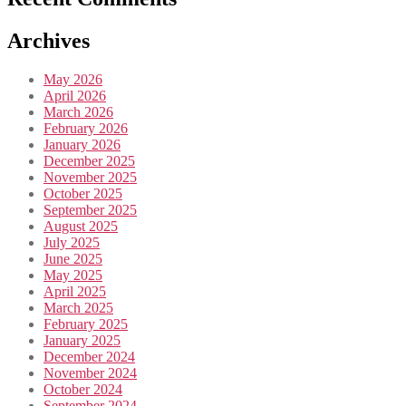
Archives
May 2026
April 2026
March 2026
February 2026
January 2026
December 2025
November 2025
October 2025
September 2025
August 2025
July 2025
June 2025
May 2025
April 2025
March 2025
February 2025
January 2025
December 2024
November 2024
October 2024
September 2024