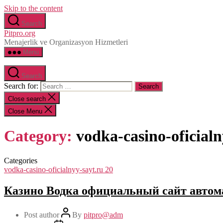
Skip to the content
Search
Pitpro.org
Menajerlik ve Organizasyon Hizmetleri
Menu
Search
Search for:
Close search
Close Menu
Category:
vodka-casino-oficialn
Categories
vodka-casino-oficialnyy-sayt.ru 20
Казино Водка официальный сайт автома
Post author
By
pitpro@adm