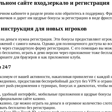
ьном сайте вход,зеркало и регистрация
ичном кабинете в разделе promo или обратитесь в поддержку. Ф
новичков и дарит им щедрые бонусы за регистрацию в виде фрисп
я инструкция для новых игроков
 на деньги нужна регистрация. Эти бонусы предоставляют игр
жений с самого начала. Однако для полноценного доступа ко в
через стандартную форму регистрации. С его помощью вы может
то бесплатно, играть в демо версии через приложение тоже беспл
арианте для браузеров и как приложение клуба.
 24/7
ксимум от вашей активности, накапливая привилегии с каждой 
ся ежедневно, предоставляя бесперебойный доступ без VPN и огра
т push-уведомления о турнирах, бонусах и джекпотах, чтобы н
 удобный интерфейс, мобильные приложения и щедрые бонусы 
официальном сайте казино.
казино, где можно играть на деньги в огромное количество слото
ать бесплатно без регистрации.