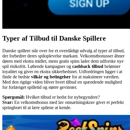
Typer af Tilbud til Danske Spillere
Danske spillere står over for et overdådigt udvalg af typer af tilbud,
der forbedrer deres spiloplevelse markant. Velkomstbonusser åbner
døren med ekstra midler, mens gratis spins lader dem udforske nye
spil risikofrit. Løbende kampagner og
cashback tilbud
belønner
loyalitet og giver en ekstra sikkerhedsnet. Udfordringen ligger i at
finde de bedste
vilkår og betingelser
for at maksimere værdien.
Med den rigtige viden bliver hvert tilbud en spændende mulighed
for forlænget spilletid og større gevinster.
Spørgsmål:
Hvilket tilbud er bedst for nybegyndere?
Svar:
En velkomstbonus med lav omsætningskrav giver et perfekt
springbræt til at lære spilene at kende.