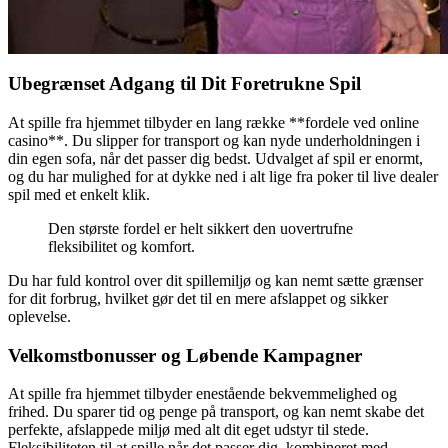
Ubegrænset Adgang til Dit Foretrukne Spil
At spille fra hjemmet tilbyder en lang række **fordele ved online
casino**. Du slipper for transport og kan nyde underholdningen i
din egen sofa, når det passer dig bedst. Udvalget af spil er enormt,
og du har mulighed for at dykke ned i alt lige fra poker til live dealer
spil med et enkelt klik.
Den største fordel er helt sikkert den uovertrufne
fleksibilitet og komfort.
Du har fuld kontrol over dit spillemiljø og kan nemt sætte grænser
for dit forbrug, hvilket gør det til en mere afslappet og sikker
oplevelse.
Velkomstbonusser og Løbende Kampagner
At spille fra hjemmet tilbyder enestående bekvemmelighed og
frihed. Du sparer tid og penge på transport, og kan nemt skabe det
perfekte, afslappede miljø med alt dit eget udstyr til stede.
Fleksibiliteten til at spille når det passer dig, kombineret med