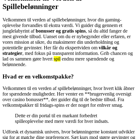
Spillebelønninger
Velkommen til verden af spillebelønninger, hvor din gaming-
oplevelse forvandles til ekstra værdi. Vi guider dig gennem et
junglelabyrint af
bonusser og gratis spins
, så du altid fanger de
mest givende tilbud. Uanset om du er nybegynder eller erfaren, er
vores mission at sikre, du maksimerer din underholdning og
potentielle gevinster. Her får du ekspertviden om
vilkår og
strategier
, med fokus på transparent information. Grib chancen og
lad os sammen gøre hvert
spil
endnu mere spændende og
belønnende.
Hvad er en velkomstpakke?
Velkommen til en verden af spillebelønninger, hvor hvert klik åbner
for spændende muligheder. Her venter en **brugervenlig oversigt
over casino bonusser**, der guider dig til de bedste tilbud. Fra
velkomstpakker til fridags-spins er der noget for enhver smag.
Dette er din portal til en markant forbedret
spilleoplevelse med mere værdi for hver indsats.
Udforsk et dynamisk univers, hvor belønningerne konstant udvikler
sig for at matche dine præferencer. Sæt kurs mod større gevinster og