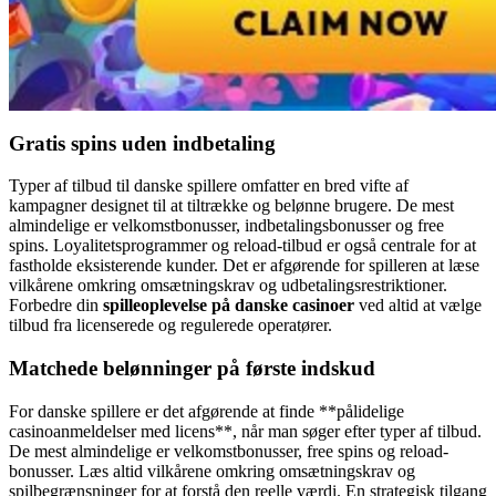
Gratis spins uden indbetaling
Typer af tilbud til danske spillere omfatter en bred vifte af
kampagner designet til at tiltrække og belønne brugere. De mest
almindelige er velkomstbonusser, indbetalingsbonusser og free
spins. Loyalitetsprogrammer og reload-tilbud er også centrale for at
fastholde eksisterende kunder. Det er afgørende for spilleren at læse
vilkårene omkring omsætningskrav og udbetalingsrestriktioner.
Forbedre din
spilleoplevelse på danske casinoer
ved altid at vælge
tilbud fra licenserede og regulerede operatører.
Matchede belønninger på første indskud
For danske spillere er det afgørende at finde **pålidelige
casinoanmeldelser med licens**, når man søger efter typer af tilbud.
De mest almindelige er velkomstbonusser, free spins og reload-
bonusser. Læs altid vilkårene omkring omsætningskrav og
spilbegrænsninger for at forstå den reelle værdi. En strategisk tilgang