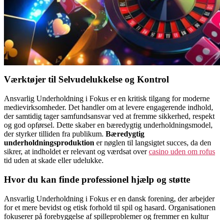
Værktøjer til Selvudelukkelse og Kontrol
Ansvarlig Underholdning i Fokus er en kritisk tilgang for moderne
medievirksomheder. Det handler om at levere engagerende indhold,
der samtidig tager samfundsansvar ved at fremme sikkerhed, respekt
og god opførsel. Dette skaber en bæredygtig underholdningsmodel,
der styrker tilliden fra publikum.
Bæredygtig
underholdningsproduktion
er nøglen til langsigtet succes, da den
sikrer, at indholdet er relevant og værdsat over
casino uden om rofus
tid uden at skade eller udelukke.
Hvor du kan finde professionel hjælp og støtte
Ansvarlig Underholdning i Fokus er en dansk forening, der arbejder
for et mere bevidst og etisk forhold til spil og hasard. Organisationen
fokuserer på forebyggelse af spilleproblemer og fremmer en kultur