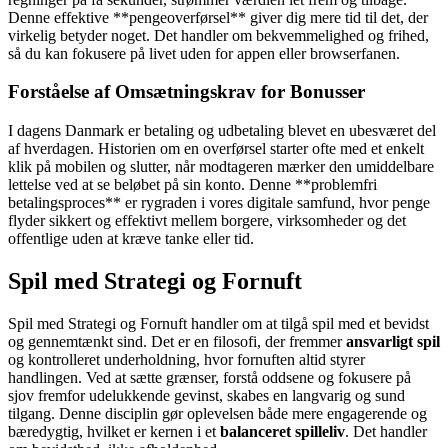
Denne effektive **pengeoverførsel** giver dig mere tid til det, der
virkelig betyder noget. Det handler om bekvemmelighed og frihed,
så du kan fokusere på livet uden for appen eller browserfanen.
Forståelse af Omsætningskrav for Bonusser
I dagens Danmark er betaling og udbetaling blevet en ubesværet del
af hverdagen. Historien om en overførsel starter ofte med et enkelt
klik på mobilen og slutter, når modtageren mærker den umiddelbare
lettelse ved at se beløbet på sin konto. Denne **problemfri
betalingsproces** er rygraden i vores digitale samfund, hvor penge
flyder sikkert og effektivt mellem borgere, virksomheder og det
offentlige uden at kræve tanke eller tid.
Spil med Strategi og Fornuft
Spil med Strategi og Fornuft handler om at tilgå spil med et bevidst
og gennemtænkt sind. Det er en filosofi, der fremmer
ansvarligt spil
og kontrolleret underholdning, hvor fornuften altid styrer
handlingen. Ved at sætte grænser, forstå oddsene og fokusere på
sjov fremfor udelukkende gevinst, skabes en langvarig og sund
tilgang. Denne disciplin gør oplevelsen både mere engagerende og
bæredygtig, hvilket er kernen i et
balanceret spilleliv
. Det handler