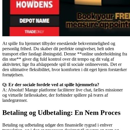
At spille fra hjemmet tilbyder enestående bekvemmelighed og
personlig frihed. Du skaber dit perfekte omgivelser, helt uden
transport eller fastlagt åbningstid. Denne **online underholdning fra
din stue** giver dig fuld kontrol over dit tempo og dit valg af
aktiviteter, lige fra afslappende spil til sociale onlineevents. Det er
den ultimative fleksibilitet, hvor komforten i dit eget hjem forstærker
fornøjelsen.
Q: Er der sociale fordele ved at spille hjemmefra?
A: Absolut! Mange platforme faciliterer live chat, fælles missioner
og virtuelle fællesskaber, der forbinder spillere på tværs af
landegrænser.
Betaling og Udbetaling: En Nem Proces
Betaling og udbetaling udgør den finansielle rygrad i enhver