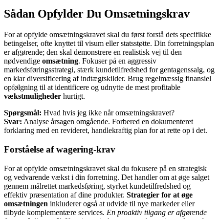
Sådan Opfylder Du Omsætningskrav
For at opfylde omsætningskravet skal du først forstå dets specifikke
betingelser, ofte knyttet til visum eller statsstøtte. Din forretningsplan
er afgørende; den skal demonstrere en realistisk vej til den
nødvendige
omsætning
. Fokuser på en aggressiv
markedsføringsstrategi, stærk kundetilfredshed for gentagenssalg, og
en klar diversificering af indtægtskilder. Brug regelmæssig finansiel
opfølgning til at identificere og udnytte de mest profitable
vækstmuligheder
hurtigt.
Spørgsmål:
Hvad hvis jeg ikke når omsætningskravet?
Svar:
Analyse årsagen omgående. Forbered en dokumenteret
forklaring med en revideret, handlekraftig plan for at rette op i det.
Forståelse af wagering-krav
For at opfylde omsætningskravet skal du fokusere på en strategisk
og vedvarende vækst i din forretning. Det handler om at øge salget
gennem målrettet markedsføring, styrket kundetilfredshed og
effektiv præsentation af dine produkter.
Strategier for at øge
omsætningen
inkluderer også at udvide til nye markeder eller
tilbyde komplementære services.
En proaktiv tilgang er afgørende