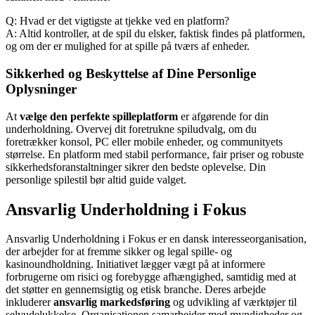
Q: Hvad er det vigtigste at tjekke ved en platform?
A: Altid kontroller, at de spil du elsker, faktisk findes på platformen,
og om der er mulighed for at spille på tværs af enheder.
Sikkerhed og Beskyttelse af Dine Personlige
Oplysninger
At
vælge den perfekte spilleplatform
er afgørende for din
underholdning. Overvej dit foretrukne spiludvalg, om du
foretrækker konsol, PC eller mobile enheder, og communityets
størrelse. En platform med stabil performance, fair priser og robuste
sikkerhedsforanstaltninger sikrer den bedste oplevelse. Din
personlige spilestil bør altid guide valget.
Ansvarlig Underholdning i Fokus
Ansvarlig Underholdning i Fokus er en dansk interesseorganisation,
der arbejder for at fremme sikker og legal spille- og
kasinoundholdning. Initiativet lægger vægt på at informere
forbrugerne om risici og forebygge afhængighed, samtidig med at
det støtter en gennemsigtig og etisk branche. Deres arbejde
inkluderer
ansvarlig markedsføring
og udvikling af værktøjer til
selvudelukkelse. Organisationen samarbejder med myndigheder og