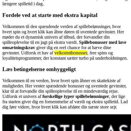
længere spilletid i dag.
Fordele ved at starte med ekstra kapital
Velkommen til den spændende verden af spillebelønninger, hvor
hvert spin og hvert klik kan åbne døren til uventede gevinster. Her
møder du et dynamisk univers af tilbud, der forvandler din
spilleoplevelse til en jagt på ekstra værdi.
Spillebonusser med lave
omsætningskrav
giver dig en reel chance for at hæve dine
gevinster. Udforsk et hav af
velkomstbonusser
, free spins og
loyalitetsprogrammer, der konstant sætter turbo på underholdningen.
Læs betingelserne omhyggeligt
Velkommen til en verden, hvor hvert spin åbner en skattekiste af
muligheder. Her venter spændende bonusser og uventede gevinster,
klar til at forvandle din spilleoplevelse til en mindeværdig rejse.
Udforsk et univers af
forskellige typer spillebelønninger
, der lige
fra starten giver dig en fornemmelse af værdi og ekstra spilletid. Lad
dig føre videre, hvor hvert klik kan afsløre din næste store sejr.