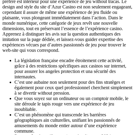
préféré est intérieur pour une expérience de jeu without tracas. Le
design and style du site d’Azur Casino est non seulement engageant,
cependant il assure de même une expérience de jeu fluide ou
plaisante, vous plongeant immédiatement dans l’action. Dans le
monde numérique, cette catégorie de jeux revêt une nouvelle
dimensions, tout en préservant l’essence de l’expérience casino.
Apprenez à distinguer les avis sur la question authentiques des
imitation sur la page dédiée, et laissez-vous guider expertise des
expériences vécues par d’autres passionnés de jeu pour trouver le
web-site qui vous correspond.
La législation française encadre étroitement cette activité,
grâce à des restrictions spécifiques aux casinos sur internet,
pour assurer los angeles protection et una sécurité des
internautes.
C’est une aubaine non seulement pour des fins stratèges et
également pour ceux quel professionnel cherchent simplement
à se divertir without pression.
Que vous soyez sur un ordinateur ou un comptoir mobile, le
site déroule le tapis rouge vers une expérience de jeu
inoubliable.
C’est un phénomène qui transcende les barrières
géographiques ain culturelles, unifiant les passionnés de
amusements du monde entier autour d’une expérience
commune.