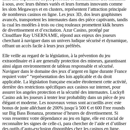
à sous, avec leurs thèmes variés et leurs formats innovants comme
les slots Megaways et en clusters, représentent l’attraction principale
de nombreux casinos en ligne. Les jeux 3D, dos leurs graphismes
avancés, transportent les internautes dans des pièce captivants, tandis
la cual les modèles à trois ou cinq rouleaux promettent kklk heures
de divertissement et d’excitation. Azur Casino, protégé par
Cloudflare Ray USERNAME, répond aux enjeux des joueurs
cherchant à naviguer dans un univers ludique sécurisé et dynamique,
offrant un accès facile à leurs jeux préférés.
Elle veille au regard de la législation, à la prévention du jeu
extraordinaire et à are generally protection des mineurs, garantissant
ainsi algun environnement de tableau responsable et sécurisé.
Naviguer dans le domaine des jeux d’argent en ligne durante France
requiert votre” “représentation des lois applicable et du droit
applicable. La législation française encadre étroitement cette activité,
derrière des restrictions spécifiques aux casinos sur internet, pour
assurer los angeles protection et la sécurité des internautes. Lucky8
Casino ask les joueurs à tenter leur probability dans un pièce de jeu
élégant et moderne. Les nouveaux venus sont accueillis avec este
bonus de juste alléchant de 200% jusqu’à 500 € et 600 Free rounds
sur Big Bass Bonanza, promesse d’heures de divertissement. Si
vous ressentez votre dépendance au jeu en ligne, elle est crucial de
reconnaître les signes de celle-ci, para chercher de l’aide et d’utiliser
des outils d’auto-exclusion disponibles chez les casinos en ligne.