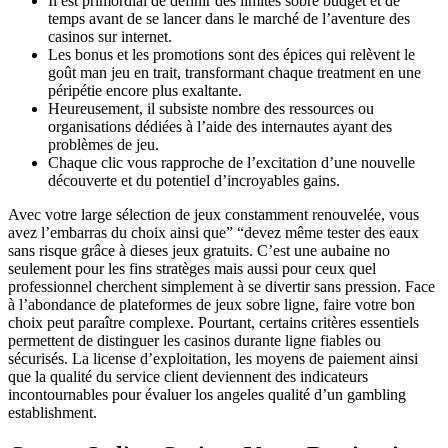
Il est primordial de définir des limites sobre budget et de
temps avant de se lancer dans le marché de l’aventure des
casinos sur internet.
Les bonus et les promotions sont des épices qui relèvent le
goût man jeu en trait, transformant chaque treatment en une
péripétie encore plus exaltante.
Heureusement, il subsiste nombre des ressources ou
organisations dédiées à l’aide des internautes ayant des
problèmes de jeu.
Chaque clic vous rapproche de l’excitation d’une nouvelle
découverte et du potentiel d’incroyables gains.
Avec votre large sélection de jeux constamment renouvelée, vous
avez l’embarras du choix ainsi que” “devez même tester des eaux
sans risque grâce à dieses jeux gratuits. C’est une aubaine no
seulement pour les fins stratèges mais aussi pour ceux quel
professionnel cherchent simplement à se divertir sans pression. Face
à l’abondance de plateformes de jeux sobre ligne, faire votre bon
choix peut paraître complexe. Pourtant, certains critères essentiels
permettent de distinguer les casinos durante ligne fiables ou
sécurisés. La license d’exploitation, les moyens de paiement ainsi
que la qualité du service client deviennent des indicateurs
incontournables pour évaluer los angeles qualité d’un gambling
establishment.