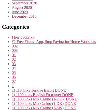
September 2020
August 2020
June 2020
December 2015
Categories
! Без рубрики
#1 Free Fitness App, Stop Paying for Home Workouts
002
003
01
02
03
04
05
06
07
1
1) 110 links Turkiye Escort DONE
1) 1100 links English Frt trigger DONE
1) 1100 links Mix Casino (1-DK) (DONE)
1) 1100 links Mix Casino (1-DK) DONE
1) 1100 links Mix Casino (2-SW) DONE