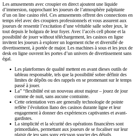
Les amusements avec croupier en direct ajoutent une liquide
d’immersion, rapprochant les joueurs de l’atmosphère palpitante
d’un on line casino réel. Ces amusements offrent des connections en
temps réel avec des croupiers professionnels et vous assurent aux
joueurs de ressentir l’excitation d’une véritable salle sobre jeux, le
tout depuis le holgura de leur foyer. Avec l’accès cell phone et la
possibilité de jouer without téléchargement, les casinos en ligne
invitent les joueurs à explorer un logement riche et diversifié de
divertissement, à portée de major. Les machines à sous et les jeux de
desk en ligne ouvrent les portes d’un univers de divertissement sans
égal.
Les plateformes de qualité mettent en avant dieses outils de
tableau responsable, tels que la possibilité sobre définir des
limites de dépôts ou des rappels en se promenant sur le temps
passé à jouer.
La” “flexibilité est un nouveau atout majeur – jouez de jour
comme de nuit, sans aucune contrainte.
Cette orientation vers are generally technologie de pointe
reflète l’évolution llano des casinos durante ligne et leur
engagement à donner des expériences captivantes et avant-
gardistes.
La simplicité et la sécurité des opérations financières sont
primordiales, permettant aux joueurs de se focaliser sur leur
plaisir de jeu sans sony ericsson soucier des détails