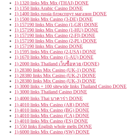
1) 1320 links Mix Mix (THAI) DONE
1) 1350 links Arabic Casino DONE
1) 1400 links russia блэкспрут магазин DONE
1) 1500 links Mix Casino (3-DE) DONE
1) 157190 links Mix Casino (1-GR) DONE
1) 157190 links Mix Casino (1-HU) DONE
1) 157190 links Mix Casino (2-FI) DONE
1) 157190 links Mix Casino (2-PL) DONE
1) 157190 links Mix Casino DONE
1) 1595 links Mix Casino (2-USA) DONE
1) 1670 links Mix Casino (1-AU) DONE
1) 2000 links Thailand เว็บซื้อหวย (DONE)
1) 28380 links Mix Casino (UK-1) DONE
1) 28380 links Mix Casino (UK-2) DONE
1) 28380 links Mix Casino (UK-3) DONE
1) 3000 links + 100 sitewide links Thailand Casino DONE
1) 3000 links Thailand Casino DONE
1) 4000 links Thai บาคาร่า DONE
1) 4010 links Mix Casino (AR) DONE
1) 4010 links Mix Casino (BG) DONE
1) 4010 links Mix Casino (CA) DONE
1) 4010 links Mix Casino (ES) DONE
1) 550 links English whole melts DONE
1) 6000 links Mix Casino (SW) DONE