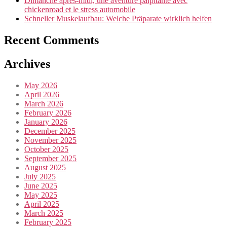
Dimanche après-midi, une aventure palpitante avec
chickenroad et le stress automobile
Schneller Muskelaufbau: Welche Präparate wirklich helfen
Recent Comments
Archives
May 2026
April 2026
March 2026
February 2026
January 2026
December 2025
November 2025
October 2025
September 2025
August 2025
July 2025
June 2025
May 2025
April 2025
March 2025
February 2025