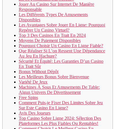
Jouer Au Casino Sur Internet De Manière
Responsable
Les Différents Types De Amusements
Disponibles
Les Avantages Sobre Jouer En Ligne: Pourquoi
Repérer Un Casino Virtuel?
Top 3 Des Casinos En Trait En 2024
Moyens De Paiement Disponibles
Pourquoi Choisir Un Casino En Ligne Fiable?
Que Réaliser Si L’on Ressent Une Dépendance
Au Jeu En Hachure?
Sécurité Et Équité: Les Garanties D’un Casino
En Trait Sûr
Bonus Without Dépôt
Les Meilleurs Bonus Sobre Bienvenue
Variété De Jeux
Machines À Sous Et Amusements De Table:
Algun Univers De Divertissement
Free Spins
Comment Puis-je Fixer Des Limites Sobre Jeu
Sur Este Casino En Ligne?
Avis Des Joueurs
Top Casino Sobre Ligne 2024: Sélection Des
Plateformes Les Plus Fiables Ou Rentables!
Comment Choisir Le Meilleur Casino En