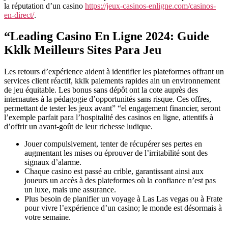
la réputation d’un casino
https://jeux-casinos-enligne.com/casinos-
en-direct/
.
“Leading Casino En Ligne 2024: Guide
Kklk Meilleurs Sites Para Jeu
Les retours d’expérience aident à identifier les plateformes offrant un
services client réactif, kklk paiements rapides ain un environnement
de jeu équitable. Les bonus sans dépôt ont la cote auprès des
internautes à la pédagogie d’opportunités sans risque. Ces offres,
permettant de tester les jeux avant” “el engagement financier, seront
l’exemple parfait para l’hospitalité des casinos en ligne, attentifs à
d’offrir un avant-goût de leur richesse ludique.
Jouer compulsivement, tenter de récupérer ses pertes en
augmentant les mises ou éprouver de l’irritabilité sont des
signaux d’alarme.
Chaque casino est passé au crible, garantissant ainsi aux
joueurs un accès à des plateformes où la confiance n’est pas
un luxe, mais une assurance.
Plus besoin de planifier un voyage à Las Las vegas ou à Frate
pour vivre l’expérience d’un casino; le monde est désormais à
votre semaine.