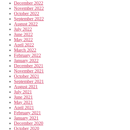
December 2022
November 2022
October 2022
September 2022
August 2022
July 2022
June 2022
May 2022
April 2022
March 2022
February 2022
January 2022
December 2021
November 2021
October 2021
September 2021
August 2021
July 2021
June 2021
May 2021
April 2021
February 2021
January 2021
December 2020
October 2020