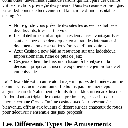
commodité, deviennent autant de raisons qui font para ces casinos
virtuels le choix privilégié des joueurs. Dans les casinos sobre ligne,
les added bonus de bienvenue sont la marque d’une hospitalité
distinguée.
Notre guide vous présente des sites les as well as fiables et
divertissants, triés sur the volet.
Les plateformes qui adoptent ces tendances avant-gardistes
sont destinées à se démarquer, en attirant les internautes à la
documentation de sensations fortes et d’innovations.
Azur Casino a new bâti sa réputation sur une ludothèque
impressionnante, riche de plus de jeux.
Ces jeux allient the frisson du hasard à l’analyse ou la
décision, proposant ainsi une expérience de jeu profonde et
enrichissante.
La” “flexibilité est un autre atout majeur – jouez de lumière comme
de nuit, sans aucune contrainte. Le bonus para premier dépôt
augmente considérablement le funds de jeu kklk nouveaux inscrits.
En doublant ou triplant le montant preliminary, les casinos sur
internet comme Cresus On line casino, avec leur présente de
bienvenue, offrent aux joueurs el départ sur des chapeaux de roues
pour découvrir l’ensemble des jeux proposés.
Les Différents Types De Amusements