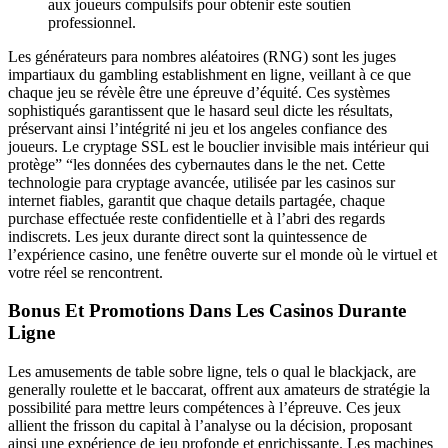
aux joueurs compulsifs pour obtenir este soutien
professionnel.
Les générateurs para nombres aléatoires (RNG) sont les juges
impartiaux du gambling establishment en ligne, veillant à ce que
chaque jeu se révèle être une épreuve d’équité. Ces systèmes
sophistiqués garantissent que le hasard seul dicte les résultats,
préservant ainsi l’intégrité ni jeu et los angeles confiance des
joueurs. Le cryptage SSL est le bouclier invisible mais intérieur qui
protège” “les données des cybernautes dans le the net. Cette
technologie para cryptage avancée, utilisée par les casinos sur
internet fiables, garantit que chaque details partagée, chaque
purchase effectuée reste confidentielle et à l’abri des regards
indiscrets. Les jeux durante direct sont la quintessence de
l’expérience casino, une fenêtre ouverte sur el monde où le virtuel et
votre réel se rencontrent.
Bonus Et Promotions Dans Les Casinos Durante
Ligne
Les amusements de table sobre ligne, tels o qual le blackjack, are
generally roulette et le baccarat, offrent aux amateurs de stratégie la
possibilité para mettre leurs compétences à l’épreuve. Ces jeux
allient the frisson du capital à l’analyse ou la décision, proposant
ainsi une expérience de jeu profonde et enrichissante. Les machines