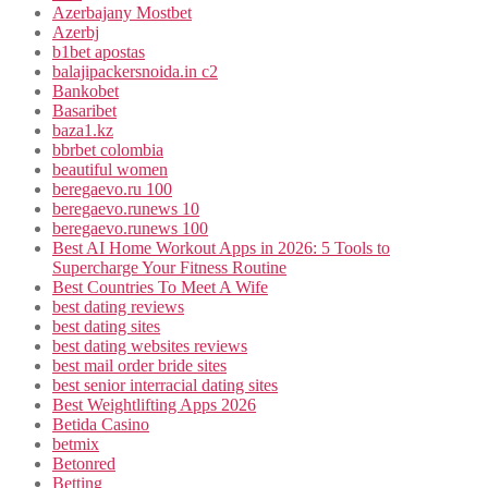
Azerbajany Mostbet
Azerbj
b1bet apostas
balajipackersnoida.in c2
Bankobet
Basaribet
baza1.kz
bbrbet colombia
beautiful women
beregaevo.ru 100
beregaevo.runews 10
beregaevo.runews 100
Best AI Home Workout Apps in 2026: 5 Tools to
Supercharge Your Fitness Routine
Best Countries To Meet A Wife
best dating reviews
best dating sites
best dating websites reviews
best mail order bride sites
best senior interracial dating sites
Best Weightlifting Apps 2026
Betida Casino
betmix
Betonred
Betting