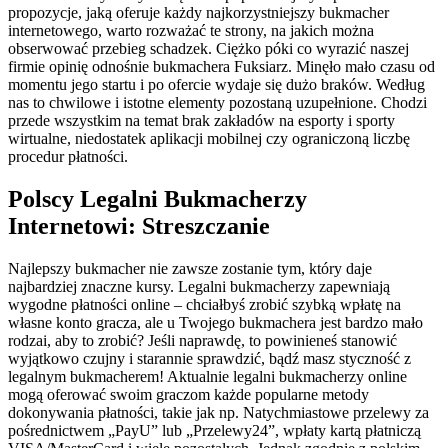
propozycje, jaką oferuje każdy najkorzystniejszy bukmacher
internetowego, warto rozważać te strony, na jakich można
obserwować przebieg schadzek. Ciężko póki co wyrazić naszej
firmie opinię odnośnie bukmachera Fuksiarz. Minęło mało czasu od
momentu jego startu i po ofercie wydaje się dużo braków. Według
nas to chwilowe i istotne elementy pozostaną uzupełnione. Chodzi
przede wszystkim na temat brak zakładów na esporty i sporty
wirtualne, niedostatek aplikacji mobilnej czy ograniczoną liczbę
procedur płatności.
Polscy Legalni Bukmacherzy
Internetowi: Streszczanie
Najlepszy bukmacher nie zawsze zostanie tym, który daje
najbardziej znaczne kursy. Legalni bukmacherzy zapewniają
wygodne płatności online – chciałbyś zrobić szybką wpłatę na
własne konto gracza, ale u Twojego bukmachera jest bardzo mało
rodzai, aby to zrobić? Jeśli naprawdę, to powinieneś stanowić
wyjątkowo czujny i starannie sprawdzić, bądź masz styczność z
legalnym bukmacherem! Aktualnie legalni bukmacherzy online
mogą oferować swoim graczom każde popularne metody
dokonywania płatności, takie jak np. Natychmiastowe przelewy za
pośrednictwem „PayU” lub „Przelewy24”, wpłaty kartą płatniczą