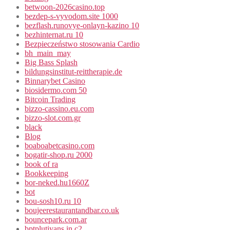
betwoon-2026casino.top
bezdep-s-vyvodom.site 1000
bezflash.runovye-onlayn-kazino 10
bezhinternat.ru 10
Bezpieczeństwo stosowania Cardio
bh_main_may
Big Bass Splash
bildungsinstitut-reittherapie.de
Binnarybet Casino
biosidermo.com 50
Bitcoin Trading
bizzo-cassino.eu.com
bizzo-slot.com.gr
black
Blog
boaboabetcasino.com
bogatir-shop.ru 2000
book of ra
Bookkeeping
bor-neked.hu1660Z
bot
bou-sosh10.ru 10
boujeerestaurantandbar.co.uk
bouncepark.com.ar
bptplutiyans.in c2