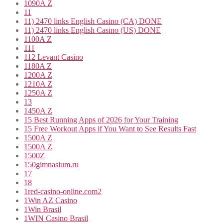
1090A Z
11
11) 2470 links English Casino (CA) DONE
11) 2470 links English Casino (US) DONE
1100A Z
111
112 Levant Casino
1180A Z
1200A Z
1210A Z
1250A Z
13
1450A Z
15 Best Running Apps of 2026 for Your Training
15 Free Workout Apps if You Want to See Results Fast
1500A Z
1500A Z
1500Z
150gimnasium.ru
17
18
1red-casino-online.com2
1Win AZ Casino
1Win Brasil
1WIN Casino Brasil