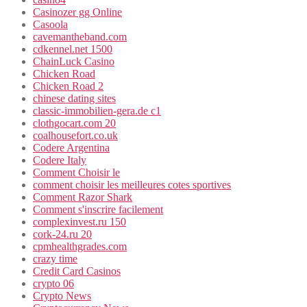
Casinozer gg Online
Casoola
cavemantheband.com
cdkennel.net 1500
ChainLuck Casino
Chicken Road
Chicken Road 2
chinese dating sites
classic-immobilien-gera.de c1
clothgocart.com 20
coalhousefort.co.uk
Codere Argentina
Codere Italy
Comment Choisir le
comment choisir les meilleures cotes sportives
Comment Razor Shark
Comment s'inscrire facilement
complexinvest.ru 150
cork-24.ru 20
cpmhealthgrades.com
crazy time
Credit Card Casinos
crypto 06
Crypto News