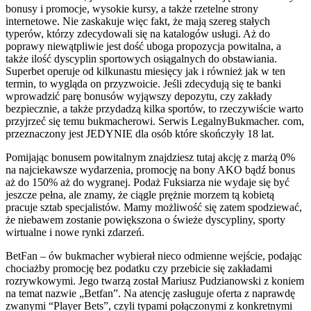
bonusy i promocje, wysokie kursy, a także rzetelne strony
internetowe. Nie zaskakuje więc fakt, że mają szereg stałych
typerów, którzy zdecydowali się na katalogów usługi. Aż do
poprawy niewątpliwie jest dość uboga propozycja powitalna, a
także ilość dyscyplin sportowych osiągalnych do obstawiania.
Superbet operuje od kilkunastu miesięcy jak i również jak w ten
termin, to wygląda on przyzwoicie. Jeśli zdecydują się te banki
wprowadzić parę bonusów wyjąwszy depozytu, czy zakłady
bezpiecznie, a także przydadzą kilka sportów, to rzeczywiście warto
przyjrzeć się temu bukmacherowi. Serwis LegalnyBukmacher. com,
przeznaczony jest JEDYNIE dla osób które skończyły 18 lat.
Pomijając bonusem powitalnym znajdziesz tutaj akcję z marżą 0%
na najciekawsze wydarzenia, promocję na bony AKO bądź bonus
aż do 150% aż do wygranej. Podaż Fuksiarza nie wydaje się być
jeszcze pełna, ale znamy, że ciągle prężnie morzem tą kobietą
pracuje sztab specjalistów. Mamy możliwość się zatem spodziewać,
że niebawem zostanie powiększona o świeże dyscypliny, sporty
wirtualne i nowe rynki zdarzeń.
BetFan – ów bukmacher wybierał nieco odmienne wejście, podając
chociażby promocję bez podatku czy przebicie się zakładami
rozrywkowymi. Jego twarzą został Mariusz Pudzianowski z koniem
na temat nazwie „Betfan”. Na atencję zasługuje oferta z naprawdę
zwanymi “Player Bets”, czyli typami połączonymi z konkretnymi