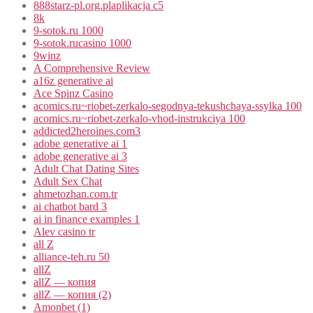
888starz-pl.org.plaplikacja c5
8k
9-sotok.ru 1000
9-sotok.rucasino 1000
9winz
A Comprehensive Review
a16z generative ai
Ace Spinz Casino
acomics.ru~riobet-zerkalo-segodnya-tekushchaya-ssylka 100
acomics.ru~riobet-zerkalo-vhod-instrukciya 100
addicted2heroines.com3
adobe generative ai 1
adobe generative ai 3
Adult Chat Dating Sites
Adult Sex Chat
ahmetozhan.com.tr
ai chatbot bard 3
ai in finance examples 1
Alev casino tr
all Z
alliance-teh.ru 50
allZ
allZ — копия
allZ — копия (2)
Amonbet (1)