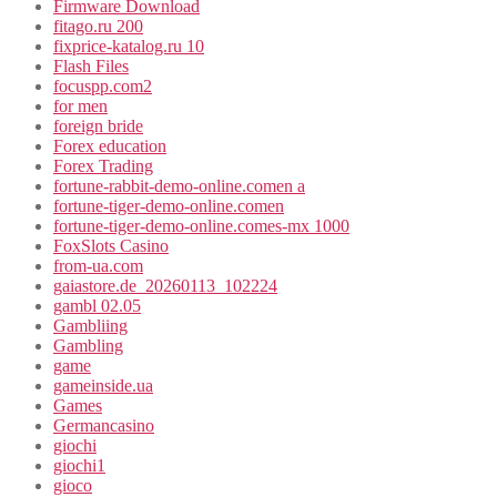
Firmware Download
fitago.ru 200
fixprice-katalog.ru 10
Flash Files
focuspp.com2
for men
foreign bride
Forex education
Forex Trading
fortune-rabbit-demo-online.comen a
fortune-tiger-demo-online.comen
fortune-tiger-demo-online.comes-mx 1000
FoxSlots Casino
from-ua.com
gaiastore.de_20260113_102224
gambl 02.05
Gambliing
Gambling
game
gameinside.ua
Games
Germancasino
giochi
giochi1
gioco