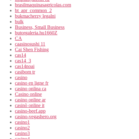
brasilmaquinasagricolas.com
bt_apr_common_2
bukmacherzy legalni
bulk
Business, Small Business
butorgaleria.hu1660Z
CA
caasinosushi 11
Cai Shen Fishing
cas14
cas14_3
cas14noai
casibom tr
casino
casino en ligne fr
casino onlina ca
Casino online
casino online ar
casinò online it
casino-beef.app
casino-vegashero.org
casino1
casino2
casino3
casino4