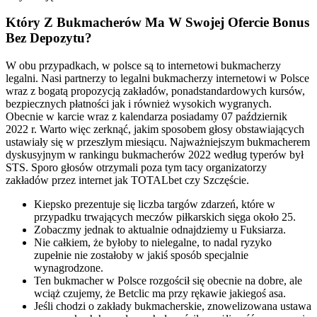
Który Z Bukmacherów Ma W Swojej Ofercie Bonus
Bez Depozytu?
W obu przypadkach, w polsce są to internetowi bukmacherzy
legalni. Nasi partnerzy to legalni bukmacherzy internetowi w Polsce
wraz z bogatą propozycją zakładów, ponadstandardowych kursów,
bezpiecznych płatności jak i również wysokich wygranych.
Obecnie w karcie wraz z kalendarza posiadamy 07 październik
2022 r. Warto więc zerknąć, jakim sposobem głosy obstawiających
ustawiały się w przeszłym miesiącu. Najważniejszym bukmacherem
dyskusyjnym w rankingu bukmacherów 2022 według typerów był
STS. Sporo głosów otrzymali poza tym tacy organizatorzy
zakładów przez internet jak TOTALbet czy Szczęście.
Kiepsko prezentuje się liczba targów zdarzeń, które w
przypadku trwających meczów piłkarskich sięga około 25.
Zobaczmy jednak to aktualnie odnajdziemy u Fuksiarza.
Nie całkiem, że byłoby to nielegalne, to nadal ryzyko
zupełnie nie zostałoby w jakiś sposób specjalnie
wynagrodzone.
Ten bukmacher w Polsce rozgościł się obecnie na dobre, ale
wciąż czujemy, że Betclic ma przy rękawie jakiegoś asa.
Jeśli chodzi o zakłady bukmacherskie, znowelizowana ustawa