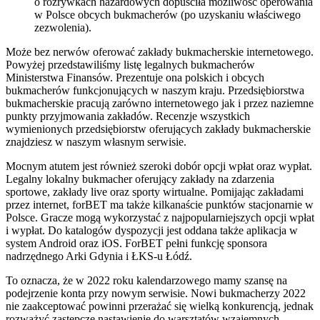
o rozrywkach hazardowych dopuściła możliwość operowania
w Polsce obcych bukmacherów (po uzyskaniu właściwego
zezwolenia).
Może bez nerwów oferować zakłady bukmacherskie internetowego.
Powyżej przedstawiliśmy listę legalnych bukmacherów
Ministerstwa Finansów. Prezentuje ona polskich i obcych
bukmacherów funkcjonujących w naszym kraju. Przedsiębiorstwa
bukmacherskie pracują zarówno internetowego jak i przez naziemne
punkty przyjmowania zakładów. Recenzje wszystkich
wymienionych przedsiębiorstw oferujących zakłady bukmacherskie
znajdziesz w naszym własnym serwisie.
Mocnym atutem jest również szeroki dobór opcji wpłat oraz wypłat.
Legalny lokalny bukmacher oferujący zakłady na zdarzenia
sportowe, zakłady live oraz sporty wirtualne. Pomijając zakładami
przez internet, forBET ma także kilkanaście punktów stacjonarnie w
Polsce. Gracze mogą wykorzystać z najpopularniejszych opcji wpłat
i wypłat. Do katalogów dyspozycji jest oddana także aplikacja w
system Android oraz iOS. ForBET pełni funkcję sponsora
nadrzędnego Arki Gdynia i ŁKS-u Łódź.
To oznacza, że w 2022 roku kalendarzowego mamy szansę na
podejrzenie konta przy nowym serwisie. Nowi bukmacherzy 2022
nie zaakceptować powinni przerażać się wielką konkurencją, jednak
rozważyć zastępcze nastawienie do warsztatów wzajemnych.