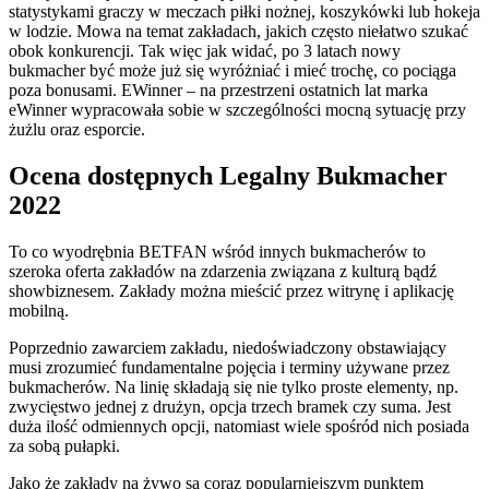
statystykami graczy w meczach piłki nożnej, koszykówki lub hokeja
w lodzie. Mowa na temat zakładach, jakich często niełatwo szukać
obok konkurencji. Tak więc jak widać, po 3 latach nowy
bukmacher być może już się wyróżniać i mieć trochę, co pociąga
poza bonusami. EWinner – na przestrzeni ostatnich lat marka
eWinner wypracowała sobie w szczególności mocną sytuację przy
żużlu oraz esporcie.
Ocena dostępnych Legalny Bukmacher
2022
To co wyodrębnia BETFAN wśród innych bukmacherów to
szeroka oferta zakładów na zdarzenia związana z kulturą bądź
showbiznesem. Zakłady można mieścić przez witrynę i aplikację
mobilną.
Poprzednio zawarciem zakładu, niedoświadczony obstawiający
musi zrozumieć fundamentalne pojęcia i terminy używane przez
bukmacherów. Na linię składają się nie tylko proste elementy, np.
zwycięstwo jednej z drużyn, opcja trzech bramek czy suma. Jest
duża ilość odmiennych opcji, natomiast wiele spośród nich posiada
za sobą pułapki.
Jako że zakłady na żywo są coraz popularniejszym punktem