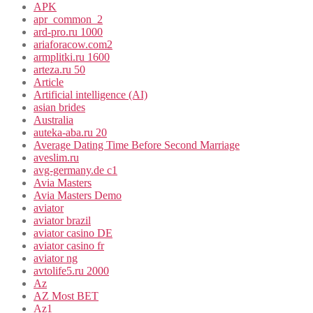
APK
apr_common_2
ard-pro.ru 1000
ariaforacow.com2
armplitki.ru 1600
arteza.ru 50
Article
Artificial intelligence (AI)
asian brides
Australia
auteka-aba.ru 20
Average Dating Time Before Second Marriage
aveslim.ru
avg-germany.de c1
Avia Masters
Avia Masters Demo
aviator
aviator brazil
aviator casino DE
aviator casino fr
aviator ng
avtolife5.ru 2000
Az
AZ Most BET
Az1