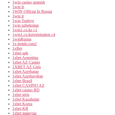
1win casino spanish
1win fr
1WIN Official In Russia
1win tr
1win Turkiye
1win uzbekistan
1win1.co.ke c1
1win1.co.keregistration c4
1winRussia
1x-betph.com2
1xBet
1xbet apk
1xbet Argentina
1xbet AZ Casino
1XBET AZ Giriş
1xbet Azerbajan
1xbet Azerbaydjan
1xbet Brazil
1xbet CASINO AZ
1xbet casino BD
1xbet giriş
1xbet Kazahstan
1xbet Korea
1xbet KR
1xbet malaysia