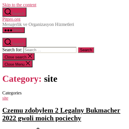
Skip to the content
Search
Pitpro.org
Menajerlik ve Organizasyon Hizmetleri
Menu
Search
Search for:
Close search
Close Menu
Category:
site
Categories
site
Czemu zdobyłem 2 Legalny Bukmacher
2022 gwoli moich pociechy