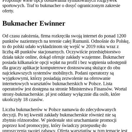
Proponuje wiele opcji obstawiania symulowanych rozgrywek
sportowych. Traf to bukmacher o dosyć ograniczonym zakresie
oferty.
Bukmacher Ewinner
Od czasu założenia, firma rozkręciła swoją internet do ponad 1200
punktów naziemnych na terenie całej Rumunii. Odnośnie do Polskę,
to do polski udało wykładzinom się wejść w 2019 roku wraz z
liczbą 48 punktów stacjonarnych. Oczywiście przedsiębiorstwo
działa także online, dokąd oferuje zakłady wzajemne. Bukmacher
posiada kilkanaście opcji wpłat na profil i bez wątpienia udostępnił
dla graczy aplikacje komputerowe dostosowaną służące do obu
najciekawszych systemów mobilnych. Podani operatorzy są
wyjątkowymi, którzy posiadają zezwolenie na oferowanie
internetowych warsztatów bukmacherskich w Polsce. Lista
operatorów jest dostępna na stronie Ministerstwa Finansów. Wortal
strony-bukmacherskie. pl jest oddany wyłącznie dla osób, które
ukończyły 18 czasów.
Liczba bukmacherów w Polsce namawia do zdecydowanych
decyzji. Po tej kwestii zakłady bukmacherskie również nie są
zbytnio różnorodne. W piedestale stoi uruchamianie promocji
poprzez kod promocyjny, który świadczy przepustkę do
uproszczenia swojej zabawy. Oferta warsztatów w tym temacie jest