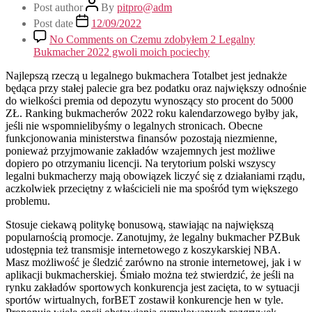
Post author
By
pitpro@adm
Post date
12/09/2022
No Comments
on Czemu zdobyłem 2 Legalny
Bukmacher 2022 gwoli moich pociechy
Najlepszą rzeczą u legalnego bukmachera Totalbet jest jednakże
będąca przy stałej palecie gra bez podatku oraz największy odnośnie
do wielkości premia od depozytu wynoszący sto procent do 5000
ZŁ. Ranking bukmacherów 2022 roku kalendarzowego byłby jak,
jeśli nie wspomnielibyśmy o legalnych stronicach. Obecne
funkcjonowania ministerstwa finansów pozostają niezmienne,
ponieważ przyjmowanie zakładów wzajemnych jest możliwe
dopiero po otrzymaniu licencji. Na terytorium polski wszyscy
legalni bukmacherzy mają obowiązek liczyć się z działaniami rządu,
aczkolwiek przeciętny z właścicieli nie ma spośród tym większego
problemu.
Stosuje ciekawą politykę bonusową, stawiając na największą
popularnością promocje. Zanotujmy, że legalny bukmacher PZBuk
udostępnia też transmisje internetowego z koszykarskiej NBA.
Masz możliwość je śledzić zarówno na stronie internetowej, jak i w
aplikacji bukmacherskiej. Śmiało można też stwierdzić, że jeśli na
rynku zakładów sportowych konkurencja jest zacięta, to w sytuacji
sportów wirtualnych, forBET zostawił konkurencje hen w tyle.