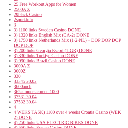
25 Free Workout Apps for Women
2500A Z
29black Casino
2sport.info
3
3) 1100 links Sweden Casino DONE
3) 1320 links English Mix (CA-2) DONE
3) 1750 links Netherlands Mix (1-2-NL) – DOP DOP DOP
DOP DOP
3) 200 links Georgia Escort (1-GR) DONE
3) 330 links Turkiye Casino DONE
3) 990 links Brazil Casino DONE
3000A Z
3000Z
330
33345 20.02
3600anch
365campers.comen 1000
37531 30.04
37532 30.04
4
4 WEKS TASK) 1100 over 4 weeks Croatia Casino (WEK
2) DONE
4) 250 links USA ELECTRIC BIKES DONE
4) 550 links France Casino DONE