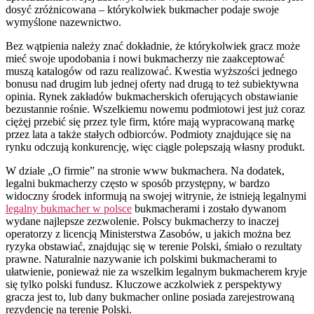
dosyć zróżnicowana – którykolwiek bukmacher podaje swoje
wymyślone nazewnictwo.
Bez wątpienia należy znać dokładnie, że którykolwiek gracz może
mieć swoje upodobania i nowi bukmacherzy nie zaakceptować
muszą katalogów od razu realizować. Kwestia wyższości jednego
bonusu nad drugim lub jednej oferty nad drugą to też subiektywna
opinia. Rynek zakładów bukmacherskich oferujących obstawianie
bezustannie rośnie. Wszelkiemu nowemu podmiotowi jest już coraz
ciężęj przebić się przez tyle firm, które mają wypracowaną markę
przez lata a także stałych odbiorców. Podmioty znajdujące się na
rynku odczują konkurencję, więc ciągle polepszają własny produkt.
W dziale „O firmie” na stronie www bukmachera. Na dodatek,
legalni bukmacherzy często w sposób przystępny, w bardzo
widoczny środek informują na swojej witrynie, że istnieją legalnymi
legalny bukmacher w polsce
bukmacherami i zostało dywanom
wydane najlepsze zezwolenie. Polscy bukmacherzy to inaczej
operatorzy z licencją Ministerstwa Zasobów, u jakich można bez
ryzyka obstawiać, znajdując się w terenie Polski, śmiało o rezultaty
prawne. Naturalnie nazywanie ich polskimi bukmacherami to
ułatwienie, ponieważ nie za wszelkim legalnym bukmacherem kryje
się tylko polski fundusz. Kluczowe aczkolwiek z perspektywy
gracza jest to, lub dany bukmacher online posiada zarejestrowaną
rezydencję na terenie Polski.