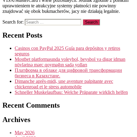
VISA/MasterCard i wiele pozostałych. Jednak zgodnie z polskim
uprawnieniem te atrakcyjne systemy płatności nie powinny
znajdować się obok bukmacherów, jacy nie działają legalnie.
Search for:
Recent Posts
Casinos con PayPal 2025 Guía para depósitos y retiros
seguros
Mostbet platformasında voleybol, beysbol və digər idman
növlərinə mərc qoymağın sadə yolları
Платформа в облаке для цифровой трансформации
бизнеса в Казахстане.
Dimanche après-midi, une aventure palpitante avec
chickenroad et le stress automobile
Schneller Muskelaufbau: Welche Präparate wirklich helfen
Recent Comments
Archives
May 2026