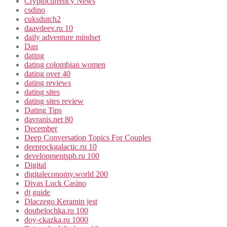
Cryptocurrency News
csdino
cuksdutch2
daavdeev.ru 10
daily adventure mindset
Dan
dating
dating colombian women
dating over 40
dating reviews
dating sites
dating sites review
Dating Tips
davranis.net 80
December
Deep Conversation Topics For Couples
deeprockgalactic.ru 10
developmentspb.ru 100
Digital
digitaleconomy.world 200
Divas Luck Casino
dj guide
Dlaczego Keramin jest
doubelochka.ru 100
doy-ckazka.ru 1000