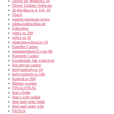
Driver for Windows 10
Driver Updater Software
ds-elochka.ru 4, 6-8, 10
Dutch
eastern european wives
edeka-halmschlag.de
Education
egbs1.ru 200
egbs1.ru 50
ekaterina-school.ru 10
EmirBet Casino
empatipetshop35.com 80
Eurobets Casino
Exodermin: Jak właściwie
fast payout casino
feelyourbody.ru 10
feelyourbody.ru 100
femicid.ru 200
filipino women
FINALFINAL
find a bride
find a wife online
find mail order bride
find mail order wife
FinTech