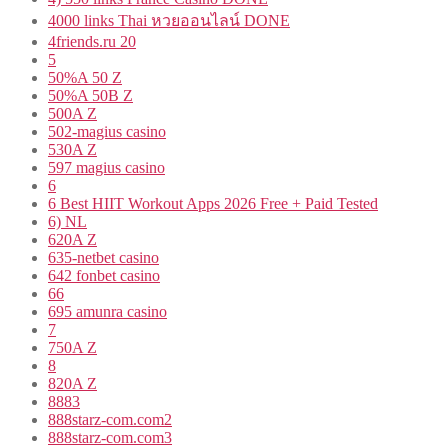
4000 links Thai หวยออนไลน์ DONE
4friends.ru 20
5
50%A 50 Z
50%A 50B Z
500A Z
502-magius casino
530A Z
597 magius casino
6
6 Best HIIT Workout Apps 2026 Free + Paid Tested
6) NL
620A Z
635-netbet casino
642 fonbet casino
66
695 amunra casino
7
750A Z
8
820A Z
8883
888starz-com.com2
888starz-com.com3