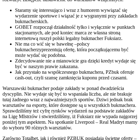
Staramy się interesująco i wraz z humorem wywiązać się
wydarzenie sportowe i wiązać je z wygranymi przy zakładach
bukmacherskich.
GOBET rozpoczął działalność tylko i wyłącznie w punktach
stacjonarnych, ale pod koniec marca ze własna stroną
internetową ruszył polski legalny bukmacher Fuksiarz.
Nie ma co wić się w bawełnę –polscy
bukmacherzyprezentują ofertę, która początkującemu być
może wydać się podobna.
Zdecydowanie nie a mianowicie gra dzięki kredyt wydaje się
być w naszym prawie zakazana.
Jak przystało na współczesnego bukmachera, PZbuk oferuje
cash-out, czyli szansę zamknięcia kuponu przed czasami.
Warszawski bukmacher podaje zakłady w ponad dwadzieścia
dyscyplin. Nie wydaje się być to wspaniała liczba, ale nie brakuje
tutaj żadnego wraz z najważniejszych sportów. Dziwi jednak brak
warsztatów na esporty, które dostępne są u wszystkich bukmachera.
Sprawdziliśmy też cyfrę rynków wydarzeń na podstawie zakładów
na Ligę MIstrzów i stwierdziliśmy, iż Fuksiarz nie wypada najgorzej
poniżej tym aspektem. Na spotkanie Liverpool – Real Madryt mamy
do wyboru 90 różnych warsztatów.
Zarówno Totalbet, jak i również PZBUK posiadają świetne oferty –