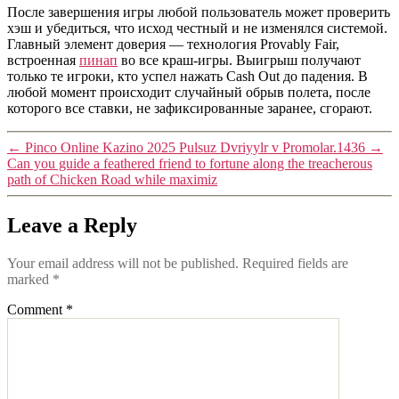
После завершения игры любой пользователь может проверить
хэш и убедиться, что исход честный и не изменялся системой.
Главный элемент доверия — технология Provably Fair,
встроенная
пинап
во все краш-игры. Выигрыш получают
только те игроки, кто успел нажать Cash Out до падения. В
любой момент происходит случайный обрыв полета, после
которого все ставки, не зафиксированные заранее, сгорают.
←
Pinco Online Kazino 2025 Pulsuz Dvriyylr v Promolar.1436
→
Can you guide a feathered friend to fortune along the treacherous
path of Chicken Road while maximiz
Leave a Reply
Your email address will not be published.
Required fields are
marked
*
Comment
*