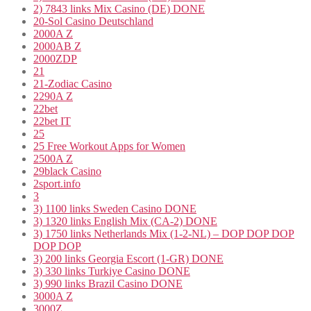
2) 7843 links Mix Casino (DE) DONE
20-Sol Casino Deutschland
2000A Z
2000AB Z
2000ZDP
21
21-Zodiac Casino
2290A Z
22bet
22bet IT
25
25 Free Workout Apps for Women
2500A Z
29black Casino
2sport.info
3
3) 1100 links Sweden Casino DONE
3) 1320 links English Mix (CA-2) DONE
3) 1750 links Netherlands Mix (1-2-NL) – DOP DOP DOP
DOP DOP
3) 200 links Georgia Escort (1-GR) DONE
3) 330 links Turkiye Casino DONE
3) 990 links Brazil Casino DONE
3000A Z
3000Z