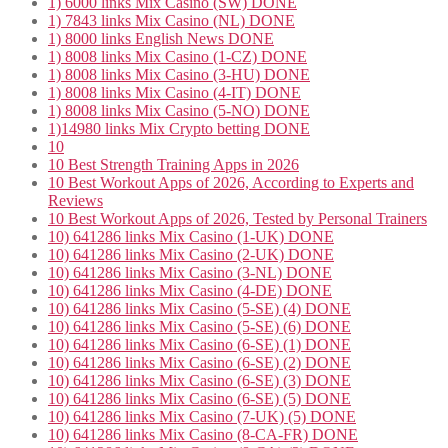
1) 6000 links Mix Casino (SW) DONE
1) 7843 links Mix Casino (NL) DONE
1) 8000 links English News DONE
1) 8008 links Mix Casino (1-CZ) DONE
1) 8008 links Mix Casino (3-HU) DONE
1) 8008 links Mix Casino (4-IT) DONE
1) 8008 links Mix Casino (5-NO) DONE
1)14980 links Mix Crypto betting DONE
10
10 Best Strength Training Apps in 2026
10 Best Workout Apps of 2026, According to Experts and
Reviews
10 Best Workout Apps of 2026, Tested by Personal Trainers
10) 641286 links Mix Casino (1-UK) DONE
10) 641286 links Mix Casino (2-UK) DONE
10) 641286 links Mix Casino (3-NL) DONE
10) 641286 links Mix Casino (4-DE) DONE
10) 641286 links Mix Casino (5-SE) (4) DONE
10) 641286 links Mix Casino (5-SE) (6) DONE
10) 641286 links Mix Casino (6-SE) (1) DONE
10) 641286 links Mix Casino (6-SE) (2) DONE
10) 641286 links Mix Casino (6-SE) (3) DONE
10) 641286 links Mix Casino (6-SE) (5) DONE
10) 641286 links Mix Casino (7-UK) (5) DONE
10) 641286 links Mix Casino (8-CA-FR) DONE