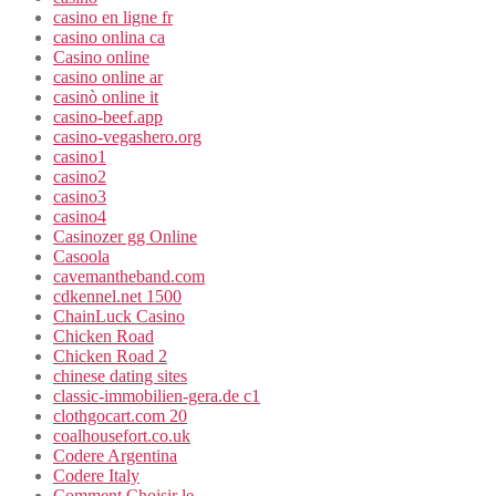
casino en ligne fr
casino onlina ca
Casino online
casino online ar
casinò online it
casino-beef.app
casino-vegashero.org
casino1
casino2
casino3
casino4
Casinozer gg Online
Casoola
cavemantheband.com
cdkennel.net 1500
ChainLuck Casino
Chicken Road
Chicken Road 2
chinese dating sites
classic-immobilien-gera.de c1
clothgocart.com 20
coalhousefort.co.uk
Codere Argentina
Codere Italy
Comment Choisir le