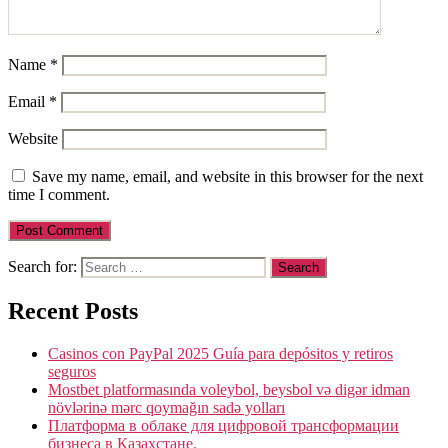
Name
*
Email
*
Website
Save my name, email, and website in this browser for the next
time I comment.
Search for:
Recent Posts
Casinos con PayPal 2025 Guía para depósitos y retiros
seguros
Mostbet platformasında voleybol, beysbol və digər idman
növlərinə mərc qoymağın sadə yolları
Платформа в облаке для цифровой трансформации
бизнеса в Казахстане.