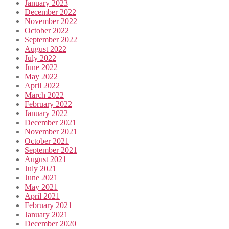
January 2023
December 2022
November 2022
October 2022
September 2022
August 2022
July 2022
June 2022
May 2022
April 2022
March 2022
February 2022
January 2022
December 2021
November 2021
October 2021
September 2021
August 2021
July 2021
June 2021
May 2021
April 2021
February 2021
January 2021
December 2020