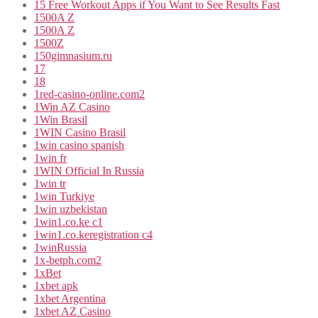
15 Free Workout Apps if You Want to See Results Fast
1500A Z
1500A Z
1500Z
150gimnasium.ru
17
18
1red-casino-online.com2
1Win AZ Casino
1Win Brasil
1WIN Casino Brasil
1win casino spanish
1win fr
1WIN Official In Russia
1win tr
1win Turkiye
1win uzbekistan
1win1.co.ke c1
1win1.co.keregistration c4
1winRussia
1x-betph.com2
1xBet
1xbet apk
1xbet Argentina
1xbet AZ Casino