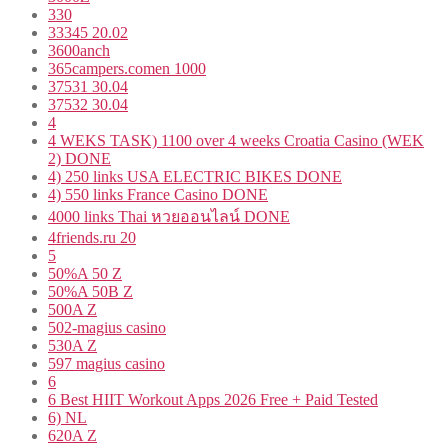
330
33345 20.02
3600anch
365campers.comen 1000
37531 30.04
37532 30.04
4
4 WEKS TASK) 1100 over 4 weeks Croatia Casino (WEK
2) DONE
4) 250 links USA ELECTRIC BIKES DONE
4) 550 links France Casino DONE
4000 links Thai หวยออนไลน์ DONE
4friends.ru 20
5
50%A 50 Z
50%A 50B Z
500A Z
502-magius casino
530A Z
597 magius casino
6
6 Best HIIT Workout Apps 2026 Free + Paid Tested
6) NL
620A Z