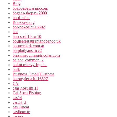
Blog
boaboabetcasino.com
bogatir-shop.ru 2000
book of ra
Bookkeeping
bor-neked.hu1660Z
bot
bou-sosh10.ru 10
boujeerestaurantandbar.co.uk
bouncepark.com.ar
bptplutiyans.in c2
brasilmaquinasagricolas.com
bt_apr_common_2
bukmacherzy legalni
bulk
Business, Small Business
butorgaleria.hu1660Z
CA
caasinosushi 11
Cai Shen Fishing
cas14
cas14_3
cas14noai
casibom tr
casino