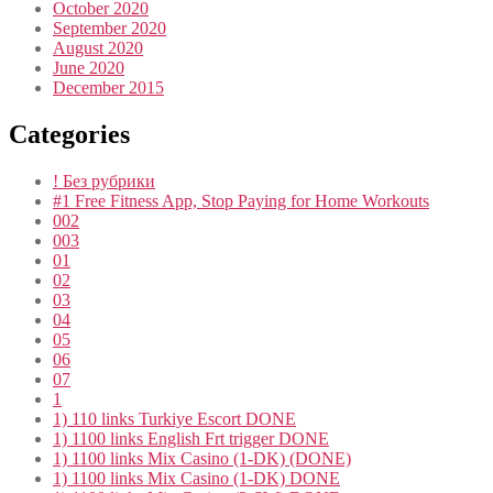
October 2020
September 2020
August 2020
June 2020
December 2015
Categories
! Без рубрики
#1 Free Fitness App, Stop Paying for Home Workouts
002
003
01
02
03
04
05
06
07
1
1) 110 links Turkiye Escort DONE
1) 1100 links English Frt trigger DONE
1) 1100 links Mix Casino (1-DK) (DONE)
1) 1100 links Mix Casino (1-DK) DONE