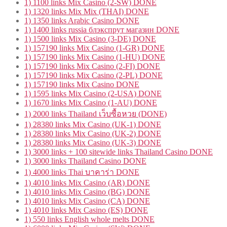
1) 1100 links Mix Casino (2-SW) DONE
1) 1320 links Mix Mix (THAI) DONE
1) 1350 links Arabic Casino DONE
1) 1400 links russia блэкспрут магазин DONE
1) 1500 links Mix Casino (3-DE) DONE
1) 157190 links Mix Casino (1-GR) DONE
1) 157190 links Mix Casino (1-HU) DONE
1) 157190 links Mix Casino (2-FI) DONE
1) 157190 links Mix Casino (2-PL) DONE
1) 157190 links Mix Casino DONE
1) 1595 links Mix Casino (2-USA) DONE
1) 1670 links Mix Casino (1-AU) DONE
1) 2000 links Thailand เว็บซื้อหวย (DONE)
1) 28380 links Mix Casino (UK-1) DONE
1) 28380 links Mix Casino (UK-2) DONE
1) 28380 links Mix Casino (UK-3) DONE
1) 3000 links + 100 sitewide links Thailand Casino DONE
1) 3000 links Thailand Casino DONE
1) 4000 links Thai บาคาร่า DONE
1) 4010 links Mix Casino (AR) DONE
1) 4010 links Mix Casino (BG) DONE
1) 4010 links Mix Casino (CA) DONE
1) 4010 links Mix Casino (ES) DONE
1) 550 links English whole melts DONE