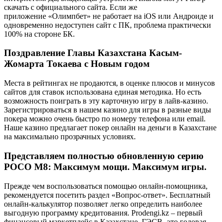
скачать с официального сайта. Если же
приложение «Олимпбет» не работает на iOS или Андроиде и
одновременно недоступен сайт с ПК, проблема практически
100% на стороне БК.
Поздравление Главы Казахстана Касым-
Жомарта Токаева с Новым годом
Места в рейтингах не продаются, в оценке плюсов и минусов
сайтов для ставок использована единая методика. Но есть
возможность поиграть в эту карточную игру в лайв-казино.
Зарегистрироваться в нашем казино для игры в разные виды
покера можно очень быстро по номеру телефона или email.
Наше казино предлагает покер онлайн на деньги в Казахстане
на максимально прозрачных условиях.
Представляем полностью обновленную серию
POCO M8: Максимум мощи. Максимум игры.
Прежде чем воспользоваться помощью онлайн-помощника,
рекомендуется посетить раздел «Вопрос-ответ». Бесплатный
онлайн-калькулятор позволяет легко определить наиболее
выгодную программу кредитования. Prodengi.kz – первый
финансовый маркетплейс в Казахстане. ГЭСВ- это годовая