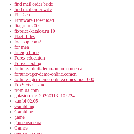
find mail order bride
find mail order wife
FinTech
Firmware Download
fitago.ru 200
fixprice-katalog.ru 10
Flash Files
focuspp.com2
for men
foreign bride
Forex education
Forex Trading
fortune-rabbit-demo-online.comen a
fortune-tiger-demo-online.comen
fortune-tiger-demo-online.comes-mx 1000
FoxSlots Casino
from-ua.com
gaiastore.de_20260113_102224
gambl 02.05
Gambliing
Gambling
game
gameinside.ua
Games
Germancasino