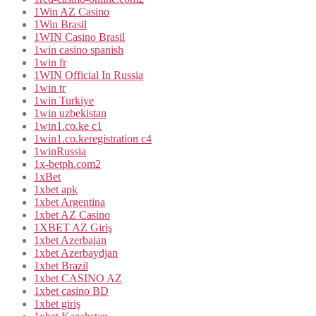
1Win AZ Casino
1Win Brasil
1WIN Casino Brasil
1win casino spanish
1win fr
1WIN Official In Russia
1win tr
1win Turkiye
1win uzbekistan
1win1.co.ke c1
1win1.co.keregistration c4
1winRussia
1x-betph.com2
1xBet
1xbet apk
1xbet Argentina
1xbet AZ Casino
1XBET AZ Giriş
1xbet Azerbajan
1xbet Azerbaydjan
1xbet Brazil
1xbet CASINO AZ
1xbet casino BD
1xbet giriş