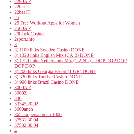
2290A Z
22bet
22bet IT
25
25 Free Workout Apps for Women
2500A Z
29black Casino
2sport.info
3
3) 1100 links Sweden Casino DONE
3) 1320 links English Mix (CA-2) DONE
3) 1750 links Netherlands Mix (1-2-NL) – DOP DOP DOP
DOP DOP
3) 200 links Georgia Escort (1-GR) DONE
3) 330 links Turkiye Casino DONE
3) 990 links Brazil Casino DONE
3000A Z
3000Z
330
33345 20.02
3600anch
365campers.comen 1000
37531 30.04
37532 30.04
4