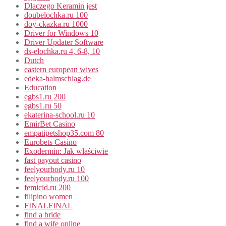
Dlaczego Keramin jest
doubelochka.ru 100
doy-ckazka.ru 1000
Driver for Windows 10
Driver Updater Software
ds-elochka.ru 4, 6-8, 10
Dutch
eastern european wives
edeka-halmschlag.de
Education
egbs1.ru 200
egbs1.ru 50
ekaterina-school.ru 10
EmirBet Casino
empatipetshop35.com 80
Eurobets Casino
Exodermin: Jak właściwie
fast payout casino
feelyourbody.ru 10
feelyourbody.ru 100
femicid.ru 200
filipino women
FINALFINAL
find a bride
find a wife online