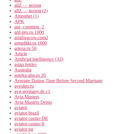
allZ — копия
allZ — копия (2)
Amonbet (1)
APK
apr_common_2
ard-pro.ru 1000
ariaforacow.com2
armplitki.ru 1600
arteza.ru 50
Article
Artificial intelligence (AI)
asian brides
Australia
auteka-aba.ru 20
Average Dating Time Before Second Marriage
aveslim.ru
avg-germany.de c1
Avia Masters
Avia Masters Demo
aviator
aviator brazil
aviator casino DE
aviator casino fr
aviator ng