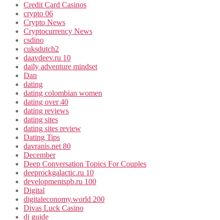
Credit Card Casinos
crypto 06
Crypto News
Cryptocurrency News
csdino
cuksdutch2
daavdeev.ru 10
daily adventure mindset
Dan
dating
dating colombian women
dating over 40
dating reviews
dating sites
dating sites review
Dating Tips
davranis.net 80
December
Deep Conversation Topics For Couples
deeprockgalactic.ru 10
developmentspb.ru 100
Digital
digitaleconomy.world 200
Divas Luck Casino
dj guide