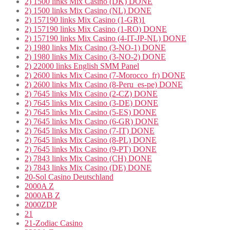
2) 1500 links Mix Casino (DK) DONE
2) 1500 links Mix Casino (NL) DONE
2) 157190 links Mix Casino (1-GR)1
2) 157190 links Mix Casino (1-RO) DONE
2) 157190 links Mix Casino (4-IT-JP-NL) DONE
2) 1980 links Mix Casino (3-NO-1) DONE
2) 1980 links Mix Casino (3-NO-2) DONE
2) 22000 links English SMM Panel
2) 2600 links Mix Casino (7-Morocco_fr) DONE
2) 2600 links Mix Casino (8-Peru_es-pe) DONE
2) 7645 links Mix Casino (2-CZ) DONE
2) 7645 links Mix Casino (3-DE) DONE
2) 7645 links Mix Casino (5-ES) DONE
2) 7645 links Mix Casino (6-GR) DONE
2) 7645 links Mix Casino (7-IT) DONE
2) 7645 links Mix Casino (8-PL) DONE
2) 7645 links Mix Casino (9-PT) DONE
2) 7843 links Mix Casino (CH) DONE
2) 7843 links Mix Casino (DE) DONE
20-Sol Casino Deutschland
2000A Z
2000AB Z
2000ZDP
21
21-Zodiac Casino