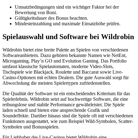
Umsatzbedingungen sind ein wichtiger Faktor bei der
Bewertung von Boni.
Gültigkeitsdauer des Bonus beachten.
Mindesteinzahlung und maximale Einsatzhöhe prüfen.
Spielauswahl und Software bei Wildrobin
Wildrobin bietet eine breite Palette an Spielen von verschiedenen
Softwareanbietern. Dazu gehören bekannte Namen wie NetEnt,
Microgaming, Play’n GO und Evolution Gaming. Das Portfolio
umfasst klassische Spielautomaten, moderne Video-Slots,
Tischspiele wie Blackjack, Roulette und Baccarat sowie Live-
Casino-Optionen mit echten Dealern. Die gute Auswahl sorgt für
Abwechslung die meisten Spielertypen zufriedenstellen.
Die Qualität der Software ist ein entscheidendes Kriterium für das
Spielerlebnis. Wildrobin setzt auf hochwertige Software, die eine
reibungslose und stabile Performance gewährleistet. Die Spiele
laden schnell und bieten eine ansprechende Grafik und
Soundeffekte. Darüber hinaus sind die Spiele oft mit verschiedenen
Funktionen ausgestattet, wie zum Beispiel Wild-Symbolen, Scatter-
Symbolen und Bonusspielen.
Für Liebhaber des Live-Casinos bietet Wildrobin eine