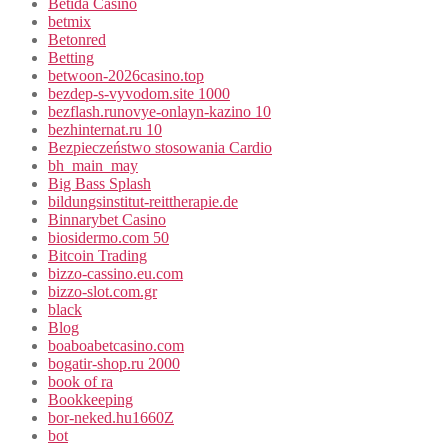
Betida Casino
betmix
Betonred
Betting
betwoon-2026casino.top
bezdep-s-vyvodom.site 1000
bezflash.runovye-onlayn-kazino 10
bezhinternat.ru 10
Bezpieczeństwo stosowania Cardio
bh_main_may
Big Bass Splash
bildungsinstitut-reittherapie.de
Binnarybet Casino
biosidermo.com 50
Bitcoin Trading
bizzo-cassino.eu.com
bizzo-slot.com.gr
black
Blog
boaboabetcasino.com
bogatir-shop.ru 2000
book of ra
Bookkeeping
bor-neked.hu1660Z
bot