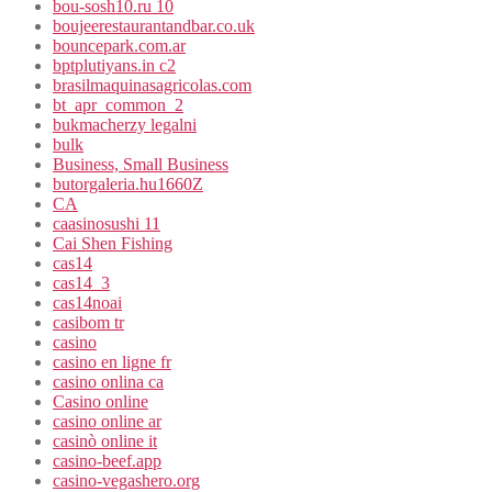
bou-sosh10.ru 10
boujeerestaurantandbar.co.uk
bouncepark.com.ar
bptplutiyans.in c2
brasilmaquinasagricolas.com
bt_apr_common_2
bukmacherzy legalni
bulk
Business, Small Business
butorgaleria.hu1660Z
CA
caasinosushi 11
Cai Shen Fishing
cas14
cas14_3
cas14noai
casibom tr
casino
casino en ligne fr
casino onlina ca
Casino online
casino online ar
casinò online it
casino-beef.app
casino-vegashero.org