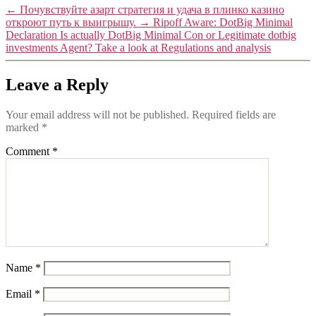
←
Почувствуйте азарт стратегия и удача в плинко казино
откроют путь к выигрышу.
→
Ripoff Aware: DotBig Minimal
Declaration Is actually DotBig Minimal Con or Legitimate dotbig
investments Agent? Take a look at Regulations and analysis
Leave a Reply
Your email address will not be published.
Required fields are
marked
*
Comment
*
Name
*
Email
*