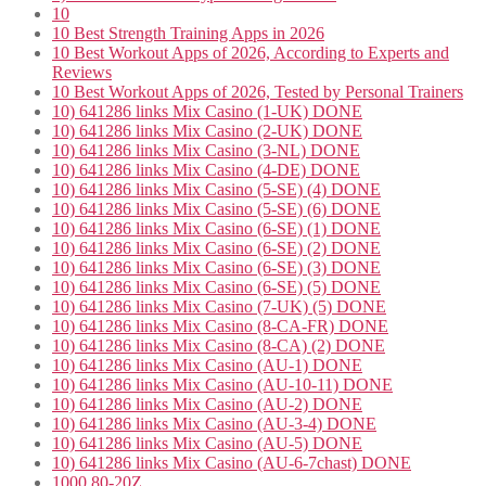
10
10 Best Strength Training Apps in 2026
10 Best Workout Apps of 2026, According to Experts and
Reviews
10 Best Workout Apps of 2026, Tested by Personal Trainers
10) 641286 links Mix Casino (1-UK) DONE
10) 641286 links Mix Casino (2-UK) DONE
10) 641286 links Mix Casino (3-NL) DONE
10) 641286 links Mix Casino (4-DE) DONE
10) 641286 links Mix Casino (5-SE) (4) DONE
10) 641286 links Mix Casino (5-SE) (6) DONE
10) 641286 links Mix Casino (6-SE) (1) DONE
10) 641286 links Mix Casino (6-SE) (2) DONE
10) 641286 links Mix Casino (6-SE) (3) DONE
10) 641286 links Mix Casino (6-SE) (5) DONE
10) 641286 links Mix Casino (7-UK) (5) DONE
10) 641286 links Mix Casino (8-CA-FR) DONE
10) 641286 links Mix Casino (8-CA) (2) DONE
10) 641286 links Mix Casino (AU-1) DONE
10) 641286 links Mix Casino (AU-10-11) DONE
10) 641286 links Mix Casino (AU-2) DONE
10) 641286 links Mix Casino (AU-3-4) DONE
10) 641286 links Mix Casino (AU-5) DONE
10) 641286 links Mix Casino (AU-6-7chast) DONE
1000 80-20Z