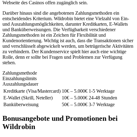
Webseite des Casinos offen zugänglich sein.
Darüber hinaus sind die angebotenen Zahlungsmethoden ein
entscheidendes Kriterium. Wildrobin bietet eine Vielzahl von Ein-
und Auszahlungsmöglichkeiten, darunter Kreditkarten, E-Wallets
und Banküberweisungen. Die Verfügbarkeit verschiedener
Zahlungsmethoden ist ein Zeichen für Flexibilität und
Kundenorientierung. Wichtig ist auch, dass die Transaktionen sicher
und verschlüsselt abgewickelt werden, um betrügerische Aktivitäten
zu verhindern. Der Kundenservice spielt hier auch eine wichtige
Rolle, denn er sollte bei Fragen und Problemen zur Verfügung
stehen.
Zahlungsmethode
Einzahlungslimits
Auszahlungsdauer
Kreditkarte (Visa/Mastercard)
10€ – 5.000€
1-5 Werktage
E-Wallet (Skrill, Neteller)
10€ – 5.000€
24-48 Stunden
Banküberweisung
50€ – 5.000€
3-7 Werktage
Bonusangebote und Promotionen bei
Wildrobin