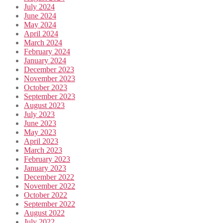
July 2024
June 2024
May 2024
April 2024
March 2024
February 2024
January 2024
December 2023
November 2023
October 2023
September 2023
August 2023
July 2023
June 2023
May 2023
April 2023
March 2023
February 2023
January 2023
December 2022
November 2022
October 2022
September 2022
August 2022
July 2022