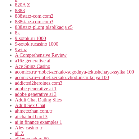
820A Z
8883
888starz-com.com2
888starz-com.com3
888starz-pl.org.plaplikacja c5
8k
9-sotok.ru 1000
9-sotok.rucasino 1000
9winz
A Comprehensive Review
a16z generative ai
Ace Spinz Casino
acomics.ru~riobet-zerkalo-segodnya-tekushchaya-ssylka 100
acomics.ru~riobet-zerkalo-vhod-instrukciya 100
addicted2heroines.com3
adobe generative ai 1
adobe generative ai 3
Adult Chat Dating Sites
Adult Sex Chat
ahmetozhan.com.tr
ai chatbot bard 3
ai in finance examples 1
Alev casino tr
all Z
alliance-teh.ru 50