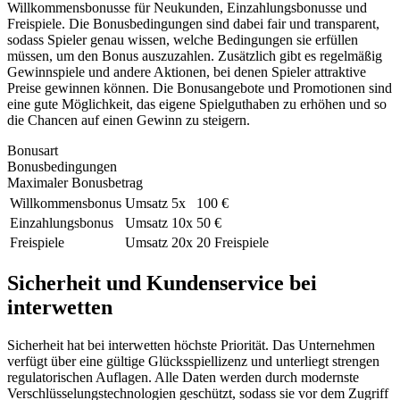
Willkommensbonusse für Neukunden, Einzahlungsbonusse und
Freispiele. Die Bonusbedingungen sind dabei fair und transparent,
sodass Spieler genau wissen, welche Bedingungen sie erfüllen
müssen, um den Bonus auszuzahlen. Zusätzlich gibt es regelmäßig
Gewinnspiele und andere Aktionen, bei denen Spieler attraktive
Preise gewinnen können. Die Bonusangebote und Promotionen sind
eine gute Möglichkeit, das eigene Spielguthaben zu erhöhen und so
die Chancen auf einen Gewinn zu steigern.
Bonusart
Bonusbedingungen
Maximaler Bonusbetrag
Willkommensbonus
Umsatz 5x
100 €
Einzahlungsbonus
Umsatz 10x
50 €
Freispiele
Umsatz 20x
20 Freispiele
Sicherheit und Kundenservice bei
interwetten
Sicherheit hat bei interwetten höchste Priorität. Das Unternehmen
verfügt über eine gültige Glücksspiellizenz und unterliegt strengen
regulatorischen Auflagen. Alle Daten werden durch modernste
Verschlüsselungstechnologien geschützt, sodass sie vor dem Zugriff