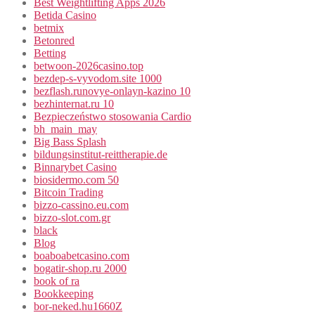
Best Weightlifting Apps 2026
Betida Casino
betmix
Betonred
Betting
betwoon-2026casino.top
bezdep-s-vyvodom.site 1000
bezflash.runovye-onlayn-kazino 10
bezhinternat.ru 10
Bezpieczeństwo stosowania Cardio
bh_main_may
Big Bass Splash
bildungsinstitut-reittherapie.de
Binnarybet Casino
biosidermo.com 50
Bitcoin Trading
bizzo-cassino.eu.com
bizzo-slot.com.gr
black
Blog
boaboabetcasino.com
bogatir-shop.ru 2000
book of ra
Bookkeeping
bor-neked.hu1660Z