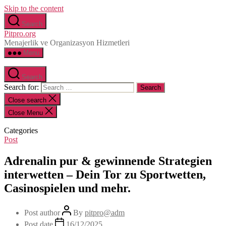
Skip to the content
Search
Pitpro.org
Menajerlik ve Organizasyon Hizmetleri
Menu
Search
Search for:
Close search
Close Menu
Categories
Post
Adrenalin pur & gewinnende Strategien
interwetten – Dein Tor zu Sportwetten,
Casinospielen und mehr.
Post author
By
pitpro@adm
Post date
16/12/2025