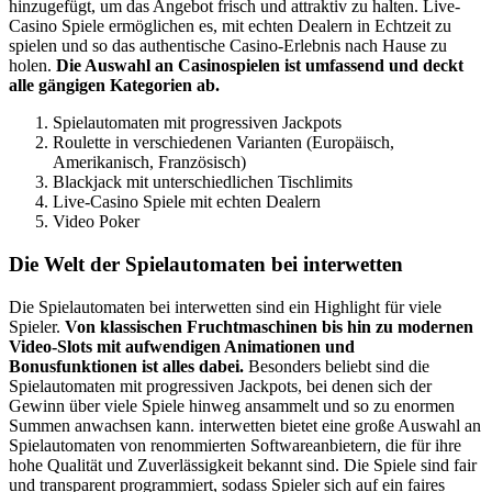
hinzugefügt, um das Angebot frisch und attraktiv zu halten. Live-
Casino Spiele ermöglichen es, mit echten Dealern in Echtzeit zu
spielen und so das authentische Casino-Erlebnis nach Hause zu
holen.
Die Auswahl an Casinospielen ist umfassend und deckt
alle gängigen Kategorien ab.
Spielautomaten mit progressiven Jackpots
Roulette in verschiedenen Varianten (Europäisch,
Amerikanisch, Französisch)
Blackjack mit unterschiedlichen Tischlimits
Live-Casino Spiele mit echten Dealern
Video Poker
Die Welt der Spielautomaten bei interwetten
Die Spielautomaten bei interwetten sind ein Highlight für viele
Spieler.
Von klassischen Fruchtmaschinen bis hin zu modernen
Video-Slots mit aufwendigen Animationen und
Bonusfunktionen ist alles dabei.
Besonders beliebt sind die
Spielautomaten mit progressiven Jackpots, bei denen sich der
Gewinn über viele Spiele hinweg ansammelt und so zu enormen
Summen anwachsen kann. interwetten bietet eine große Auswahl an
Spielautomaten von renommierten Softwareanbietern, die für ihre
hohe Qualität und Zuverlässigkeit bekannt sind. Die Spiele sind fair
und transparent programmiert, sodass Spieler sich auf ein faires