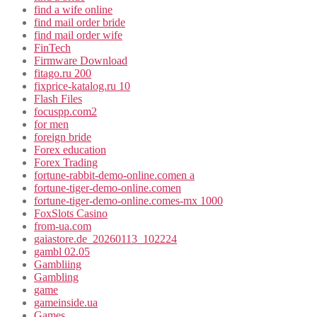
find a wife online
find mail order bride
find mail order wife
FinTech
Firmware Download
fitago.ru 200
fixprice-katalog.ru 10
Flash Files
focuspp.com2
for men
foreign bride
Forex education
Forex Trading
fortune-rabbit-demo-online.comen a
fortune-tiger-demo-online.comen
fortune-tiger-demo-online.comes-mx 1000
FoxSlots Casino
from-ua.com
gaiastore.de_20260113_102224
gambl 02.05
Gambliing
Gambling
game
gameinside.ua
Games