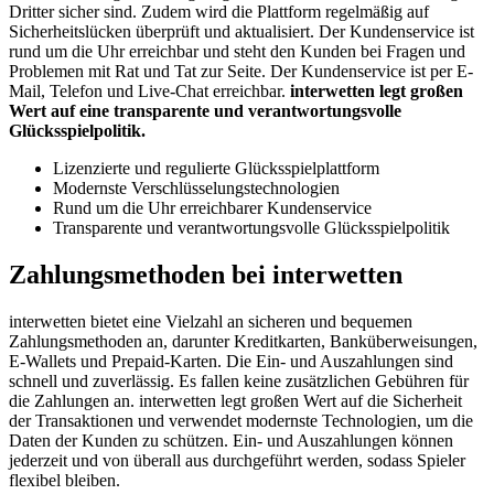
Dritter sicher sind. Zudem wird die Plattform regelmäßig auf
Sicherheitslücken überprüft und aktualisiert. Der Kundenservice ist
rund um die Uhr erreichbar und steht den Kunden bei Fragen und
Problemen mit Rat und Tat zur Seite. Der Kundenservice ist per E-
Mail, Telefon und Live-Chat erreichbar.
interwetten legt großen
Wert auf eine transparente und verantwortungsvolle
Glücksspielpolitik.
Lizenzierte und regulierte Glücksspielplattform
Modernste Verschlüsselungstechnologien
Rund um die Uhr erreichbarer Kundenservice
Transparente und verantwortungsvolle Glücksspielpolitik
Zahlungsmethoden bei interwetten
interwetten bietet eine Vielzahl an sicheren und bequemen
Zahlungsmethoden an, darunter Kreditkarten, Banküberweisungen,
E-Wallets und Prepaid-Karten. Die Ein- und Auszahlungen sind
schnell und zuverlässig. Es fallen keine zusätzlichen Gebühren für
die Zahlungen an. interwetten legt großen Wert auf die Sicherheit
der Transaktionen und verwendet modernste Technologien, um die
Daten der Kunden zu schützen. Ein- und Auszahlungen können
jederzeit und von überall aus durchgeführt werden, sodass Spieler
flexibel bleiben.