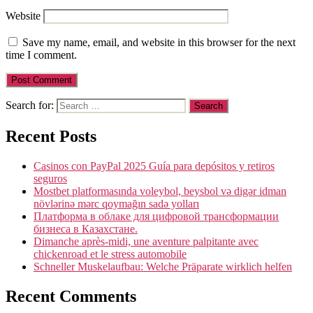
Website
Save my name, email, and website in this browser for the next
time I comment.
Search for:
Recent Posts
Casinos con PayPal 2025 Guía para depósitos y retiros
seguros
Mostbet platformasında voleybol, beysbol və digər idman
növlərinə mərc qoymağın sadə yolları
Платформа в облаке для цифровой трансформации
бизнеса в Казахстане.
Dimanche après-midi, une aventure palpitante avec
chickenroad et le stress automobile
Schneller Muskelaufbau: Welche Präparate wirklich helfen
Recent Comments