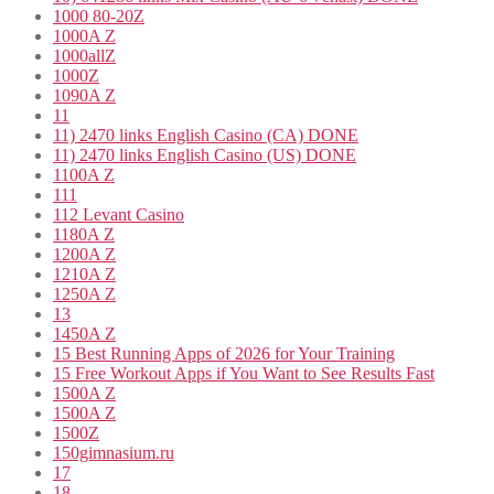
1000 80-20Z
1000A Z
1000allZ
1000Z
1090A Z
11
11) 2470 links English Casino (CA) DONE
11) 2470 links English Casino (US) DONE
1100A Z
111
112 Levant Casino
1180A Z
1200A Z
1210A Z
1250A Z
13
1450A Z
15 Best Running Apps of 2026 for Your Training
15 Free Workout Apps if You Want to See Results Fast
1500A Z
1500A Z
1500Z
150gimnasium.ru
17
18