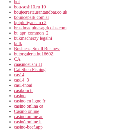
bot
bou-sosh10.ru 10
boujeerestaurantandbar.co.uk
bouncepark.com.ar
bptplutiyans.in c2
brasilmaquinasagricolas.com
bt_apr_common_2
bukmacherzy legalni
bulk
Business, Small Business
butorgaleria.hu1660Z
CA
caasinosushi 11
Cai Shen Fishing
cas14
cas14_3
cas14noai
casibom tr
casino
casino en ligne fr
casino onlina ca
Casino online
casino online ar
casinò online it
casino-beef.app