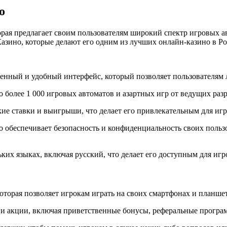
о
орая предлагает своим пользователям широкий спектр игровых а
азино, которые делают его одним из лучших онлайн-казино в Ро
енный и удобный интерфейс, который позволяет пользователям 
 более 1 000 игровых автоматов и азартных игр от ведущих разр
кие ставки и выигрыши, что делает его привлекательным для и
о обеспечивает безопасность и конфиденциальность своих поль
их языках, включая русский, что делает его доступным для игро
оторая позволяет игрокам играть на своих смартфонах и планшет
 и акции, включая приветственные бонусы, реферальные програ