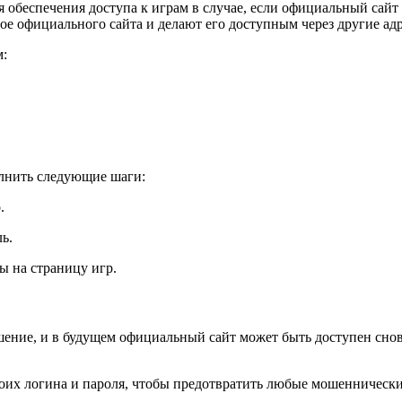
я обеспечения доступа к играм в случае, если официальный сайт 
 официального сайта и делают его доступным через другие адр
м:
олнить следующие шаги:
.
ь.
ы на страницу игр.
шение, и в будущем официальный сайт может быть доступен снов
оих логина и пароля, чтобы предотвратить любые мошеннически