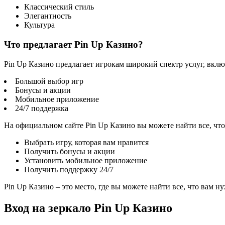
Классический стиль
Элегантность
Культура
Что предлагает Pin Up Казино?
Pin Up Казино предлагает игрокам широкий спектр услуг, вклю
Большой выбор игр
Бонусы и акции
Мобильное приложение
24/7 поддержка
На официальном сайте Pin Up Казино вы можете найти все, что
Выбрать игру, которая вам нравится
Получить бонусы и акции
Установить мобильное приложение
Получить поддержку 24/7
Pin Up Казино – это место, где вы можете найти все, что вам 
Вход на зеркало Pin Up Казино