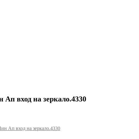
 Ап вход на зеркало.4330
ин Ап вход на зеркало.4330