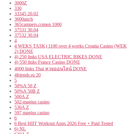
3000Z
330
33345 20.02
3600anch
365campers.comen 1000
37531 30.04
37532 30.04
4
4 WEKS TASK) 1100 over 4 weeks Croatia Casino (WEK
2) DONE
4) 250 links USA ELECTRIC BIKES DONE
4) 550 links France Casino DONE
4000 links Thai หวยออนไลน์ DONE
4friends.ru 20
5
50%A 50 Z
50%A 50B Z
500A Z
502-magius casino
530A Z
597 magius casino
6
6 Best HIIT Workout Apps 2026 Free + Paid Tested
6) NL