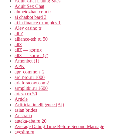
Adult Chat Dating Sites
Adult Sex Chat
ahmetozhan.com.tr
ai chatbot bard 3
ai in finance examples 1
Alev casino tr
all Z
alliance-teh.ru 50
allZ
allZ — копия
allZ — копия (2)
Amonbet (1)
APK
apr_common_2
ard-pro.ru 1000
ariaforacow.com2
armplitki.ru 1600
arteza.ru 50
Article
Artificial intelligence (AI)
asian brides
Australia
auteka-aba.ru 20
Average Dating Time Before Second Marriage
aveslim.ru