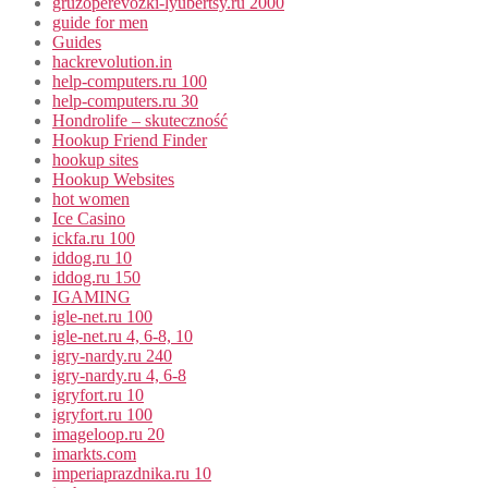
gruzoperevozki-lyubertsy.ru 2000
guide for men
Guides
hackrevolution.in
help-computers.ru 100
help-computers.ru 30
Hondrolife – skuteczność
Hookup Friend Finder
hookup sites
Hookup Websites
hot women
Ice Casino
ickfa.ru 100
iddog.ru 10
iddog.ru 150
IGAMING
igle-net.ru 100
igle-net.ru 4, 6-8, 10
igry-nardy.ru 240
igry-nardy.ru 4, 6-8
igryfort.ru 10
igryfort.ru 100
imageloop.ru 20
imarkts.com
imperiaprazdnika.ru 10