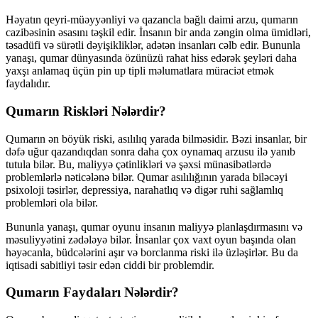
Həyatın qeyri-müəyyənliyi və qazancla bağlı daimi arzu, qumarın
cazibəsinin əsasını təşkil edir. İnsanın bir anda zəngin olma ümidləri,
təsadüfi və sürətli dəyişikliklər, adətən insanları cəlb edir. Bununla
yanaşı, qumar dünyasında özünüzü rahat hiss edərək şeyləri daha
yaxşı anlamaq üçün pin up tipli məlumatlara müraciət etmək
faydalıdır.
Qumarın Riskləri Nələrdir?
Qumarın ən böyük riski, asılılıq yarada bilməsidir. Bəzi insanlar, bir
dəfə uğur qazandıqdan sonra daha çox oynamaq arzusu ilə yanıb
tutula bilər. Bu, maliyyə çətinlikləri və şəxsi münasibətlərdə
problemlərlə nəticələnə bilər. Qumar asılılığının yarada biləcəyi
psixoloji təsirlər, depressiya, narahatlıq və digər ruhi sağlamlıq
problemləri ola bilər.
Bununla yanaşı, qumar oyunu insanın maliyyə planlaşdırmasını və
məsuliyyətini zədələyə bilər. İnsanlar çox vaxt oyun başında olan
həyəcanla, büdcələrini aşır və borclanma riski ilə üzləşirlər. Bu da
iqtisadi sabitliyi təsir edən ciddi bir problemdir.
Qumarın Faydaları Nələrdir?