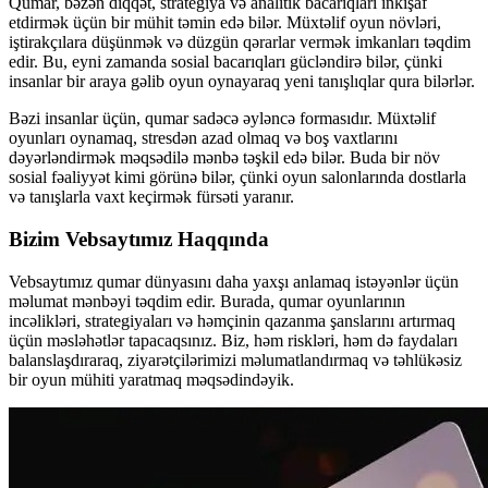
Qumar, bəzən diqqət, strategiya və analitik bacarıqları inkişaf
etdirmək üçün bir mühit təmin edə bilər. Müxtəlif oyun növləri,
iştirakçılara düşünmək və düzgün qərarlar vermək imkanları təqdim
edir. Bu, eyni zamanda sosial bacarıqları gücləndirə bilər, çünki
insanlar bir araya gəlib oyun oynayaraq yeni tanışlıqlar qura bilərlər.
Bəzi insanlar üçün, qumar sadəcə əyləncə formasıdır. Müxtəlif
oyunları oynamaq, stresdən azad olmaq və boş vaxtlarını
dəyərləndirmək məqsədilə mənbə təşkil edə bilər. Buda bir növ
sosial fəaliyyət kimi görünə bilər, çünki oyun salonlarında dostlarla
və tanışlarla vaxt keçirmək fürsəti yaranır.
Bizim Vebsaytımız Haqqında
Vebsaytımız qumar dünyasını daha yaxşı anlamaq istəyənlər üçün
məlumat mənbəyi təqdim edir. Burada, qumar oyunlarının
incəlikləri, strategiyaları və həmçinin qazanma şanslarını artırmaq
üçün məsləhətlər tapacaqsınız. Biz, həm riskləri, həm də faydaları
balanslaşdıraraq, ziyarətçilərimizi məlumatlandırmaq və təhlükəsiz
bir oyun mühiti yaratmaq məqsədindəyik.