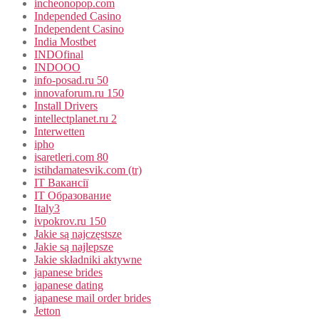
incheonopop.com
Independed Casino
Independent Casino
India Mostbet
INDOfinal
INDOOO
info-posad.ru 50
innovaforum.ru 150
Install Drivers
intellectplanet.ru 2
Interwetten
ipho
isaretleri.com 80
istihdamatesvik.com (tr)
IT Вакансії
IT Образование
Italy3
ivpokrov.ru 150
Jakie są najczęstsze
Jakie są najlepsze
Jakie składniki aktywne
japanese brides
japanese dating
japanese mail order brides
Jetton