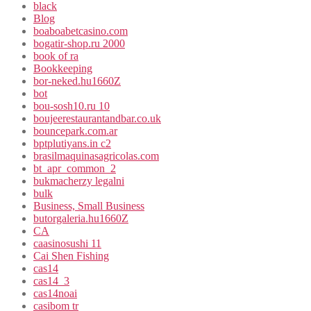
black
Blog
boaboabetcasino.com
bogatir-shop.ru 2000
book of ra
Bookkeeping
bor-neked.hu1660Z
bot
bou-sosh10.ru 10
boujeerestaurantandbar.co.uk
bouncepark.com.ar
bptplutiyans.in c2
brasilmaquinasagricolas.com
bt_apr_common_2
bukmacherzy legalni
bulk
Business, Small Business
butorgaleria.hu1660Z
CA
caasinosushi 11
Cai Shen Fishing
cas14
cas14_3
cas14noai
casibom tr