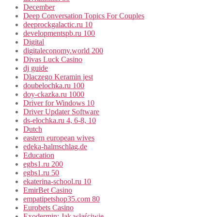
December
Deep Conversation Topics For Couples
deeprockgalactic.ru 10
developmentspb.ru 100
Digital
digitaleconomy.world 200
Divas Luck Casino
dj guide
Dlaczego Keramin jest
doubelochka.ru 100
doy-ckazka.ru 1000
Driver for Windows 10
Driver Updater Software
ds-elochka.ru 4, 6-8, 10
Dutch
eastern european wives
edeka-halmschlag.de
Education
egbs1.ru 200
egbs1.ru 50
ekaterina-school.ru 10
EmirBet Casino
empatipetshop35.com 80
Eurobets Casino
Exodermin: Jak właściwie