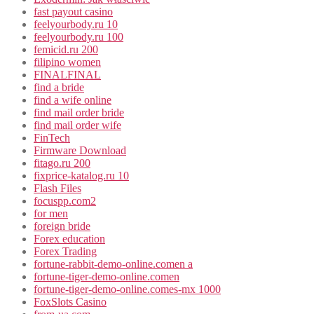
fast payout casino
feelyourbody.ru 10
feelyourbody.ru 100
femicid.ru 200
filipino women
FINALFINAL
find a bride
find a wife online
find mail order bride
find mail order wife
FinTech
Firmware Download
fitago.ru 200
fixprice-katalog.ru 10
Flash Files
focuspp.com2
for men
foreign bride
Forex education
Forex Trading
fortune-rabbit-demo-online.comen a
fortune-tiger-demo-online.comen
fortune-tiger-demo-online.comes-mx 1000
FoxSlots Casino