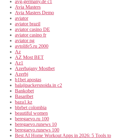
avg-germany.de c1
Avia Masters
Avia Masters Demo
aviator
aviator brazil
aviator casino DE
aviator casino fr
aviator ng
avtolife5.ru 2000
Az
AZ Most BET
Az1
Azerbajany Mostbet
Azerbj
b1bet apostas
balajipackersnoida.in c2
Bankobet
Basaribet
baza1.kz
bbrbet colombia
beautiful women
beregaevo.ru 100
beregaevo.runews 10
beregaevo.runews 100
Best AI Home Workout Apps in 2026: 5 Tools to