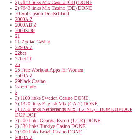
2) 7843 links Mix Casino (CH) DONE
2) 7843 links Mix Casino (DE) DONE
20-Sol Casino Deutschland
2000A Z
2000AB Z
2000ZDP
21
21-Zodiac Casino
2290A Z
22bet
22bet IT
25
25 Free Workout Apps for Women
2500A Z
29black Casino
2sport.info
3
3) 1100 links Sweden Casino DONE
3) 1320 links English Mix (CA-2) DONE
3) 1750 links Netherlands Mix (1-2-NL) – DOP DOP DOP
DOP DOP
3) 200 links Georgia Escort (1-GR) DONE
3) 330 links Turkiye Casino DONE
3) 990 links Brazil Casino DONE
3000A Z