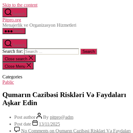
Skip to the content
Search
Pitpro.org
Menajerlik ve Organizasyon Hizmetleri
Menu
Search
Search for:
Close search
Close Menu
Categories
Pablic
Qumarın Cazibəsi Riskləri Və Faydaları
Aşkar Edin
Post author
By
pitpro@adm
Post date
13/11/2025
No Comments
on Qumarın Cazibəsi Riskləri Və Faydaları