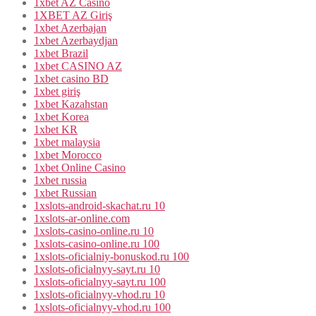
1xbet AZ Casino
1XBET AZ Giriş
1xbet Azerbajan
1xbet Azerbaydjan
1xbet Brazil
1xbet CASINO AZ
1xbet casino BD
1xbet giriş
1xbet Kazahstan
1xbet Korea
1xbet KR
1xbet malaysia
1xbet Morocco
1xbet Online Casino
1xbet russia
1xbet Russian
1xslots-android-skachat.ru 10
1xslots-ar-online.com
1xslots-casino-online.ru 10
1xslots-casino-online.ru 100
1xslots-oficialniy-bonuskod.ru 100
1xslots-oficialnyy-sayt.ru 10
1xslots-oficialnyy-sayt.ru 100
1xslots-oficialnyy-vhod.ru 10
1xslots-oficialnyy-vhod.ru 100