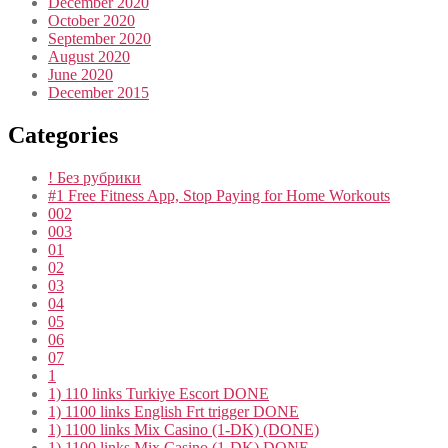
December 2020
October 2020
September 2020
August 2020
June 2020
December 2015
Categories
! Без рубрики
#1 Free Fitness App, Stop Paying for Home Workouts
002
003
01
02
03
04
05
06
07
1
1) 110 links Turkiye Escort DONE
1) 1100 links English Frt trigger DONE
1) 1100 links Mix Casino (1-DK) (DONE)
1) 1100 links Mix Casino (1-DK) DONE