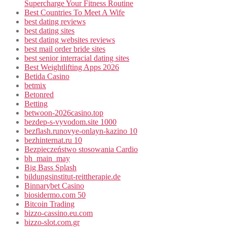
Supercharge Your Fitness Routine
Best Countries To Meet A Wife
best dating reviews
best dating sites
best dating websites reviews
best mail order bride sites
best senior interracial dating sites
Best Weightlifting Apps 2026
Betida Casino
betmix
Betonred
Betting
betwoon-2026casino.top
bezdep-s-vyvodom.site 1000
bezflash.runovye-onlayn-kazino 10
bezhinternat.ru 10
Bezpieczeństwo stosowania Cardio
bh_main_may
Big Bass Splash
bildungsinstitut-reittherapie.de
Binnarybet Casino
biosidermo.com 50
Bitcoin Trading
bizzo-cassino.eu.com
bizzo-slot.com.gr