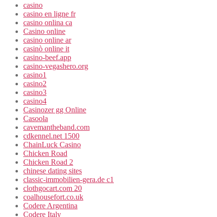
casino
casino en ligne fr
casino onlina ca
Casino online
casino online ar
casinò online it
casino-beef.app
casino-vegashero.org
casino1
casino2
casino3
casino4
Casinozer gg Online
Casoola
cavemantheband.com
cdkennel.net 1500
ChainLuck Casino
Chicken Road
Chicken Road 2
chinese dating sites
classic-immobilien-gera.de c1
clothgocart.com 20
coalhousefort.co.uk
Codere Argentina
Codere Italy