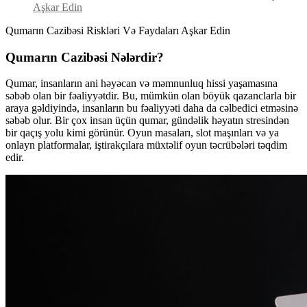
Aşkar Edin
Qumarın Cazibəsi Riskləri Və Faydaları Aşkar Edin
Qumarın Cazibəsi Nələrdir?
Qumar, insanların ani həyəcan və məmnunluq hissi yaşamasına
səbəb olan bir fəaliyyətdir. Bu, mümkün olan böyük qazanclarla bir
araya gəldiyində, insanların bu fəaliyyəti daha da cəlbedici etməsinə
səbəb olur. Bir çox insan üçün qumar, gündəlik həyatın stresindən
bir qaçış yolu kimi görünür. Oyun masaları, slot maşınları və ya
onlayn platformalar, iştirakçılara müxtəlif oyun təcrübələri təqdim
edir.