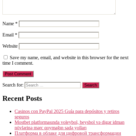
Name
*
Email
*
Website
Save my name, email, and website in this browser for the next
time I comment.
Search for:
Recent Posts
Casinos con PayPal 2025 Guía para depósitos y retiros
seguros
Mostbet platformasında voleybol, beysbol və digər idman
növlərinə mərc qoymağın sadə yolları
Платформа в облаке для цифровой трансформации