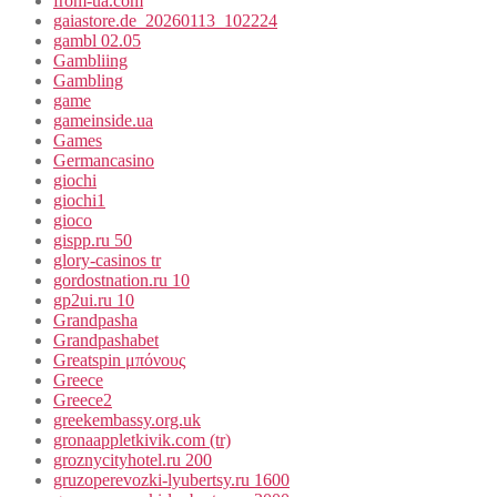
from-ua.com
gaiastore.de_20260113_102224
gambl 02.05
Gambliing
Gambling
game
gameinside.ua
Games
Germancasino
giochi
giochi1
gioco
gispp.ru 50
glory-casinos tr
gordostnation.ru 10
gp2ui.ru 10
Grandpasha
Grandpashabet
Greatspin μπόνους
Greece
Greece2
greekembassy.org.uk
gronaappletkivik.com (tr)
groznycityhotel.ru 200
gruzoperevozki-lyubertsy.ru 1600