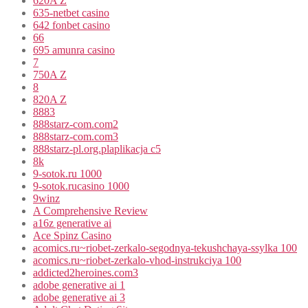
620A Z
635-netbet casino
642 fonbet casino
66
695 amunra casino
7
750A Z
8
820A Z
8883
888starz-com.com2
888starz-com.com3
888starz-pl.org.plaplikacja c5
8k
9-sotok.ru 1000
9-sotok.rucasino 1000
9winz
A Comprehensive Review
a16z generative ai
Ace Spinz Casino
acomics.ru~riobet-zerkalo-segodnya-tekushchaya-ssylka 100
acomics.ru~riobet-zerkalo-vhod-instrukciya 100
addicted2heroines.com3
adobe generative ai 1
adobe generative ai 3