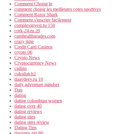
Comment Choisir le
comment choisir les meilleures cotes sportives
Comment Razor Shark
Comment s'inscrire facilement
complexinvest.ru 150
cork-24.ru 20
cpmhealthgrades.com
crazy time
Credit Card Casinos
crypto 06
Crypto News
Cryptocurrency News
csdino
cuksdutch2
daavdeev.ru 10
daily adventure mindset
Dan
dating
dating colombian women
dating over 40
dating reviews
dating sites
dating sites review
Dating Tips
davranis.net 80