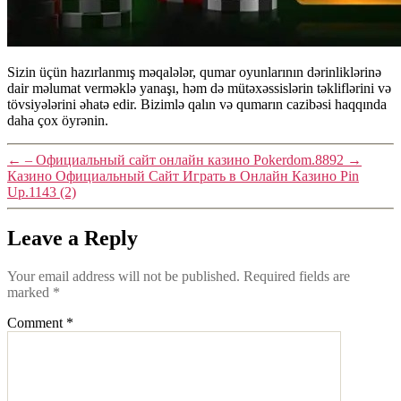
Sizin üçün hazırlanmış məqalələr, qumar oyunlarının dərinliklərinə
dair məlumat verməklə yanaşı, həm də mütəxəssislərin təkliflərini və
tövsiyələrini əhatə edir. Bizimlə qalın və qumarın cazibəsi haqqında
daha çox öyrənin.
←
– Официальный сайт онлайн казино Pokerdom.8892
→
Казино Официальный Сайт Играть в Онлайн Казино Pin
Up.1143 (2)
Leave a Reply
Your email address will not be published.
Required fields are
marked
*
Comment
*