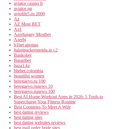
aviator casino fr
aviator ng
avtolife5.ru 2000
Az
AZ Most BET
Az1
Azerbajany Mostbet
Azerbj
b1bet apostas
balajipackersnoida.in c2
Bankobet
Basaribet
baza1.kz
bbrbet colombia
beautiful women
beregaevo.ru 100
beregaevo.runews 10
beregaevo.runews 100
Best AI Home Workout Apps in 2026: 5 Tools to
Supercharge Your Fitness Routine
Best Countries To Meet A Wife
best dating reviews
best dating sites
best dating websites reviews
best mail order bride sites