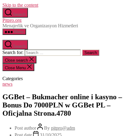
Skip to the content
Search
Pitpro.org
Menajerlik ve Organizasyon Hizmetleri
Menu
Search
Search for:
Close search
Close Menu
Categories
news
GGBet – Bukmacher online i kasyno –
Bonus Do 7000PLN w GGBet PL –
Oficjalna Strona.4780
Post author
By
pitpro@adm
Post date
31/10/2025