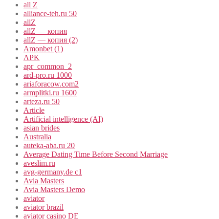
all Z
alliance-teh.ru 50
allZ
allZ — копия
allZ — копия (2)
Amonbet (1)
APK
apr_common_2
ard-pro.ru 1000
ariaforacow.com2
armplitki.ru 1600
arteza.ru 50
Article
Artificial intelligence (AI)
asian brides
Australia
auteka-aba.ru 20
Average Dating Time Before Second Marriage
aveslim.ru
avg-germany.de c1
Avia Masters
Avia Masters Demo
aviator
aviator brazil
aviator casino DE