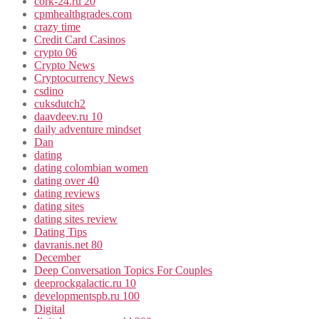
cork-24.ru 20
cpmhealthgrades.com
crazy time
Credit Card Casinos
crypto 06
Crypto News
Cryptocurrency News
csdino
cuksdutch2
daavdeev.ru 10
daily adventure mindset
Dan
dating
dating colombian women
dating over 40
dating reviews
dating sites
dating sites review
Dating Tips
davranis.net 80
December
Deep Conversation Topics For Couples
deeprockgalactic.ru 10
developmentspb.ru 100
Digital