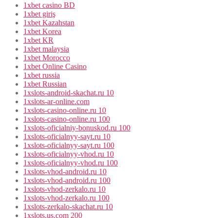
1xbet casino BD
1xbet giriş
1xbet Kazahstan
1xbet Korea
1xbet KR
1xbet malaysia
1xbet Morocco
1xbet Online Casino
1xbet russia
1xbet Russian
1xslots-android-skachat.ru 10
1xslots-ar-online.com
1xslots-casino-online.ru 10
1xslots-casino-online.ru 100
1xslots-oficialniy-bonuskod.ru 100
1xslots-oficialnyy-sayt.ru 10
1xslots-oficialnyy-sayt.ru 100
1xslots-oficialnyy-vhod.ru 10
1xslots-oficialnyy-vhod.ru 100
1xslots-vhod-android.ru 10
1xslots-vhod-android.ru 100
1xslots-vhod-zerkalo.ru 10
1xslots-vhod-zerkalo.ru 100
1xslots-zerkalo-skachat.ru 10
1xslots.us.com 200