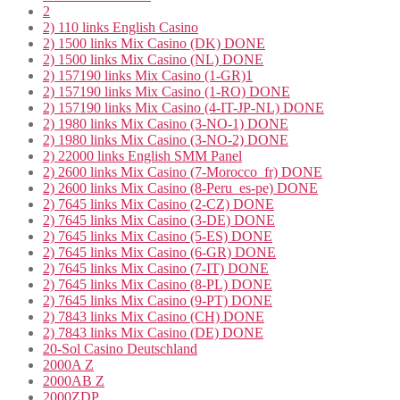
2
2) 110 links English Casino
2) 1500 links Mix Casino (DK) DONE
2) 1500 links Mix Casino (NL) DONE
2) 157190 links Mix Casino (1-GR)1
2) 157190 links Mix Casino (1-RO) DONE
2) 157190 links Mix Casino (4-IT-JP-NL) DONE
2) 1980 links Mix Casino (3-NO-1) DONE
2) 1980 links Mix Casino (3-NO-2) DONE
2) 22000 links English SMM Panel
2) 2600 links Mix Casino (7-Morocco_fr) DONE
2) 2600 links Mix Casino (8-Peru_es-pe) DONE
2) 7645 links Mix Casino (2-CZ) DONE
2) 7645 links Mix Casino (3-DE) DONE
2) 7645 links Mix Casino (5-ES) DONE
2) 7645 links Mix Casino (6-GR) DONE
2) 7645 links Mix Casino (7-IT) DONE
2) 7645 links Mix Casino (8-PL) DONE
2) 7645 links Mix Casino (9-PT) DONE
2) 7843 links Mix Casino (CH) DONE
2) 7843 links Mix Casino (DE) DONE
20-Sol Casino Deutschland
2000A Z
2000AB Z
2000ZDP