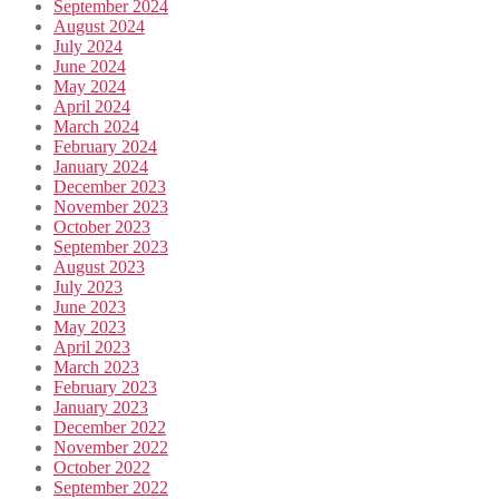
September 2024
August 2024
July 2024
June 2024
May 2024
April 2024
March 2024
February 2024
January 2024
December 2023
November 2023
October 2023
September 2023
August 2023
July 2023
June 2023
May 2023
April 2023
March 2023
February 2023
January 2023
December 2022
November 2022
October 2022
September 2022