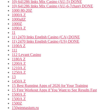
10) 641286 links Mix Casino (AU-5) DONE
10) 641286 links Mix Casino (AU-6-7chast) DONE
1000 80-20Z
1000A Z
1000allZ
1000Z
1090A Z
11
11) 2470 links English Casino (CA) DONE
11) 2470 links English Casino (US) DONE
1100A Z
111
112 Levant Casino
1180A Z
1200A Z
1210A Z
1250A Z
13
1450A Z
15 Best Running Apps of 2026 for Your Training
15 Free Workout Apps if You Want to See Results Fast
1500A Z
1500A Z
1500Z
150gimnasium.ru