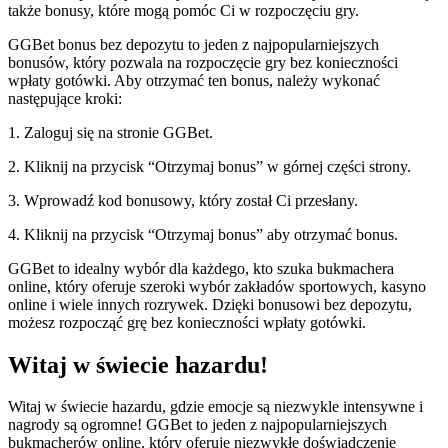
także bonusy, które mogą pomóc Ci w rozpoczęciu gry.
GGBet bonus bez depozytu to jeden z najpopularniejszych
bonusów, który pozwala na rozpoczęcie gry bez konieczności
wpłaty gotówki. Aby otrzymać ten bonus, należy wykonać
następujące kroki:
1. Zaloguj się na stronie GGBet.
2. Kliknij na przycisk “Otrzymaj bonus” w górnej części strony.
3. Wprowadź kod bonusowy, który został Ci przesłany.
4. Kliknij na przycisk “Otrzymaj bonus” aby otrzymać bonus.
GGBet to idealny wybór dla każdego, kto szuka bukmachera
online, który oferuje szeroki wybór zakładów sportowych, kasyno
online i wiele innych rozrywek. Dzięki bonusowi bez depozytu,
możesz rozpocząć grę bez konieczności wpłaty gotówki.
Witaj w świecie hazardu!
Witaj w świecie hazardu, gdzie emocje są niezwykle intensywne i
nagrody są ogromne! GGBet to jeden z najpopularniejszych
bukmacherów online, który oferuje niezwykłe doświadczenie