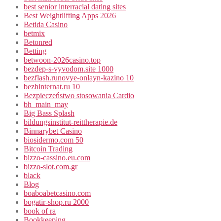
best senior interracial dating sites
Best Weightlifting Apps 2026
Betida Casino
betmix
Betonred
Betting
betwoon-2026casino.top
bezdep-s-vyvodom.site 1000
bezflash.runovye-onlayn-kazino 10
bezhinternat.ru 10
Bezpieczeństwo stosowania Cardio
bh_main_may
Big Bass Splash
bildungsinstitut-reittherapie.de
Binnarybet Casino
biosidermo.com 50
Bitcoin Trading
bizzo-cassino.eu.com
bizzo-slot.com.gr
black
Blog
boaboabetcasino.com
bogatir-shop.ru 2000
book of ra
Bookkeeping