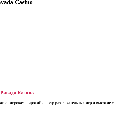
vada Casino
 Вавада Казино
агает игрокам широкий спектр развлекательных игр и высокие с