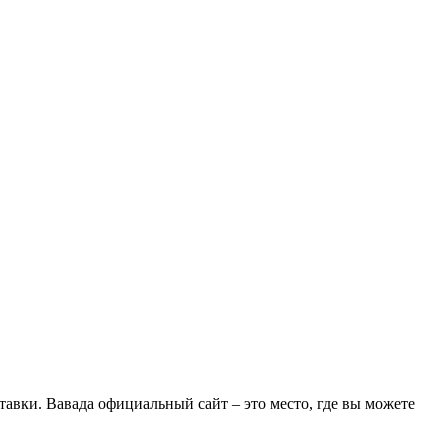
тавки. Вавада официальный сайт – это место, где вы можете