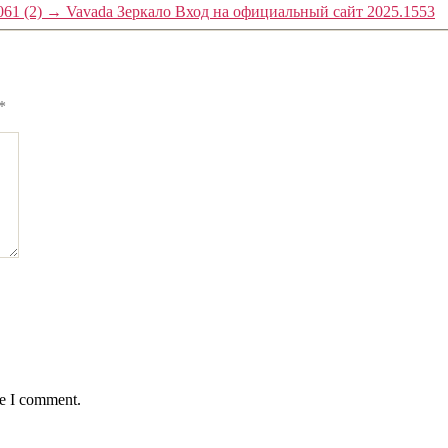
061 (2)
→
Vavada Зеркало Вход на официальный сайт 2025.1553
*
me I comment.