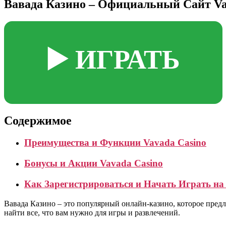
Вавада Казино – Официальный Сайт Va
▶️ ИГРАТЬ
Содержимое
Преимущества и Функции Vavada Casino
Бонусы и Акции Vavada Casino
Как Зарегистрироваться и Начать Играть на
Вавада Казино – это популярный онлайн-казино, которое предл
найти все, что вам нужно для игры и развлечений.