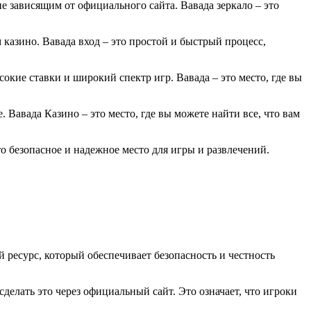
не зависящим от официального сайта. Вавада зеркало – это
 казино. Вавада вход – это простой и быстрый процесс,
сокие ставки и широкий спектр игр. Вавада – это место, где вы
 Вавада Казино – это место, где вы можете найти все, что вам
о безопасное и надежное место для игры и развлечений.
 ресурс, который обеспечивает безопасность и честность
делать это через официальный сайт. Это означает, что игроки