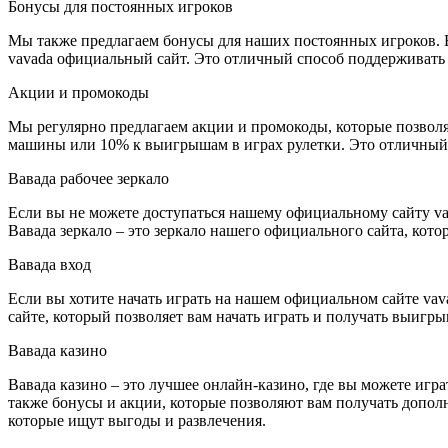
Бонусы для постоянных игроков
Мы также предлагаем бонусы для наших постоянных игроков. 
vavada официальный сайт. Это отличный способ поддерживать
Акции и промокоды
Мы регулярно предлагаем акции и промокоды, которые позвол
машины или 10% к выигрышам в играх рулетки. Это отличный 
Вавада рабочее зеркало
Если вы не можете доступаться нашему официальному сайту va
Вавада зеркало – это зеркало нашего официального сайта, кот
Вавада вход
Если вы хотите начать играть на нашем официальном сайте va
сайте, который позволяет вам начать играть и получать выигр
Вавада казино
Вавада казино – это лучшее онлайн-казино, где вы можете игр
также бонусы и акции, которые позволяют вам получать допо
которые ищут выгоды и развлечения.