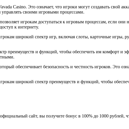
vada Casino. Это означает, что игроки могут создавать свой акка
м управлять своими игровыми процессами.
позволяет игрокам доступаться к игровым процессам, если они не
 доступ к интернету.
игрокам широкий спектр игр, включая слоты, карточные игры, рул
ктр преимуществ и функций, чтобы обеспечить им комфорт и эфф
стными.
торый обеспечивает безопасность и честность игроков. Это озн
м игрокам широкий спектр преимуществ и функций, чтобы обеспе
 официальный сайт, вы получите бонус в 100% до 1000 рублей, 