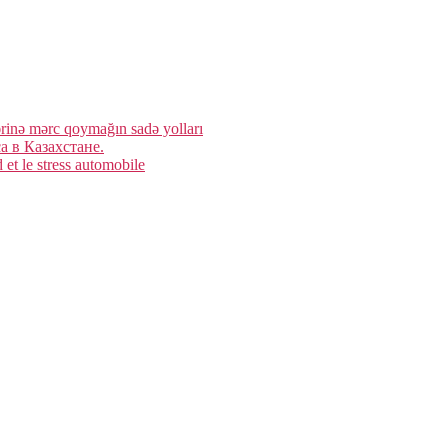
rinə mərc qoymağın sadə yolları
 в Казахстане.
et le stress automobile