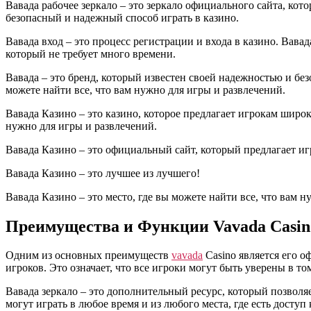
Вавада рабочее зеркало – это зеркало официального сайта, кот
безопасный и надежный способ играть в казино.
Вавада вход – это процесс регистрации и входа в казино. Вава
который не требует много времени.
Вавада – это бренд, который известен своей надежностью и без
можете найти все, что вам нужно для игры и развлечений.
Вавада Казино – это казино, которое предлагает игрокам широки
нужно для игры и развлечений.
Вавада Казино – это официальный сайт, который предлагает иг
Вавада Казино – это лучшее из лучшего!
Вавада Казино – это место, где вы можете найти все, что вам 
Преимущества и Функции Vavada Casin
Одним из основных преимуществ
vavada
Casino является его о
игроков. Это означает, что все игроки могут быть уверены в т
Вавада зеркало – это дополнительный ресурс, который позволяе
могут играть в любое время и из любого места, где есть доступ 