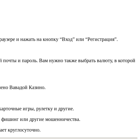
аузере и нажать на кнопку “Вход” или “Регистрация”.
й почты и пароль. Вам нужно также выбрать валюту, в которой
лено Вавадой Казино.
арточные игры, рулетку и другие.
а фишинг или другие мошенничества.
ает круглосуточно.