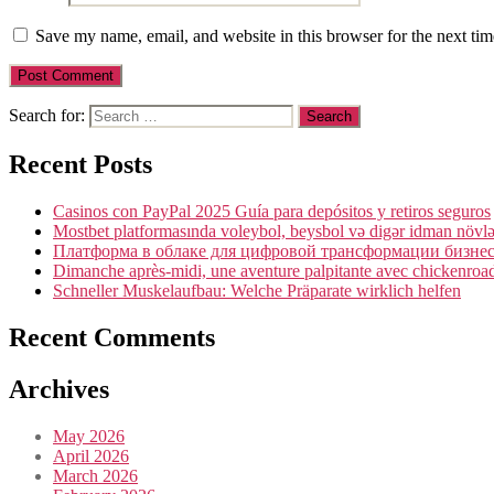
Save my name, email, and website in this browser for the next ti
Search for:
Recent Posts
Casinos con PayPal 2025 Guía para depósitos y retiros seguros
Mostbet platformasında voleybol, beysbol və digər idman növlə
Платформа в облаке для цифровой трансформации бизнеса
Dimanche après-midi, une aventure palpitante avec chickenroad 
Schneller Muskelaufbau: Welche Präparate wirklich helfen
Recent Comments
Archives
May 2026
April 2026
March 2026