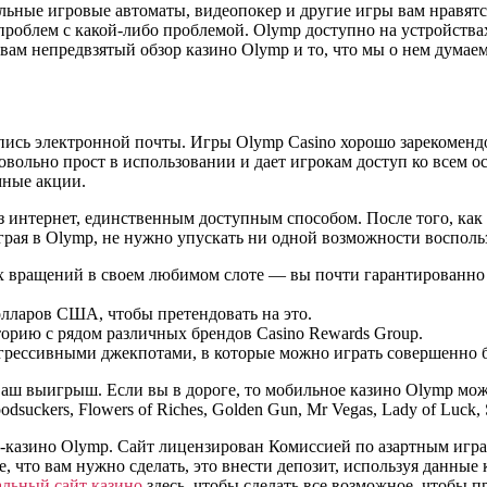
льные игровые автоматы, видеопокер и другие игры вам нравятся
 проблем с какой-либо проблемой. Olymp доступно на устройства
 вам непредвзятый обзор казино Olymp и то, что мы о нем думаем
пись электронной почты. Игры Olymp Casino хорошо зарекомендов
довольно прост в использовании и дает игрокам доступ ко всем
мные акции.
ез интернет, единственным доступным способом. После того, как
 Играя в Olymp, не нужно упускать ни одной возможности восп
х вращений в своем любимом слоте — вы почти гарантированно 
лларов США, чтобы претендовать на это.
торию с рядом различных брендов Casino Rewards Group.
грессивными джекпотами, в которые можно играть совершенно б
ш выигрыш. Если вы в дороге, то мобильное казино Olymp можн
suckers, Flowers of Riches, Golden Gun, Mr Vegas, Lady of Luck,
н-казино Olymp. Сайт лицензирован Комиссией по азартным игра
, что вам нужно сделать, это внести депозит, используя данные
льный сайт казино
здесь, чтобы сделать все возможное, чтобы 