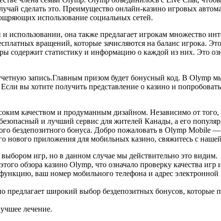
случай сделать это. Преимущество онлайн-казино игровых автомат
оощряющих использование социальных сетей.
и использовании, она также предлагает игрокам множество инте
есплатных вращений, которые зачисляются на баланс игрока. Это
ры содержит статистику и информацию о каждой из них. Это озн
ь учетную запись.Главным призом будет бонусный код. В Olymp
Если вы хотите получить представление о казино и попробовать
оким качеством и продуманным дизайном. Независимо от того, к
безопасный и лучший сервис для жителей Канады, а его популяр
кого бездепозитного бонуса. Добро пожаловать в Olymp Mobile 
его нового приложения для мобильных казино, свяжитесь с наше
выбором игр, но в данном случае мы действительно это видим.
того обзора казино Olymp, что означало проверку качества игр
ту функцию, ваш номер мобильного телефона и адрес электронной
но предлагает широкий выбор бездепозитных бонусов, которые 
лучшее лечение.