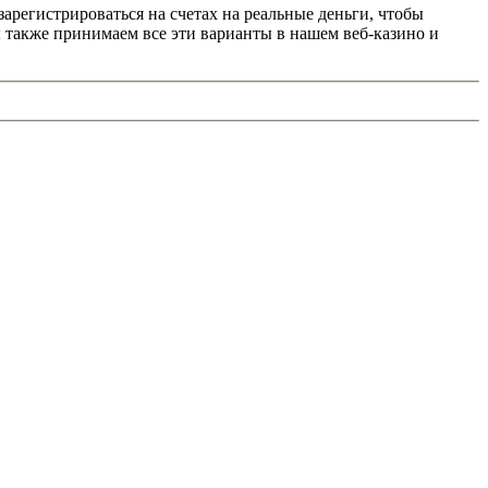
арегистрироваться на счетах на реальные деньги, чтобы
 также принимаем все эти варианты в нашем веб-казино и