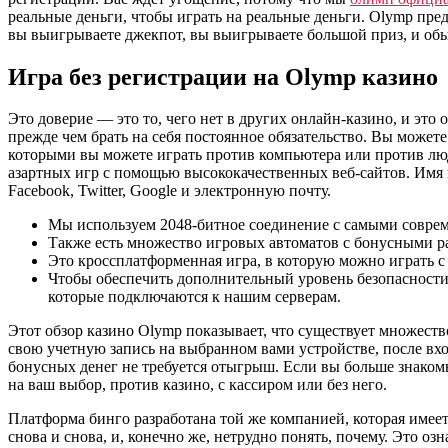
реальные деньги, чтобы играть на реальные деньги. Olymp пр
вы выигрываете джекпот, вы выигрываете большой приз, и обы
Игра без регистрации на Olymp казино
Это доверие — это то, чего нет в других онлайн-казино, и эт
прежде чем брать на себя постоянное обязательство. Вы можете 
которыми вы можете играть против компьютера или против лю
азартных игр с помощью высококачественных веб-сайтов. Имя п
Facebook, Twitter, Google и электронную почту.
Мы используем 2048-битное соединение с самыми совре
Также есть множество игровых автоматов с бонусными ра
Это кроссплатформенная игра, в которую можно играть с
Чтобы обеспечить дополнительный уровень безопасност
которые подключаются к нашим серверам.
Этот обзор казино Olymp показывает, что существует множество
свою учетную запись на выбранном вами устройстве, после вхо
бонусных денег не требуется отыгрыш. Если вы больше знакомы
на ваш выбор, против казино, с кассиром или без него.
Платформа бинго разработана той же компанией, которая имеет
снова и снова, и, конечно же, нетрудно понять, почему. Это оз