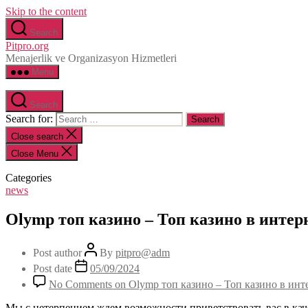
Skip to the content
Search
Pitpro.org
Menajerlik ve Organizasyon Hizmetleri
Menu
Search
Search for:
Close search
Close Menu
Categories
news
Olymp топ казино – Топ казино в интер
Post author
By
pitpro@adm
Post date
05/09/2024
No Comments
on Olymp топ казино – Топ казино в инт
Мы с нетерпением ждем возможности приветствовать вас в каче