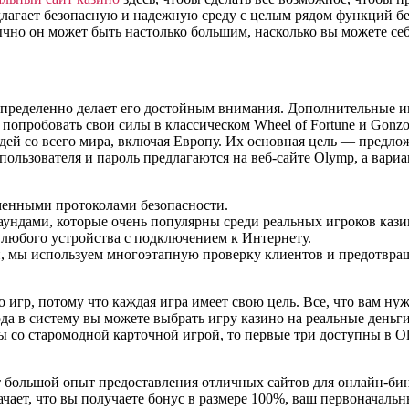
едлагает безопасную и надежную среду с целым рядом функций 
чно он может быть настолько большим, насколько вы можете себ
о определенно делает его достойным внимания. Дополнительные 
попробовать свои силы в классическом Wheel of Fortune и Gonzo’
дей со всего мира, включая Европу. Их основная цель — предл
ользователя и пароль предлагаются на веб-сайте Olymp, а вариа
менными протоколами безопасности.
ундами, которые очень популярны среди реальных игроков кази
 любого устройства с подключением к Интернету.
и, мы используем многоэтапную проверку клиентов и предотвр
 игр, потому что каждая игра имеет свою цель. Все, что вам нуж
да в систему вы можете выбрать игру казино на реальные деньги
 со старомодной карточной игрой, то первые три доступны в Ol
 большой опыт предоставления отличных сайтов для онлайн-бинг
начает, что вы получаете бонус в размере 100%, ваш первоначаль