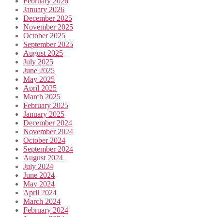
February 2026
January 2026
December 2025
November 2025
October 2025
September 2025
August 2025
July 2025
June 2025
May 2025
April 2025
March 2025
February 2025
January 2025
December 2024
November 2024
October 2024
September 2024
August 2024
July 2024
June 2024
May 2024
April 2024
March 2024
February 2024