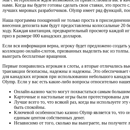
нами. Когда вы будете готовы сделать свои ставки, это просто 
лучших мировых разработчиков. Olymp имеет ряд функций, п
Наша программа поощрений не только проста в присоединении 
внесения депозита вам будут предоставлены колоссальные 20 б
ходу. Каждая квитанция, предварительный просмотр каждой иг
приз в размере 000 канадских долларов.
Если вся информация верна, игроку будет предложено создат
коллекцию онлайн-слотов, призванных выделить вас из толпы. 
выиграть бесплатные вращения.
Первые понравились игрокам в слоты, а вторые отличались выс
транзакции безопасны, надежны и надежны. Это обеспечивает 
для канадских игроков при использовании небольшого канадс
Olymp. Если у вас есть какие-либо вопросы относительно наш
Онлайн-казино часто могут похвастаться самым большим 
Карточные и настольные игры были протестированы для э
Лучше всего то, что всякий раз, когда вы используете э
быть спокойны.
Ключевой особенностью казино Olymp является то, что о
единым центом собственных денег.
Независимо от того, сколько вы выиграете, вы получите 