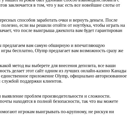
ов заключается в том, что у вас есть все новейшие слоты от
ресных способов заработать очки и вернуть деньги. После
 полезно, если вы решили отойти от ноутбука, чтобы играть на
ачает, что после выигрыша джекпота вам будет гарантирован
 мы предлагаем вам самую обширную и впечатляющую
 игры бесплатно, Olymp предлагает вам возможность сразу же
акой метод вы выберете для внесения депозита, все ваши
ность делает этот сайт одним из лучших онлайн-казино Канады
— единственное приложение Olymp, официально авторизованное
й службой поддержки клиентов.
 и выявление проблем производительности и сложности.
 почты находятся в полной безопасности, так что вы можете
помогают игрокам выигрывать по-крупному, не рискуя ни