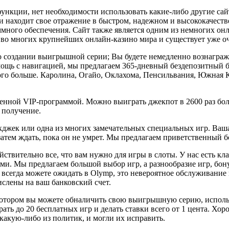
функции, нет необходимости использовать какие-либо другие сай
 и находит свое отражение в быстром, надежном и высококачест
много обеспечения. Сайт также является одним из немногих он
 во многих крупнейших онлайн-казино мира и существует уже оч
я о создании выигрышной серии; Вы будете немедленно вознаграж
мощь с навигацией, мы предлагаем 365-дневный бездепозитный бо
ного больше. Каролина, Огайо, Оклахома, Пенсильвания, Южная 
енной VIP-программой. Можно выиграть джекпот в 2600 раз бол
о получение.
кджек или одна из многих замечательных специальных игр. Ваша 
а затем ждать, пока он не умрет. Мы предлагаем приветственный
йствительно все, что вам нужно для игры в слоты. У нас есть кла
. Мы предлагаем большой выбор игр, а разнообразие игр, бонусо
ы всегда можете ожидать в Olymp, это невероятное обслуживание
ислены на ваш банковский счет.
в котором вы можете обналичить свою выигрышную серию, исполь
ать до 20 бесплатных игр и делать ставки всего от 1 цента. Х
какую-либо из политик, и могли их исправить.