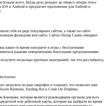
 больше всего. Когда дело доходит до общего обзора этого
х iOS и Android и предлагает приложение для Android и
.
али себя на ряде популярных сайтов, а также на сайте
 основным функциям веб-сайта. Сайты Olymp Casino обещают
 вы какое-то время поиграете в игры с бесплатными
ользоваться нашими невероятными бонусными предложениями.
получите несколько крупных выигрышей, так что расслабьтесь,
есплатно.
о загрузить на ваш смартфон и планшет, что позволит вам
 Sweet Harmony, Sizzling Hot и Come On Dolphins.
м Канаваке, которая является руководящим органом для всех
 кредитной или дебетовой карты, которые вы выбрали во время
предоставить вам самые популярные игровые автоматы на