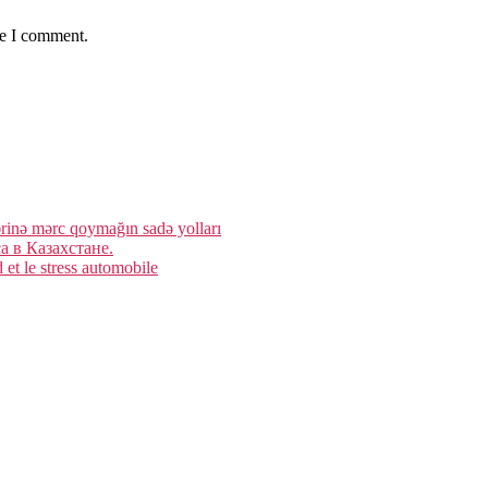
me I comment.
rinə mərc qoymağın sadə yolları
 в Казахстане.
et le stress automobile