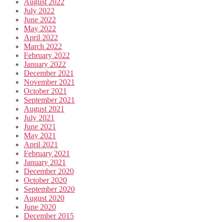
August 2022
July 2022
June 2022
May 2022
April 2022
March 2022
February 2022
January 2022
December 2021
November 2021
October 2021
September 2021
August 2021
July 2021
June 2021
May 2021
April 2021
February 2021
January 2021
December 2020
October 2020
September 2020
August 2020
June 2020
December 2015