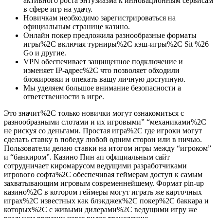
активного роста энтузиазма к инновационным сервисам
в сфере игр на удачу.
Новичкам необходимо зарегистрироваться на
официальным странице казино.
Онлайн покер предложила разнообразные форматы
игры%2C включая турниры%2C кэш-игры%2C Sit %26
Go и другие.
VPN обеспечивает защищенное подключение и
изменяет IP-адрес%2C что позволяет обходили
блокировки и опекать вашу личную доступную.
Мы уделяем большое внимание безопасности а
ответственности в игре.
Это значит%2C только новички могут ознакомиться с
разнообразными слотами и их игровыми” “механиками%2C
не рискуя со деньгами. Простая игра%2C где игроки могут
сделать ставку в победу любой одним сторон или в ничью.
Пользователи делаю ставки на итогом игры между “игроком”
и “банкиром”. Казино Пин ап официальным сайт
сотрудничает киромарусом ведущими разработчиками
игрового софта%2C обеспечивая геймерам доступ к самым
захватывающим игровым современнейшему. Формат pin-up
казино%2C в котором геймеры могут играть же карточных
играх%2C известных как блэкджек%2C покер%2C баккара и
которых%2C с живыми дилерами%2C ведущими игру же