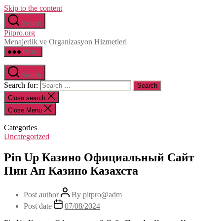
Skip to the content
Search
Pitpro.org
Menajerlik ve Organizasyon Hizmetleri
Menu
Search
Search for:
Close search
Close Menu
Categories
Uncategorized
Pin Up Казино Официальный Сайт
Пин Ап Казино Казахста
Post author
By
pitpro@adm
Post date
07/08/2024