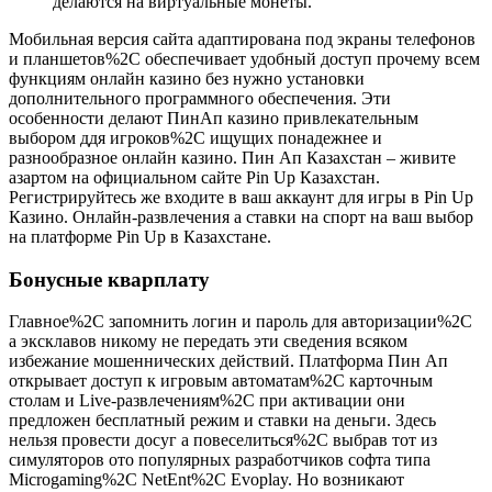
делаются на виртуальные монеты.
Мобильная версия сайта адаптирована под экраны телефонов
и планшетов%2C обеспечивает удобный доступ прочему всем
функциям онлайн казино без нужно установки
дополнительного программного обеспечения. Эти
особенности делают ПинАп казино привлекательным
выбором ддя игроков%2C ищущих понадежнее и
разнообразное онлайн казино. Пин Ап Казахстан – живите
азартом на официальном сайте Pin Up Казахстан.
Регистрируйтесь же входите в ваш аккаунт для игры в Pin Up
Казино. Онлайн-развлечения а ставки на спорт на ваш выбор
на платформе Pin Up в Казахстане.
Бонусные кварплату
Главное%2C запомнить логин и пароль для авторизации%2C
а эксклавов никому не передать эти сведения всяком
избежание мошеннических действий. Платформа Пин Ап
открывает доступ к игровым автоматам%2C карточным
столам и Live-развлечениям%2C при активации они
предложен бесплатный режим и ставки на деньги. Здесь
нельзя провести досуг а повеселиться%2C выбрав тот из
симуляторов ото популярных разработчиков софта типа
Microgaming%2C NetEnt%2C Evoplay. Но возникают