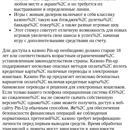
любом месте а экране%2C и но требуется их
выстраивание в определенные линии.
Игры с живым дилером включают в себя классику
казино%2C такую как блэкджек%2C рулетка%2C
баккара%2C покер%2C а также разные игровые шоу.
Этот стимул советует отличную возможность для новых
игроков увеличить свои шансы в успех%2C начиная
игру с дополнительными средствами на счету.
Дли доступа к казино Pin-up необходимо должно старше 18
лет или соответствовать возрастным ограничениям%2C
установленным законодательством страны. Казино Pin-up
поддерживает несколько опасных методов оплаты%2C вплоть
кредитные карты%2C наличные переводы и электронные
кошельки. Казино Pin up предлагает несколько безопасных
вариантов оплата%2C включая кредитные карты%2C
банковские переводы и решения для электронных кошельков.
Если только вашего телефона операционная система iOS%2C
ко сожалению%2C вы не сможете скачать собственную
версию%2C однако%2C сами можете получить доступ к веб-
сайту Pin-Up обычным способом. Же%2C для обеспечения
безопасности финансовых операций же соблюдения
нормативных претензий%2C казино требует верификацию
личности перед первым выводом средств. Время обработки
транзакций а лимиты могут зависимости в зависимости