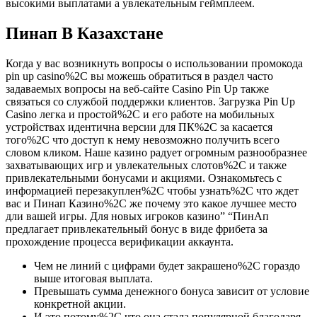
высокими выплатами а увлекательным геймплеем.
Пинап В Казахстане
Когда у вас возникнуть вопросы о использовании промокода
pin up casino%2C вы можешь обратиться в раздел часто
задаваемых вопросы на веб-сайте Casino Pin Up также
связаться со службой поддержки клиентов. Загрузка Pin Up
Casino легка и простой%2C и его работе на мобильных
устройствах идентична версии для ПК%2C за касается
того%2C что доступ к нему невозможно получить всего
словом кликом. Наше казино радует огромным разнообразнее
захватывающих игр и увлекательных слотов%2C и также
привлекательными бонусами и акциями. Ознакомьтесь с
информацией перезакуплен%2C чтобы узнать%2C что ждет
вас и Пинап Казино%2C же почему это какое лучшее место
дли вашей игры. Для новых игроков казино” “ПинАп
предлагает привлекательный бонус в виде фрибета за
прохождение процесса верификации аккаунта.
Чем не линий с цифрами будет закрашено%2C гораздо
выше итоговая выплата.
Превышать сумма денежного бонуса зависит от условие
конкретной акции.
И это потому%2C что она стала популярной благодаря