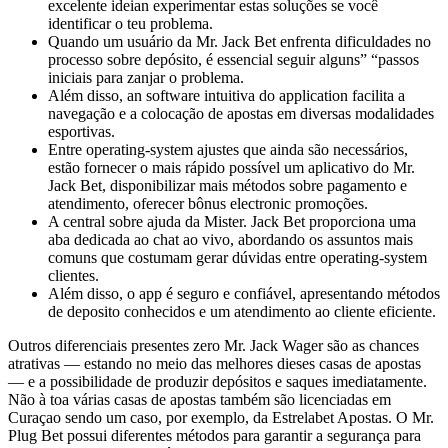
excelente ideian experimentar estas soluções se você
identificar o teu problema.
Quando um usuário da Mr. Jack Bet enfrenta dificuldades no
processo sobre depósito, é essencial seguir alguns” “passos
iniciais para zanjar o problema.
Além disso, an software intuitiva do application facilita a
navegação e a colocação de apostas em diversas modalidades
esportivas.
Entre operating-system ajustes que ainda são necessários,
estão fornecer o mais rápido possível um aplicativo do Mr.
Jack Bet, disponibilizar mais métodos sobre pagamento e
atendimento, oferecer bônus electronic promoções.
A central sobre ajuda da Mister. Jack Bet proporciona uma
aba dedicada ao chat ao vivo, abordando os assuntos mais
comuns que costumam gerar dúvidas entre operating-system
clientes.
Além disso, o app é seguro e confiável, apresentando métodos
de deposito conhecidos e um atendimento ao cliente eficiente.
Outros diferenciais presentes zero Mr. Jack Wager são as chances
atrativas — estando no meio das melhores dieses casas de apostas
— e a possibilidade de produzir depósitos e saques imediatamente.
Não à toa várias casas de apostas também são licenciadas em
Curaçao sendo um caso, por exemplo, da Estrelabet Apostas. O Mr.
Plug Bet possui diferentes métodos para garantir a segurança para