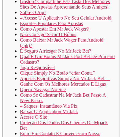
Gostou? Compartilhe Esta Lista Dos Melhores
Sites De Apostas Apresentando Seus Amigos!
Sobre O App
– Acesse U Aplicativo No Seu Celular Android
Esportes Populares Para Apostas
Como Apostar Em Mr Jack Wager?
Não Consigo Sacar U Bônus
Como Baixar Mr Jack Wager Para Android
(apk)?
É Seguro Arriesgar No Mr Jack Bet?
Qual É Um Bônus Mr Jack Port Bet De Primeiro
Cadastro?
Jogo Responsável
Clique Simply No Botão “criar Conta”
Apostas Esportivas Simply No Mr Jack Bet —
Ganhe Com Os Melhores Mercados E Ligas
Quero Navegar No Site
Como Se Cadastrar Na Mr Jack Bet Passo A
New Passo:
– Saques Instantâneo Via Pix
Baixar O Application Mr Jack
Acesse O Site
Proteção Dos Dados Dos Clientes Da Mrjack
Bet
Entre Em Contato E Conversecom Nosso