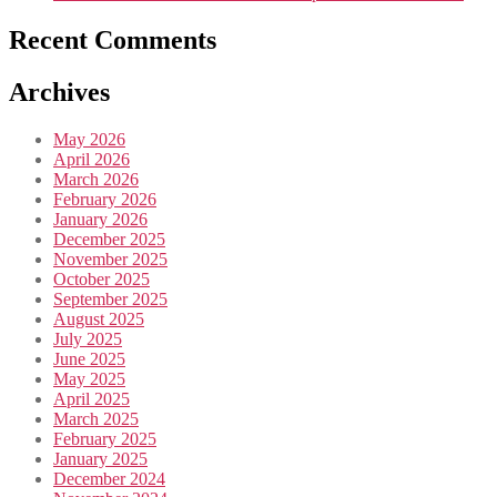
Recent Comments
Archives
May 2026
April 2026
March 2026
February 2026
January 2026
December 2025
November 2025
October 2025
September 2025
August 2025
July 2025
June 2025
May 2025
April 2025
March 2025
February 2025
January 2025
December 2024