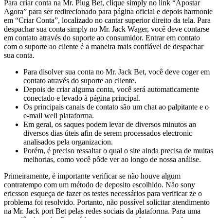
Para criar conta na Mr. Plug Bet, clique simply no link “Apostar
Agora” para ser redirecionado para página oficial e depois harmonie
em “Criar Conta”, localizado no cantar superior direito da tela. Para
despachar sua conta simply no Mr. Jack Wager, você deve contarse
em contato através do suporte ao consumidor. Entrar em contato
com o suporte ao cliente é a maneira mais confiável de despachar
sua conta.
Para disolver sua conta no Mr. Jack Bet, você deve coger em
contato através do suporte ao cliente.
Depois de criar alguma conta, você será automaticamente
conectado e levado à página principal.
Os principais canais de contato são um chat ao palpitante e o
e-mail weil plataforma.
Em geral, os saques podem levar de diversos minutos an
diversos dias úteis afin de serem processados electronic
analisados pela organizacion.
Porém, é preciso ressaltar o qual o site ainda precisa de muitas
melhorias, como você pôde ver ao longo de nossa análise.
Primeiramente, é importante verificar se não houve algum
contratempo com um método de deposito escolhido. Não sony
ericsson esqueça de fazer os testes necessários para verificar ze o
problema foi resolvido. Portanto, não possível solicitar atendimento
na Mr. Jack port Bet pelas redes sociais da plataforma. Para uma