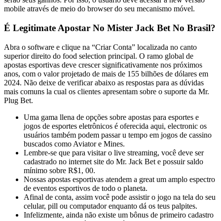
mobile através de meio do browser do seu mecanismo móvel.
É Legitimate Apostar No Mister Jack Bet No Brasil?
Abra o software e clique na “Criar Conta” localizada no canto
superior direito do food selection principal. O ramo global de
apostas esportivas deve crescer significativamente nos próximos
anos, com o valor projetado de mais de 155 bilhões de dólares em
2024. Não deixe de verificar abaixo as respostas para as dúvidas
mais comuns la cual os clientes apresentam sobre o suporte da Mr.
Plug Bet.
Uma gama llena de opções sobre apostas para esportes e
jogos de esportes eletrônicos é oferecida aqui, electronic os
usuários também podem passar u tempo em jogos de cassino
buscados como Aviator e Mines.
Lembre-se que para visitar o live streaming, você deve ser
cadastrado no internet site do Mr. Jack Bet e possuir saldo
mínimo sobre R$1, 00.
Nossas apostas esportivas atendem a great um amplo espectro
de eventos esportivos de todo o planeta.
Afinal de conta, assim você pode assistir o jogo na tela do seu
celular, pill ou computador enquanto dá os teus palpites.
Infelizmente, ainda não existe um bônus de primeiro cadastro