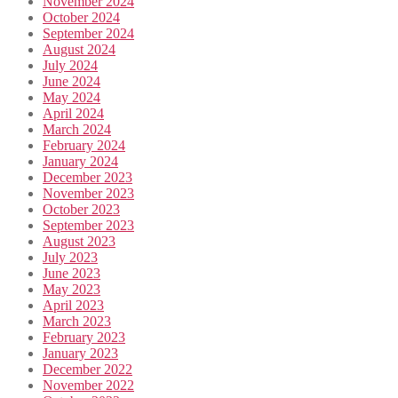
November 2024
October 2024
September 2024
August 2024
July 2024
June 2024
May 2024
April 2024
March 2024
February 2024
January 2024
December 2023
November 2023
October 2023
September 2023
August 2023
July 2023
June 2023
May 2023
April 2023
March 2023
February 2023
January 2023
December 2022
November 2022