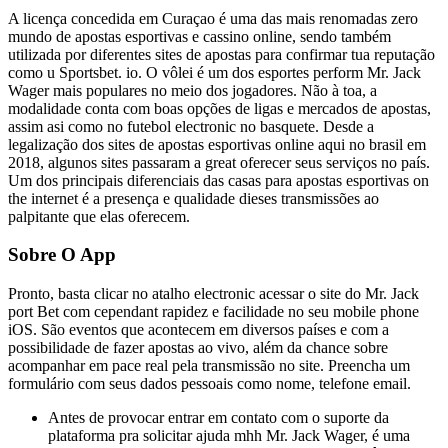
A licença concedida em Curaçao é uma das mais renomadas zero
mundo de apostas esportivas e cassino online, sendo também
utilizada por diferentes sites de apostas para confirmar tua reputação
como u Sportsbet. io. O vôlei é um dos esportes perform Mr. Jack
Wager mais populares no meio dos jogadores. Não à toa, a
modalidade conta com boas opções de ligas e mercados de apostas,
assim asi como no futebol electronic no basquete. Desde a
legalização dos sites de apostas esportivas online aqui no brasil em
2018, algunos sites passaram a great oferecer seus serviços no país.
Um dos principais diferenciais das casas para apostas esportivas on
the internet é a presença e qualidade dieses transmissões ao
palpitante que elas oferecem.
Sobre O App
Pronto, basta clicar no atalho electronic acessar o site do Mr. Jack
port Bet com cependant rapidez e facilidade no seu mobile phone
iOS. São eventos que acontecem em diversos países e com a
possibilidade de fazer apostas ao vivo, além da chance sobre
acompanhar em pace real pela transmissão no site. Preencha um
formulário com seus dados pessoais como nome, telefone email.
Antes de provocar entrar em contato com o suporte da
plataforma pra solicitar ajuda mhh Mr. Jack Wager, é uma