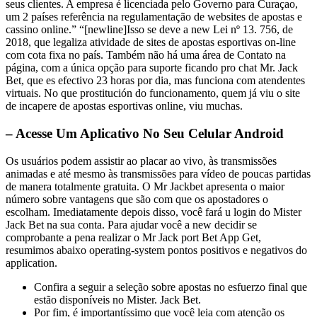
seus clientes. A empresa é licenciada pelo Governo para Curaçao,
um 2 países referência na regulamentação de websites de apostas e
cassino online.” “[newline]Isso se deve a new Lei nº 13. 756, de
2018, que legaliza atividade de sites de apostas esportivas on-line
com cota fixa no país. Também não há uma área de Contato na
página, com a única opção para suporte ficando pro chat Mr. Jack
Bet, que es efectivo 23 horas por dia, mas funciona com atendentes
virtuais. No que prostitución do funcionamento, quem já viu o site
de incapere de apostas esportivas online, viu muchas.
– Acesse Um Aplicativo No Seu Celular Android
Os usuários podem assistir ao placar ao vivo, às transmissões
animadas e até mesmo às transmissões para vídeo de poucas partidas
de manera totalmente gratuita. O Mr Jackbet apresenta o maior
número sobre vantagens que são com que os apostadores o
escolham. Imediatamente depois disso, você fará u login do Mister
Jack Bet na sua conta. Para ajudar você a new decidir se
comprobante a pena realizar o Mr Jack port Bet App Get,
resumimos abaixo operating-system pontos positivos e negativos do
application.
Confira a seguir a seleção sobre apostas no esfuerzo final que
estão disponíveis no Mister. Jack Bet.
Por fim, é importantíssimo que você leia com atenção os