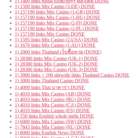
1) 1400 links russia блэкспрут магазин DONE
1) 1500 links Mix Casino (3-DE) DONE
1) 157190 links Mix Casino (1-GR) DONE
1) 157190 links Mix Casino (1-HU) DONE
1) 157190 links Mix Casino (2-FI) DONE
1) 157190 links Mix Casino (2-PL) DONE
1) 157190 links Mix Casino DONE
1) 1595 links Mix Casino (2-USA) DONE
1) 1670 links Mix Casino (1-AU) DONE
1) 2000 links Thailand เว็บซื้อหวย (DONE)
1) 28380 links Mix Casino (UK-1) DONE
1) 28380 links Mix Casino (UK-2) DONE
1) 28380 links Mix Casino (UK-3) DONE
1) 3000 links + 100 sitewide links Thailand Casino DONE
1) 3000 links Thailand Casino DONE
1) 4000 links Thai บาคาร่า DONE
1) 4010 links Mix Casino (AR) DONE
1) 4010 links Mix Casino (BG) DONE
1) 4010 links Mix Casino (CA) DONE
1) 4010 links Mix Casino (ES) DONE
1) 550 links English whole melts DONE
1) 6000 links Mix Casino (SW) DONE
1) 7843 links Mix Casino (NL) DONE
1) 8000 links English News DONE