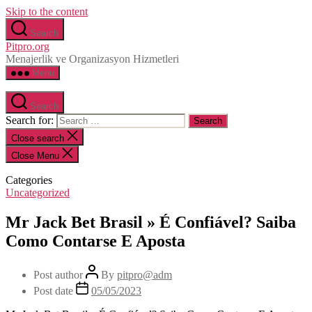
Skip to the content
Search
Pitpro.org
Menajerlik ve Organizasyon Hizmetleri
Menu
Search
Search for:
Close search
Close Menu
Categories
Uncategorized
Mr Jack Bet Brasil » É Confiável? Saiba
Como Contarse E Aposta
Post author
By
pitpro@adm
Post date
05/05/2023