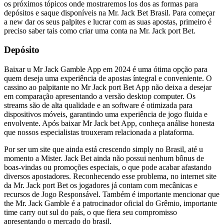
os próximos tópicos onde mostraremos los dos as formas para
depósitos e saque disponíveis na Mr. Jack Bet Brasil. Para começar
a new dar os seus palpites e lucrar com as suas apostas, primeiro é
preciso saber tais como criar uma conta na Mr. Jack port Bet.
Depósito
Baixar u Mr Jack Gamble App em 2024 é uma ótima opção para
quem deseja uma experiência de apostas íntegral e conveniente. O
cassino ao palpitante no Mr Jack port Bet App não deixa a desejar
em comparação apresentando a versão desktop computer. Os
streams são de alta qualidade e an software é otimizada para
dispositivos móveis, garantindo uma experiência de jogo fluida e
envolvente. Após baixar Mr Jack bet App, conheça análise honesta
que nossos especialistas trouxeram relacionada a plataforma.
Por ser um site que ainda está crescendo simply no Brasil, até u
momento a Mister. Jack Bet ainda não possui nenhum bônus de
boas-vindas ou promoções especiais, o que pode acabar afastando
diversos apostadores. Reconhecendo esse problema, no internet site
da Mr. Jack port Bet os jogadores já contam com mecânicas e
recursos de Jogo Responsável. Também é importante mencionar que
the Mr. Jack Gamble é a patrocinador oficial do Grêmio, importante
time carry out sul do país, o que fiera seu compromisso
apresentando o mercado do brasil.