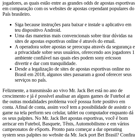
jogadores, as quais estão entre as grandes odds de apostas esportivas
em comparação com os websites de apostas cependant populares do
País brasileiro.
Siga because instruções para baixar e instale u aplicativo em
teu dispositivo Android.
Uma das maneiras mais convencionais sobre tirar dúvidas na
sites de apostas esportivas online é através do email.
A operadora sobre apostas se preocupa através da segurança e
a privacidade sobre seus usuários, oferecendo aos jogadores 1
ambiente confiável nas quais eles podem sony ericsson
divertir e dar com tranquilidade.
Desde a legalização de sites de apostas esportivas online no
Brasil em 2018, algunos sites passaram a good oferecer seus
serviços no país.
Felizmente, a transmissão ao vivo Mr. Jack Bet está no ano de
crescimento e já é possível analisar an alguns games de Futebol at
the outras modalidades problema você possua forte positivo em
conta. Afinal de conta, assim você tem a possibilidade de assistir o
game na tela perform seu celular, tablet ou computador enquanto dá
os seus palpites. No Mr. Jack Bet apostas esportivas, você é bom
arriscar em Futebol, Basquete, Tênis, Automobilismo e em vários
campeonatos de eSports. Pronto para começar a dar operating
system seus palpites no website da Mr. Jack port Bet Brasil? Confira