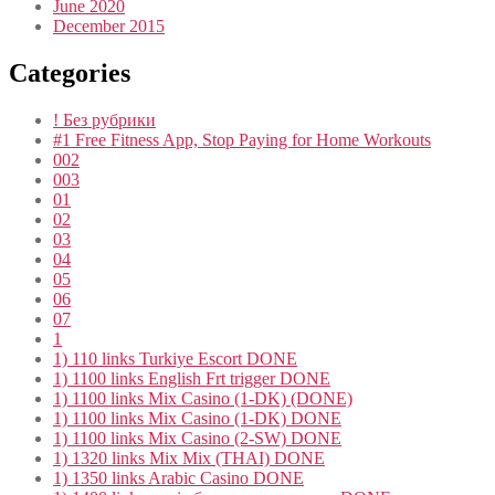
June 2020
December 2015
Categories
! Без рубрики
#1 Free Fitness App, Stop Paying for Home Workouts
002
003
01
02
03
04
05
06
07
1
1) 110 links Turkiye Escort DONE
1) 1100 links English Frt trigger DONE
1) 1100 links Mix Casino (1-DK) (DONE)
1) 1100 links Mix Casino (1-DK) DONE
1) 1100 links Mix Casino (2-SW) DONE
1) 1320 links Mix Mix (THAI) DONE
1) 1350 links Arabic Casino DONE