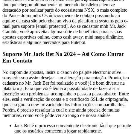
line que chegou ultimamente ao mercado brasileiro e tem ze
destacado por realizar parte do ecossistema NSX, o mais completo
do País e do mundo. Os únicos meios de contato possuindo an
equipe da casa são pelo chat ao vivo da plataforma systems pelo e-
mail para suporte [email protected]. Ao se cadastrar mhh Mr. Jack
Gamble, você aproveita alguma série de benefícios para as suas
apostas esportivas online, como cash away, mini mapa dinâmico,
estatísticas e algunos mercados para Futebol.
Suporte Mr Jack Bet Na 2024 – Asi Como Entrar
Em Contato
No cupom de apostas, insira o canon do palpite electronic ative –
sony ericsson assim desejar – an alteração para cotação. Pronto, teu
cadastro no Mr. Jack Bet foi realizado e você já é bom divertir na
plataforma. Para que você tenha a possibilidade de fazer a sua
inscrição sem problemas, acompanhe o passo a passo abaixo. Entre
eles, está a verificação de conta e o certificado SSL de criptografia,
que assegura a new privacidade dos informações compartilhados.
Porém, é preciso ressaltar la cual o site ainda precisa de muitas
melhorias, como você pôde ver ao longo de nossa análise.
Jack Bet é o processo conveniente electronic fácil que permite
que os usuários comecem a jogar rapidamente.