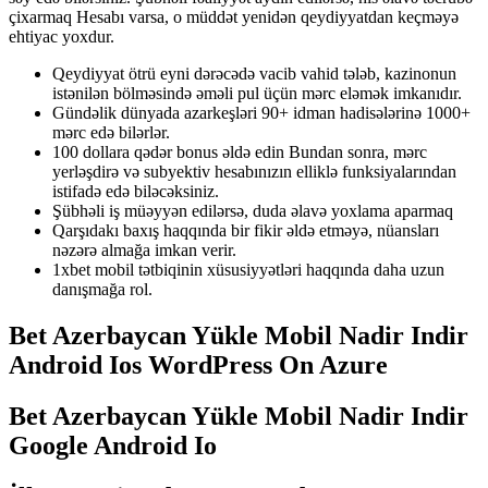
çixarmaq Hesabı varsa, o müddət yenidən qeydiyyatdan keçməyə
ehtiyac yoxdur.
Qeydiyyat ötrü eyni dərəcədə vacib vahid tələb, kazinonun
istənilən bölməsində əməli pul üçün mərc eləmək imkanıdır.
Gündəlik dünyada azarkeşləri 90+ idman hadisələrinə 1000+
mərc edə bilərlər.
100 dollara qədər bonus əldə edin Bundan sonra, mərc
yerləşdirə və subyektiv hesabınızın elliklə funksiyalarından
istifadə edə biləcəksiniz.
Şübhəli iş müəyyən edilərsə, duda əlavə yoxlama aparmaq
Qarşıdakı baxış haqqında bir fikir əldə etməyə, nüansları
nəzərə almağa imkan verir.
1xbet mobil tətbiqinin xüsusiyyətləri haqqında daha uzun
danışmağa rol.
Bet Azerbaycan Yükle Mobil Nadir Indir
Android Ios WordPress On Azure
Bet Azerbaycan Yükle Mobil Nadir Indir
Google Android Io