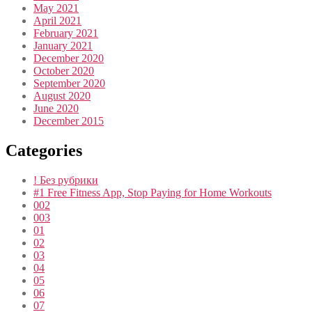
May 2021
April 2021
February 2021
January 2021
December 2020
October 2020
September 2020
August 2020
June 2020
December 2015
Categories
! Без рубрики
#1 Free Fitness App, Stop Paying for Home Workouts
002
003
01
02
03
04
05
06
07