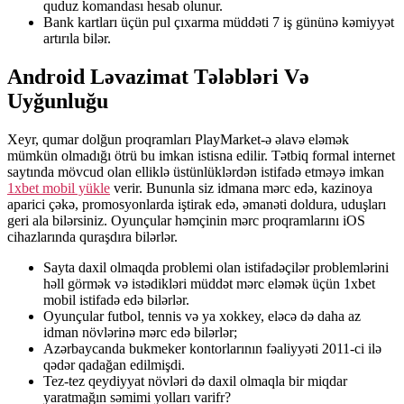
quduz komandası hesab olunur.
Bank kartları üçün pul çıxarma müddəti 7 iş gününə kəmiyyət
artırıla bilər.
Android Ləvazimat Tələbləri Və
Uyğunluğu
Xeyr, qumar dolğun proqramları PlayMarket-ə əlavə eləmək
mümkün olmadığı ötrü bu imkan istisna edilir. Tətbiq formal internet
saytında mövcud olan elliklə üstünlüklərdən istifadə etməyə imkan
1xbet mobil yükle
verir. Bununla siz idmana mərc edə, kazinoya
aparici çəkə, promosyonlarda iştirak edə, əmanəti doldura, uduşları
geri ala bilərsiniz. Oyunçular həmçinin mərc proqramlarını iOS
cihazlarında quraşdıra bilərlər.
Sayta daxil olmaqda problemi olan istifadəçilər problemlərini
həll görmək və istədikləri müddət mərc eləmək üçün 1xbet
mobil istifadə edə bilərlər.
Oyunçular futbol, ​​tennis və ya xokkey, eləcə də daha az
idman növlərinə mərc edə bilərlər;
Azərbaycanda bukmeker kontorlarının fəaliyyəti 2011-ci ilə
qədər qadağan edilmişdi.
Tez-tez qeydiyyat növləri də daxil olmaqla bir miqdar
yaratmağın səmimi yolları varifr?