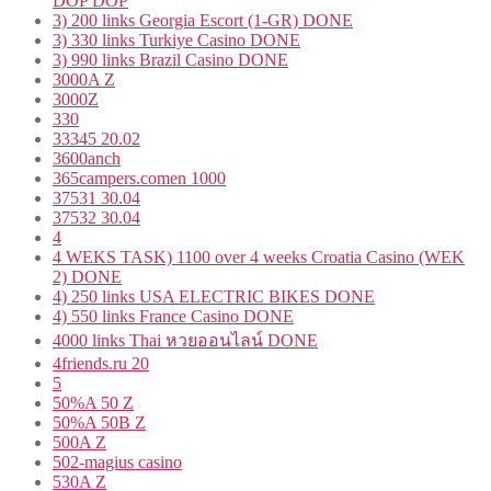
DOP DOP
3) 200 links Georgia Escort (1-GR) DONE
3) 330 links Turkiye Casino DONE
3) 990 links Brazil Casino DONE
3000A Z
3000Z
330
33345 20.02
3600anch
365campers.comen 1000
37531 30.04
37532 30.04
4
4 WEKS TASK) 1100 over 4 weeks Croatia Casino (WEK
2) DONE
4) 250 links USA ELECTRIC BIKES DONE
4) 550 links France Casino DONE
4000 links Thai หวยออนไลน์ DONE
4friends.ru 20
5
50%A 50 Z
50%A 50B Z
500A Z
502-magius casino
530A Z