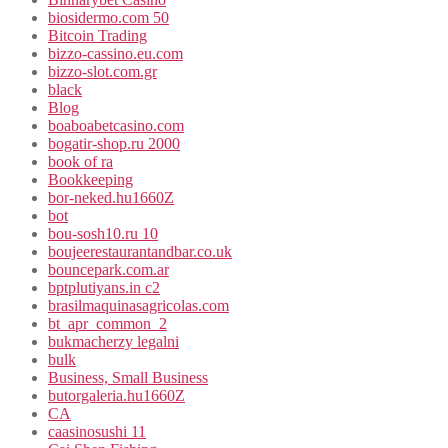
biosidermo.com 50
Bitcoin Trading
bizzo-cassino.eu.com
bizzo-slot.com.gr
black
Blog
boaboabetcasino.com
bogatir-shop.ru 2000
book of ra
Bookkeeping
bor-neked.hu1660Z
bot
bou-sosh10.ru 10
boujeerestaurantandbar.co.uk
bouncepark.com.ar
bptplutiyans.in c2
brasilmaquinasagricolas.com
bt_apr_common_2
bukmacherzy legalni
bulk
Business, Small Business
butorgaleria.hu1660Z
CA
caasinosushi 11