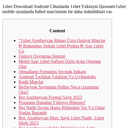
1xbet Download Android Cihazlarda 1xbet Yükləyin Цахимtv
1xbet
mobile oyunlarda futbol mərclərinin bir daha üstünlükləri var.
Content
“1xbet Azerbaycan İdman Üzrə Onlayn Mərclər
ᐉ Bukmeker Şirkəti 1xbet Proloq ᐉ Aze 1xbet
Co
Onlayn Qaytarma Sistemi
Mobil App 1xbet Sərbəst Özün üçün Qurmaq
Olar
Əmsalların Formatını Seçmək Imkanı
Android Təchizat Tələbləri Və Uyğunluğu
Bədii Mərclər
BetSeyrək Saytından Pulları Necə çıxartmaq
Olar?
Bet Azerbaycan Formal Saytı 2023
Proqramı Haradan Yükləyə Bilərəm?
Bet Nadir Saytın Hansı Bölmələri Var Və Onlar
Nədən Ibarətdir
Bet: Azərbaycan Mərc Saytı 1xbet Nadir, 1xbet
Mobi 2023