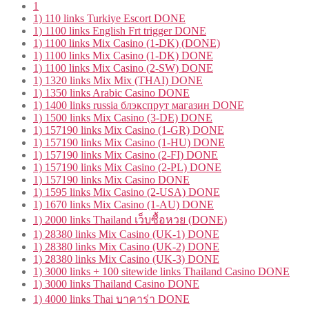
1
1) 110 links Turkiye Escort DONE
1) 1100 links English Frt trigger DONE
1) 1100 links Mix Casino (1-DK) (DONE)
1) 1100 links Mix Casino (1-DK) DONE
1) 1100 links Mix Casino (2-SW) DONE
1) 1320 links Mix Mix (THAI) DONE
1) 1350 links Arabic Casino DONE
1) 1400 links russia блэкспрут магазин DONE
1) 1500 links Mix Casino (3-DE) DONE
1) 157190 links Mix Casino (1-GR) DONE
1) 157190 links Mix Casino (1-HU) DONE
1) 157190 links Mix Casino (2-FI) DONE
1) 157190 links Mix Casino (2-PL) DONE
1) 157190 links Mix Casino DONE
1) 1595 links Mix Casino (2-USA) DONE
1) 1670 links Mix Casino (1-AU) DONE
1) 2000 links Thailand เว็บซื้อหวย (DONE)
1) 28380 links Mix Casino (UK-1) DONE
1) 28380 links Mix Casino (UK-2) DONE
1) 28380 links Mix Casino (UK-3) DONE
1) 3000 links + 100 sitewide links Thailand Casino DONE
1) 3000 links Thailand Casino DONE
1) 4000 links Thai บาคาร่า DONE