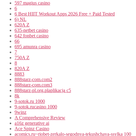
597 magius casino
6
6 Best HIIT Workout Apps 2026 Free + Paid Tested
6) NL
620A Z
635-netbet casino
642 fonbet casino
66
695 amunra casino
7
750A Z
8
820A Z
8883
888starz-com.com2
888starz-com.com3
888starz-pl.org.plaplikacja c5
8k
9-sotok.ru 1000
9-sotok.rucasino 1000
9winz
A Comprehensive Review
a16z generative ai
Ace Spinz Casino
acomics.ru~riobet-zerkalo-segodnya-tekushchaya-ssylka 100