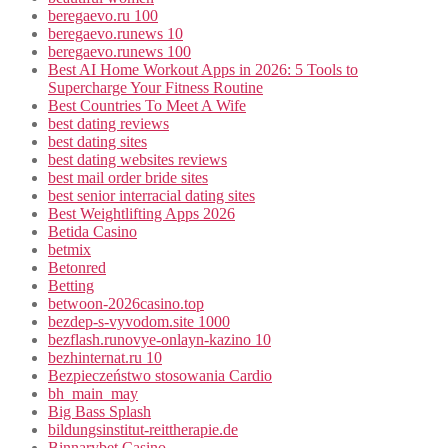
beregaevo.ru 100
beregaevo.runews 10
beregaevo.runews 100
Best AI Home Workout Apps in 2026: 5 Tools to
Supercharge Your Fitness Routine
Best Countries To Meet A Wife
best dating reviews
best dating sites
best dating websites reviews
best mail order bride sites
best senior interracial dating sites
Best Weightlifting Apps 2026
Betida Casino
betmix
Betonred
Betting
betwoon-2026casino.top
bezdep-s-vyvodom.site 1000
bezflash.runovye-onlayn-kazino 10
bezhinternat.ru 10
Bezpieczeństwo stosowania Cardio
bh_main_may
Big Bass Splash
bildungsinstitut-reittherapie.de
Binnarybet Casino