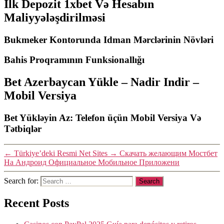
İlk Depozit 1xbet Və Hesabın
Maliyyələşdirilməsi
Bukmeker Kontorunda Idman Mərclərinin Növləri
Bahis Proqramının Funksionallığı
Bet Azerbaycan Yükle – Nadir Indir –
Mobil Versiya
Bet Yükləyin Az: Telefon üçün Mobil Versiya Və
Tətbiqlər
←
Türkiye’deki Resmi Net Sites
→
Скачать желающим Мостбет
На Андроид Официальное Мобильное Приложени
Search for:
Recent Posts