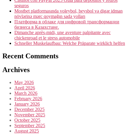
Casinos con PayPal 2025 Guía para depósitos y retiros
seguros
Mostbet platformasında voleybol, beysbol və digər idman
növlərinə mərc qoymağın sadə yolları
Платформа в облаке для цифровой трансформации
бизнеса в Казахстане.
Dimanche après-midi, une aventure palpitante avec
chickenroad et le stress automobile
Schneller Muskelaufbau: Welche Präparate wirklich helfen
Recent Comments
Archives
May 2026
April 2026
March 2026
February 2026
January 2026
December 2025
November 2025
October 2025
September 2025
August 2025