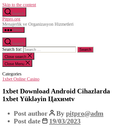
Skip to the content
Search
Pitpro.org
Menajerlik ve Organizasyon Hizmetleri
Menu
Search
Search for:
Close search
Close Menu
Categories
1xbet Online Casino
1xbet Download Android Cihazlarda
1xbet Yükləyin Цахимtv
Post author
By
pitpro@adm
Post date
19/03/2023