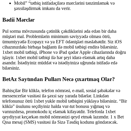
Mobil” “tətbiq istifadəçilərə mərclərini tənzimləmək və
şəxsiləşdirmək imkanı da verir.
Bədii Mərclər
Pul sorma mövzusunda çətinlik çəkdiklərini əda edən bir daha
müştəri mal. Problemlərin minimum səviyyədə olması ötrü,
ümumiyyətlə Ecopayz və ya EFT ödənişləri məsləhətdir. Siz iOS
cihazınızdakı birbaşa bağlantı ilə mobil tətbiqi endirə bilərsiniz.
1xbet mobil tətbiqi, iPhone və iPad qədər Apple cihazlarında doğru
işləyir. 1xbet mobil tətbiqi ilə hər şeyi idarə eləmək artıq daha
asandır. İstədiyiniz müddət və istədiyinizə uğrunda istifadə edə
bilərsiniz.
BetAz Saytından Pulları Necə çıxartmaq Olar?
Bahisçilər Bir kliklə, telefon nömrəsi, e-mail, sosial şəbəkələr və
messencerlər vasitəsi ilə şəxsi say yarada bilərlər. Linkdən
telefonunuz ötrü 1xbet yukle mobil tətbiqini yükləyə bilərsiniz. “Bir
kliklə” üsulunu seçdiyiniz halda vur-tut bonusu yığmaq və
varınızdırsa, promokodu iç eləmək kifayətdir. Telefonla 1xbet
qeydiyyat keçərkən mobil nömrənizi qeyd etmək lazımdır. 1 x Bet
Qısa mesaj (SMS) vasitəsi ilə Sizə Təsdiq kodunu göndərəcək.