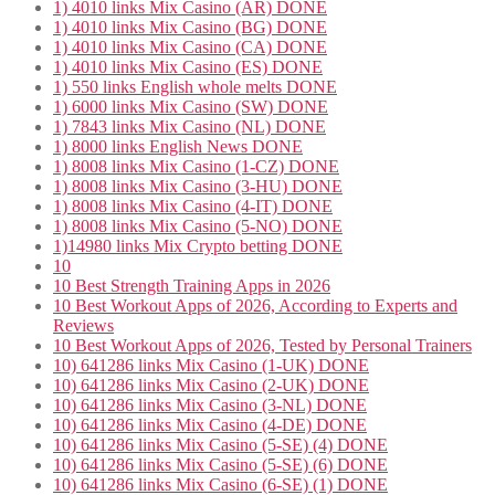
1) 4010 links Mix Casino (AR) DONE
1) 4010 links Mix Casino (BG) DONE
1) 4010 links Mix Casino (CA) DONE
1) 4010 links Mix Casino (ES) DONE
1) 550 links English whole melts DONE
1) 6000 links Mix Casino (SW) DONE
1) 7843 links Mix Casino (NL) DONE
1) 8000 links English News DONE
1) 8008 links Mix Casino (1-CZ) DONE
1) 8008 links Mix Casino (3-HU) DONE
1) 8008 links Mix Casino (4-IT) DONE
1) 8008 links Mix Casino (5-NO) DONE
1)14980 links Mix Crypto betting DONE
10
10 Best Strength Training Apps in 2026
10 Best Workout Apps of 2026, According to Experts and
Reviews
10 Best Workout Apps of 2026, Tested by Personal Trainers
10) 641286 links Mix Casino (1-UK) DONE
10) 641286 links Mix Casino (2-UK) DONE
10) 641286 links Mix Casino (3-NL) DONE
10) 641286 links Mix Casino (4-DE) DONE
10) 641286 links Mix Casino (5-SE) (4) DONE
10) 641286 links Mix Casino (5-SE) (6) DONE
10) 641286 links Mix Casino (6-SE) (1) DONE