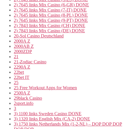
2) 7645 links Mix Casino (6-GR) DONE
2) 7645 links Mix Casino (7-IT) DONE
2) 7645 links Mix Casino (8-PL) DONE
2) 7645 links Mix Casino (9-PT) DONE
2) 7843 links Mix Casino (CH) DONE
2) 7843 links Mix Casino (DE) DONE
20-Sol Casino Deutschland
2000A Z
2000AB Z
2000ZDP
21
21-Zodiac Casino
2290A Z
22bet
22bet IT
25
25 Free Workout Apps for Women
2500A Z
29black Casino
2sport.info
3
3) 1100 links Sweden Casino DONE
3) 1320 links English Mix (CA-2) DONE
3) 1750 links Netherlands Mix (1-2-NL) – DOP DOP DOP