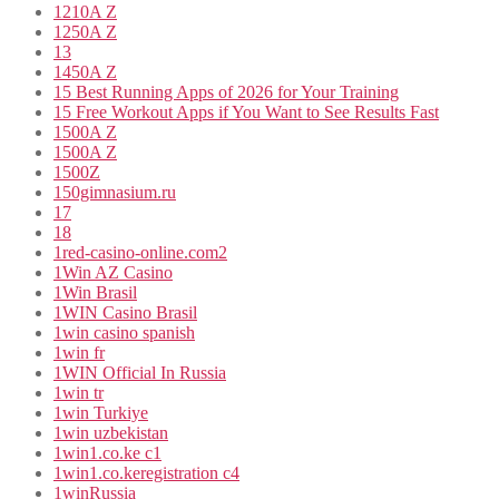
1210A Z
1250A Z
13
1450A Z
15 Best Running Apps of 2026 for Your Training
15 Free Workout Apps if You Want to See Results Fast
1500A Z
1500A Z
1500Z
150gimnasium.ru
17
18
1red-casino-online.com2
1Win AZ Casino
1Win Brasil
1WIN Casino Brasil
1win casino spanish
1win fr
1WIN Official In Russia
1win tr
1win Turkiye
1win uzbekistan
1win1.co.ke c1
1win1.co.keregistration c4
1winRussia