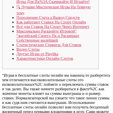
Игры Для Пк%3A Скачивайте И Играйте!
🔍 Лучшие Мистические Игры На Темную
тему
Пополнение Счета а Вывод Средств
Как работают Ставки На Спорт Онлайн
Всё дли Ставок На Спорт Через Интернет
Максимально Раскройте Игровой”
“житейский Своего Пк и Расширьте
Собственные малейшей
Статистические Сервисы Для Ставок
Видео Слоты
Другие Игры от Playtika
Характеристики Онлайн Слотов
“Играя в бесплатные слоты онлайн вы наконец-то разберетесь
чем отличаются высоковолатильные слоты ото
низковолатильных%2C поймете а переключать суммы ставок
и так далее. Вы также начнете разбираться в факте%2C как
значение монеты влияет на суммы выигрыша и и размер
ставки. Нормализаторской вы узнаете что такое линии суммы
и как судя ним считаются выигрыши. Использование
бесплатные слоты онлайн позволит вам получить бесценный
жизненный перед первыми вложениями в игру. Сами можете