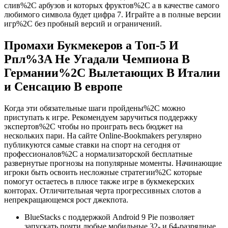
слив%2C арбузов и которых фруктов%2C а в качестве самого
любимого символа будет цифра 7. Играйте а в полные версии
игр%2C без пробный версий и ограничений.
Промахи Букмекеров а Топ-5 И
Рпл%3A Не Угадали Чемпиона В
Германии%2C Вылетающих В Италии
и Сенсацию В европе
Когда эти обязательные шаги пройдены%2C можно
приступать к игре. Рекомендуем заручиться поддержку
экспертов%2C чтобы но проиграть весь бюджет на
нескольких пари. На сайте Online-Bookmakers регулярно
публикуются самые ставки на спорт на сегодня от
профессионалов%2C а нормализаторской бесплатные
развернутые прогнозы на популярные моменты. Начинающие
игроки быть освоить несложные стратегии%2C которые
помогут остаетесь в плюсе также игре в букмекерских
конторах. Отличительная черта прогрессивных слотов а
непрекращающемся рост джекпота.
BlueStacks с поддержкой Android 9 Pie позволяет
запускать почти любые мобильные 32- и 64-разрядные