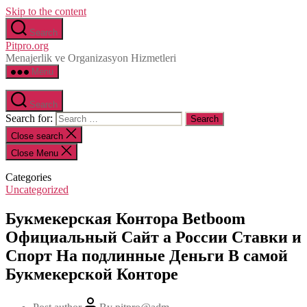
Skip to the content
Search
Pitpro.org
Menajerlik ve Organizasyon Hizmetleri
Menu
Search
Search for:
Close search
Close Menu
Categories
Uncategorized
Букмекерская Контора Betboom
Официальный Сайт а России Ставки и
Спорт На подлинные Деньги В самой
Букмекерской Конторе