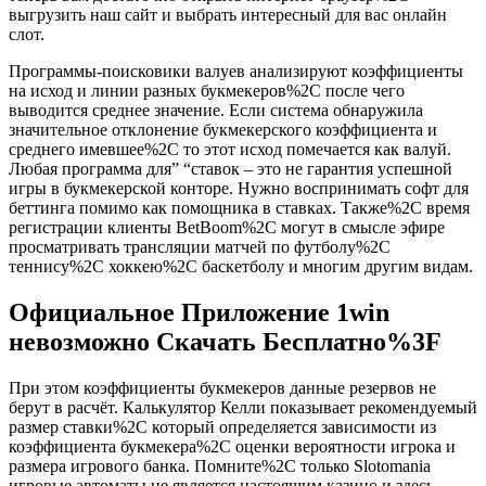
выгрузить наш сайт и выбрать интересный для вас онлайн
слот.
Программы-поисковики валуев анализируют коэффициенты
на исход и линии разных букмекеров%2C после чего
выводится среднее значение. Если система обнаружила
значительное отклонение букмекерского коэффициента и
среднего имевшее%2C то этот исход помечается как валуй.
Любая программа для” “ставок – это не гарантия успешной
игры в букмекерской конторе. Нужно воспринимать софт для
беттинга помимо как помощника в ставках. Также%2C время
регистрации клиенты BetBoom%2C могут в смысле эфире
просматривать трансляции матчей по футболу%2C
теннису%2C хоккею%2C баскетболу и многим другим видам.
Официальное Приложение 1win
невозможно Скачать Бесплатно%3F
При этом коэффициенты букмекеров данные резервов не
берут в расчёт. Калькулятор Келли показывает рекомендуемый
размер ставки%2C который определяется зависимости из
коэффициента букмекера%2C оценки вероятности игрока и
размера игрового банка. Помните%2C только Slotomania
игровые автоматы не является настоящим казино и здесь