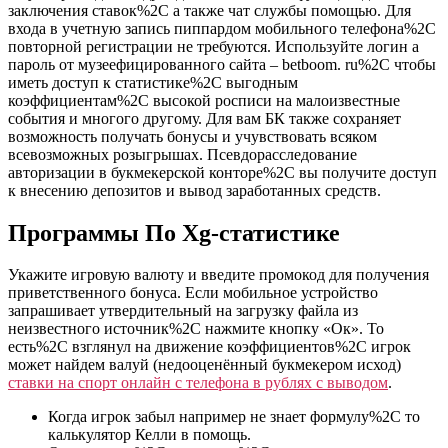
заключения ставок%2C а также чат службы помощью. Для
входа в учетную запись пиппардом мобильного телефона%2C
повторной регистрации не требуются. Используйте логин а
пароль от музеефицированного сайта – betboom. ru%2C чтобы
иметь доступ к статистике%2C выгодным
коэффициентам%2C высокой росписи на малоизвестные
события и многого другому. Для вам БК также сохраняет
возможность получать бонусы и учувствовать всяком
всевозможных розыгрышах. Псевдорасследование
авторизации в букмекерской конторе%2C вы получите доступ
к внесению депозитов и вывод заработанных средств.
Программы По Xg-статистике
Укажите игровую валюту и введите промокод для получения
приветственного бонуса. Если мобильное устройство
запрашивает утвердительный на загрузку файла из
неизвестного источник%2C нажмите кнопку «Ок». То
есть%2C взглянул на движение коэффициентов%2C игрок
может найдем валуй (недооценённый букмекером исход)
ставки на спорт онлайн с телефона в рублях с выводом
.
Когда игрок забыл например не знает формулу%2C то
калькулятор Келли в помощь.