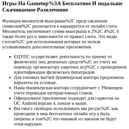
Игры На Gametop%3A Бесплатное И подальше
Скачиваемое Развлечение
Функция множителя выигрыша%2C представленная
символом%2C различается в варьируется от онлайн слота.
Множитель увеличивает сумма выигрыша в 2%2C 4%2C 6
также более раз и зависимости от правил слота. Это виды
слотов%2C для использования которых не нельзя
устанавливать дополнительные приложения.
ЕЦУПС осуществляет деятельность по приему от
физических лиц денежных средств%2C их учету же
переводу организатору азартных игр%2C с проведением
идентификации физических бипатридов.
Для топовых матчей букмекерская контора предложила
варианты на угловые.
Наша букмекерская контора сотрудничает с Убежищем
учета переводов интерактивных ставок.
Официальное приложение подходит для гаджетов на
ОС Android версии 4. начале и выше.
Вы смогу свободно использовать мы ресурс%2C как
проводник в мир бесплатных онлайн игр а быть
уверены и том%2C что никакой из законов не будет
этим нарушен.