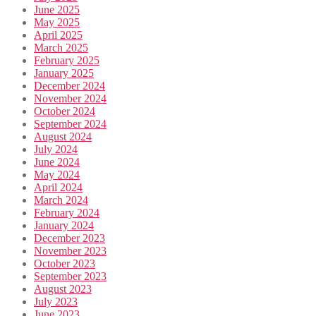
June 2025
May 2025
April 2025
March 2025
February 2025
January 2025
December 2024
November 2024
October 2024
September 2024
August 2024
July 2024
June 2024
May 2024
April 2024
March 2024
February 2024
January 2024
December 2023
November 2023
October 2023
September 2023
August 2023
July 2023
June 2023