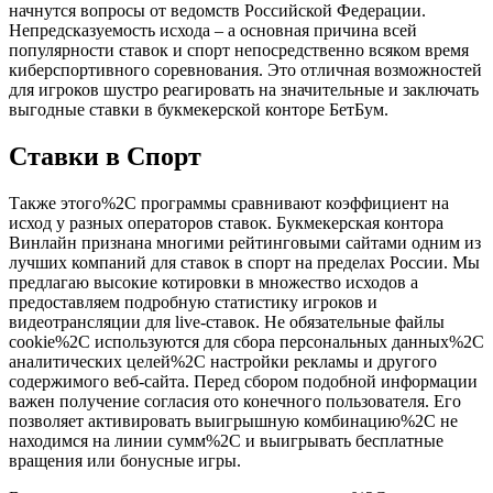
начнутся вопросы от ведомств Российской Федерации.
Непредсказуемость исхода – а основная причина всей
популярности ставок и спорт непосредственно всяком время
киберспортивного соревнования. Это отличная возможностей
для игроков шустро реагировать на значительные и заключать
выгодные ставки в букмекерской конторе БетБум.
Ставки в Спорт
Также этого%2C программы сравнивают коэффициент на
исход у разных операторов ставок. Букмекерская контора
Винлайн признана многими рейтинговыми сайтами одним из
лучших компаний для ставок в спорт на пределах России. Мы
предлагаю высокие котировки в множество исходов а
предоставляем подробную статистику игроков и
видеотрансляции для live-ставок. Не обязательные файлы
cookie%2C используются для сбора персональных данных%2C
аналитических целей%2C настройки рекламы и другого
содержимого веб-сайта. Перед сбором подобной информации
важен получение согласия ото конечного пользователя. Его
позволяет активировать выигрышную комбинацию%2C не
находимся на линии сумм%2C и выигрывать бесплатные
вращения или бонусные игры.