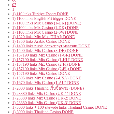
06
07
1
1) 110 links Turkiye Escort DONE
1) 1100 links English Frt trigger DONE
1) 1100 links Mix Casino (1-DK) (DONE)
1) 1100 links Mix Casino (1-DK) DONE
1) 1100 links Mix Casino (2-SW) DONE
1) 1320 links Mix Mix (THAI) DONE
1) 1350 links Arabic Casino DONE
1) 1400 links russia блэкспрут магазин DONE
1) 1500 links Mix Casino (3-DE) DONE
1) 157190 links Mix Casino (1-GR) DONE
1) 157190 links Mix Casino (1-HU) DONE
1) 157190 links Mix Casino (2-FI) DONE
1) 157190 links Mix Casino (2-PL) DONE
1) 157190 links Mix Casino DONE
1) 1595 links Mix Casino (2-USA) DONE
1) 1670 links Mix Casino (1-AU) DONE
1) 2000 links Thailand เว็บซื้อหวย (DONE)
1) 28380 links Mix Casino (UK-1) DONE
1) 28380 links Mix Casino (UK-2) DONE
1) 28380 links Mix Casino (UK-3) DONE
1) 3000 links + 100 sitewide links Thailand Casino DONE
1) 3000 links Thailand Casino DONE