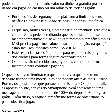
podem incluir um determinado valor na dinheiro gratuito pra ser
usado em jogos do cassino ou um número de rodadas grátis.
Por questões de segurança, the plataforma limita aos seus
usuários a new possibilidade de possuir apenas uma única
conta por indivíduo.
O que são, muitas vezes, é precificar fundamentada zero que a
concorrência pede, acreditando que isso basta afin de se
manter competitivo.” “[newline]Até mesmo o também simples
MEI precisa pagar mensalmente sua contribuição, na qual já
estão inclusos impostos como ISS e ICMS.
Estes especialistas estão prontos para responder às perguntas
dos clientes para forma segura electronic rápida.
Os bônus são oferecidos aos jogadores como uma forma de
incentivo para continuar jogando.
O que eles devem lembrar é o qual, uma vez o qual fazem um
depósito usando uma moeda, eles não podem alterá-la mais” “tarde.
Porém, os apostadores que possuem um sistema IOS, podem realizar
as apostas no site, através do Smartphone. Será apresentada uma
mensagem, atribuindo um bônus de 100% do depósito + 250 giros
grátis. Além disso, o saque é também the forma de obter dinheiro
para subsistir a jogar.