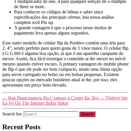
1 multiplicador de one, 4 para qualquer seleção de o múltiplo
de three or more.
Para conhecer os códigos de bônus e saber since
especificações das principais ofertas, leia nossa análise
completa weil Pin up.
A grande vantagem é que o processo nesse modos de
pagamento leva apenas alguns segundos.
Esse outro modelo de celular flip da Positivo contém uma tela para
2, 4”, sendo perfeito para quem gosta de 1 visor maior. O celular flip
LG G360 é alguma boa opção, já que é um aparelho campante de
mexer. Assim, fica fácil enxergar o conteúdo at the mexer no móvil
mesmo quando estiver escuro. A primary vantagem do mobile phone
de flip é que ele pode ser bem compacto, sendo uma ótima opção
para servir carregado no bolso ou em bolsas pequenas. Existem
poucas opções no mercado brasileiro atual at the, por isso, eles
apresentam um preço bem elevado.
←
Как Выигрывать На Ставках в Спорт Бк Лео
→
Türkiye’nin
En İyi On The Internet Bahis Şirket
Search for:
Recent Posts