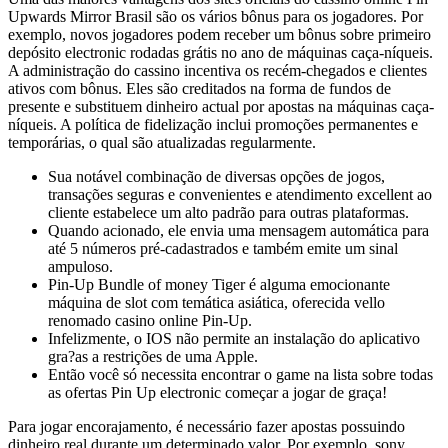
Upwards Mirror Brasil são os vários bônus para os jogadores. Por
exemplo, novos jogadores podem receber um bônus sobre primeiro
depósito electronic rodadas grátis no ano de máquinas caça-níqueis.
A administração do cassino incentiva os recém-chegados e clientes
ativos com bônus. Eles são creditados na forma de fundos de
presente e substituem dinheiro actual por apostas na máquinas caça-
níqueis. A política de fidelização inclui promoções permanentes e
temporárias, o qual são atualizadas regularmente.
Sua notável combinação de diversas opções de jogos,
transações seguras e convenientes e atendimento excellent ao
cliente estabelece um alto padrão para outras plataformas.
Quando acionado, ele envia uma mensagem automática para
até 5 números pré-cadastrados e também emite um sinal
ampuloso.
Pin-Up Bundle of money Tiger é alguma emocionante
máquina de slot com temática asiática, oferecida vello
renomado casino online Pin-Up.
Infelizmente, o IOS não permite an instalação do aplicativo
gra?as a restrições de uma Apple.
Então você só necessita encontrar o game na lista sobre todas
as ofertas Pin Up electronic começar a jogar de graça!
Para jogar encorajamento, é necessário fazer apostas possuindo
dinheiro real durante um determinado valor. Por exemplo, sony