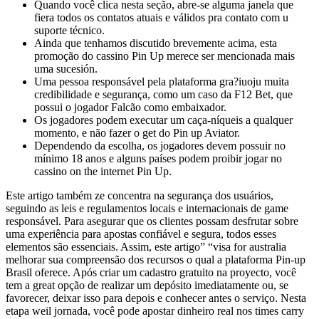
Quando você clica nesta seção, abre-se alguma janela que
fiera todos os contatos atuais e válidos pra contato com u
suporte técnico.
Ainda que tenhamos discutido brevemente acima, esta
promoção do cassino Pin Up merece ser mencionada mais
uma sucesión.
Uma pessoa responsável pela plataforma gra?iuoju muita
credibilidade e segurança, como um caso da F12 Bet, que
possui o jogador Falcão como embaixador.
Os jogadores podem executar um caça-níqueis a qualquer
momento, e não fazer o get do Pin up Aviator.
Dependendo da escolha, os jogadores devem possuir no
mínimo 18 anos e alguns países podem proibir jogar no
cassino on the internet Pin Up.
Este artigo também ze concentra na segurança dos usuários,
seguindo as leis e regulamentos locais e internacionais de game
responsável. Para asegurar que os clientes possam desfrutar sobre
uma experiência para apostas confiável e segura, todos esses
elementos são essenciais. Assim, este artigo” “visa for australia
melhorar sua compreensão dos recursos o qual a plataforma Pin-up
Brasil oferece. Após criar um cadastro gratuito na proyecto, você
tem a great opção de realizar um depósito imediatamente ou, se
favorecer, deixar isso para depois e conhecer antes o serviço. Nesta
etapa weil jornada, você pode apostar dinheiro real nos times carry