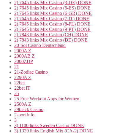
2) 7645 links Mix Casino (3-DE) DONE
2) 7645 links Mix Casino (5-ES) DONE
2) 7645 links Mix Casino (6-GR) DONE
2) 7645 links Mix Casino (7-IT) DONE
2) 7645 links Mix Casino (8-PL) DONE
2) 7645 links Mix Casino (9-PT) DONE
2) 7843 links Mix Casino (CH) DONE
2) 7843 links Mix Casino (DE) DONE
20-Sol Casino Deutschland
2000A Z
2000AB Z
2000ZDP
21
21-Zodiac Casino
2290A Z
22bet
22bet IT
25
25 Free Workout Apps for Women
2500A Z
29black Casino
2sport.info
3
3) 1100 links Sweden Casino DONE
3) 1320 links English Mix (CA-2) DONE