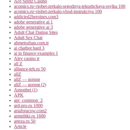
Ace Spinz Casino
acomics.ru~riobet-zerkalo-segodnya-tekushchaya-ssylka 100
acomics.ru~riobet-zerkalo-vhod-instrukciya 100
addicted2heroines.com3
adobe generative ai 1
adobe generative ai 3
Adult Chat Dating Sites
Adult Sex Chat
ahmetozhan.com.tr
ai chatbot bard 3
ai in finance examples 1
Alev casino tr
all Z
alliance-teh.ru 50
allZ
allZ — копия
allZ — копия (2)
Amonbet (1)
APK
apr_common_2
ard-pro.ru 1000
ariaforacow.com2
armplitki.ru 1600
arteza.ru 50
Article