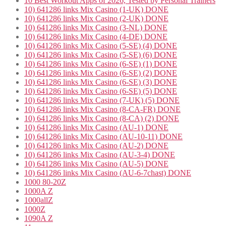
10 Best Workout Apps of 2026, Tested by Personal Trainers
10) 641286 links Mix Casino (1-UK) DONE
10) 641286 links Mix Casino (2-UK) DONE
10) 641286 links Mix Casino (3-NL) DONE
10) 641286 links Mix Casino (4-DE) DONE
10) 641286 links Mix Casino (5-SE) (4) DONE
10) 641286 links Mix Casino (5-SE) (6) DONE
10) 641286 links Mix Casino (6-SE) (1) DONE
10) 641286 links Mix Casino (6-SE) (2) DONE
10) 641286 links Mix Casino (6-SE) (3) DONE
10) 641286 links Mix Casino (6-SE) (5) DONE
10) 641286 links Mix Casino (7-UK) (5) DONE
10) 641286 links Mix Casino (8-CA-FR) DONE
10) 641286 links Mix Casino (8-CA) (2) DONE
10) 641286 links Mix Casino (AU-1) DONE
10) 641286 links Mix Casino (AU-10-11) DONE
10) 641286 links Mix Casino (AU-2) DONE
10) 641286 links Mix Casino (AU-3-4) DONE
10) 641286 links Mix Casino (AU-5) DONE
10) 641286 links Mix Casino (AU-6-7chast) DONE
1000 80-20Z
1000A Z
1000allZ
1000Z
1090A Z