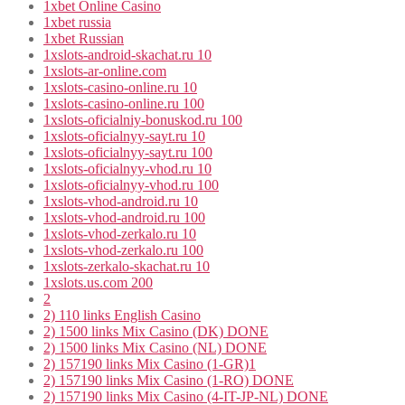
1xbet Online Casino
1xbet russia
1xbet Russian
1xslots-android-skachat.ru 10
1xslots-ar-online.com
1xslots-casino-online.ru 10
1xslots-casino-online.ru 100
1xslots-oficialniy-bonuskod.ru 100
1xslots-oficialnyy-sayt.ru 10
1xslots-oficialnyy-sayt.ru 100
1xslots-oficialnyy-vhod.ru 10
1xslots-oficialnyy-vhod.ru 100
1xslots-vhod-android.ru 10
1xslots-vhod-android.ru 100
1xslots-vhod-zerkalo.ru 10
1xslots-vhod-zerkalo.ru 100
1xslots-zerkalo-skachat.ru 10
1xslots.us.com 200
2
2) 110 links English Casino
2) 1500 links Mix Casino (DK) DONE
2) 1500 links Mix Casino (NL) DONE
2) 157190 links Mix Casino (1-GR)1
2) 157190 links Mix Casino (1-RO) DONE
2) 157190 links Mix Casino (4-IT-JP-NL) DONE