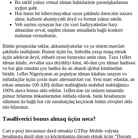
Bu təklif yalnız virtual idman bahislərinin pərəstişkarlarına
uyğun gəlir.
Hər hansı bir kibercinayətkar oyun şəklində dərəcələr nəzərə
alınır, kafisent əhəmiyyətli deyil və format yalnız təkdir.
Veb saytını oynayan hər cür vaxt fəaliyyətindən həzz
almazdan əvvəl, təqdim olunan əmsallarla bağlı konkret
məlumat verməlisiniz.
Bütün proqnozlar təklər, akkumulyatorlar və ya sistem mərcləri
şəklində təsdiqlənir. Bunun üçün bu, futbolda yaxşı məşq etmək
üçün adekvat deyil, etibarlı oyun biznesinə əmin olun. Təzə 1xBet
idman kitabı, əvvəllər sizə deyildiyi kimi, 40-dan çox idman hadisəsi
və hər gün mindən çox hadisə ilə ən əhatəli qlobal kitablardan
biridir. 1xBet Nigeriyanın ən populyar idman kitabını sınayın və
istifadəçilər üçün çoxlu mərc alternativləri var. Yeni mərc edənlər, ən
erkən əmanətə 100 ABŞ dolları məbləğində məhdud məbləğinizə
100% əlavə bonus əldə edirlər. 1xBet-dən siz onların tamamilə
pulsuz fırlanma imkanlarından istifadə edərək, bank hesabınızın
silinməsi ilə bağlı hər cür narahatçılıq keçirərək bütün zövqləri əldə
edə bilərsiniz.
Təsəlliverici bonus almaq üçün necə?
Cari e-poçt ünvanınızı daxil etməklə GTPay Mobile valyuta
hesabınıza daxil olun və köçürmənizə davam etmək üçün “Davam