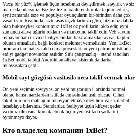
Yaxşı bir yüz% işləmək üçün hesabınızı dəyişdirmək istəyirik və siz
mərc edə bilərsiniz. Biz tez-tez müxtəlif endirimlər təqdim edirik,
eyni zamanda təzə və populyar oyunçuların bir-birindən daha çox
vəsaiti var. Reallıqda, sizin əsas təşviqlərinizə görə, bizim öz dəbdə
olan bukmeyker kontorumuz 1xBet öz profillərini əldə edir, eyni
zamanda əlavə uğurlu reklam və marketinq təklif edir. Veb saytını
oynayan hər cür vaxt fəaliyyətindən həzz almazdan əvvəl, təqdim
olunan əmsallarla bağlı konkret məlumat verməlisiniz. Yeni 1xBet
proqram təminatı və əldə etmə prosesləri ən yeni patronun istifadə
etdiyi gadget növündən asılıdır. Sıfır çatışmazlıq – stend satıcıları
1xBet mobil tətbiqi Android əməliyyat sistemində dərhal
müəssisələrə çatdı.
Mobil sayt güzgüsü vasitəsilə necə təklif vermək olar
Ən yeni seçimin səviyyəsi ən yeni müştərinin il ərzində normal
olaraq hansı mərclərdən istifadə etməsindən asılı olacaq. Cihaz
təkliflərin orta məbləğini müəyyən etməyə meyllidir və siz dərhal
hesablaya bilərsiniz. Standartlar, fəaliyyət üçün kifayət qədər
vaxtınız olmasına kömək etmək üçün yeni istifadə şərtlərini
öyrənməyə dəyər.
Кто владелец компании 1xBet?