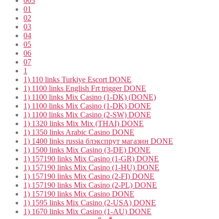
003
01
02
03
04
05
06
07
1
1) 110 links Turkiye Escort DONE
1) 1100 links English Frt trigger DONE
1) 1100 links Mix Casino (1-DK) (DONE)
1) 1100 links Mix Casino (1-DK) DONE
1) 1100 links Mix Casino (2-SW) DONE
1) 1320 links Mix Mix (THAI) DONE
1) 1350 links Arabic Casino DONE
1) 1400 links russia блэкспрут магазин DONE
1) 1500 links Mix Casino (3-DE) DONE
1) 157190 links Mix Casino (1-GR) DONE
1) 157190 links Mix Casino (1-HU) DONE
1) 157190 links Mix Casino (2-FI) DONE
1) 157190 links Mix Casino (2-PL) DONE
1) 157190 links Mix Casino DONE
1) 1595 links Mix Casino (2-USA) DONE
1) 1670 links Mix Casino (1-AU) DONE