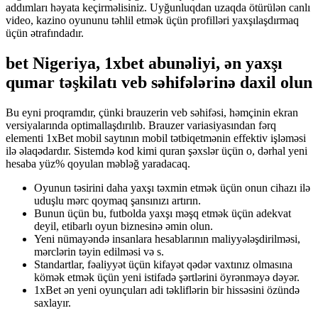
addımları həyata keçirməlisiniz. Uyğunluqdan uzaqda ötürülən canlı
video, kazino oyununu təhlil etmək üçün profilləri yaxşılaşdırmaq
üçün ətrafındadır.
bet Nigeriya, 1xbet abunəliyi, ən yaxşı
qumar təşkilatı veb səhifələrinə daxil olun
Bu eyni proqramdır, çünki brauzerin veb səhifəsi, həmçinin ekran
versiyalarında optimallaşdırılıb. Brauzer variasiyasından fərq
elementi 1xBet mobil saytının mobil tətbiqetmənin effektiv işləməsi
ilə əlaqədardır. Sistemdə kod kimi quran şəxslər üçün o, dərhal yeni
hesaba yüz% qoyulan məbləğ yaradacaq.
Oyunun təsirini daha yaxşı təxmin etmək üçün onun cihazı ilə
uduşlu mərc qoymaq şansınızı artırın.
Bunun üçün bu, futbolda yaxşı məşq etmək üçün adekvat
deyil, etibarlı oyun biznesinə əmin olun.
Yeni nümayəndə insanlara hesablarının maliyyələşdirilməsi,
mərclərin təyin edilməsi və s.
Standartlar, fəaliyyət üçün kifayət qədər vaxtınız olmasına
kömək etmək üçün yeni istifadə şərtlərini öyrənməyə dəyər.
1xBet ən yeni oyunçuları adi təkliflərin bir hissəsini özündə
saxlayır.