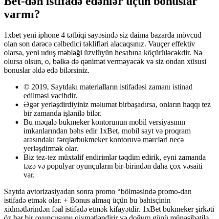
Bet-dən istifadə edənlər üçün bonuslar
varmı?
1xbet yeni iphone 4 tətbiqi sayəsində siz daima bazarda mövcud
olan son dərəcə cəlbedici təklifləri alacaqsınız. Vauçer effektiv
olarsa, yeni uduş məbləği üzvlüyün hesabına köçürüləcəkdir. Nə
olursa olsun, o, bəlkə də qənimət verməyəcək və siz ondan xüsusi
bonuslar əldə edə bilərsiniz.
© 2019, Saytdakı materialların istifadəsi zamanı istinad
edilməsi vacibdir.
Əgər yerləşdirdiyiniz məlumat birbaşadırsa, onların haqqı tez
bir zamanda işlənilə bilər.
Bu məqalə bukmeker kontorunun mobil versiyasının
imkanlarından bəhs edir 1xBet, mobil sayt və proqram
arasındakı fərqlərbukmeker kontoruvə mərcləri necə
yerləşdirmək olar.
Biz tez-tez müxtəlif endirimlər təqdim edirik, eyni zamanda
təzə və populyar oyunçuların bir-birindən daha çox vəsaiti
var.
Saytda avtorizasiyadan sonra promo “bölməsində promo-dan
istifadə etmək olar. + Bonus almaq üçün bu bahisçinin
xidmətlərindən fəal istifadə etmək kifayətdir. 1xBet bukmeker şirkəti
öz hər bir oyunçusunu qiymətləndirir və doğum günü münasibətilə