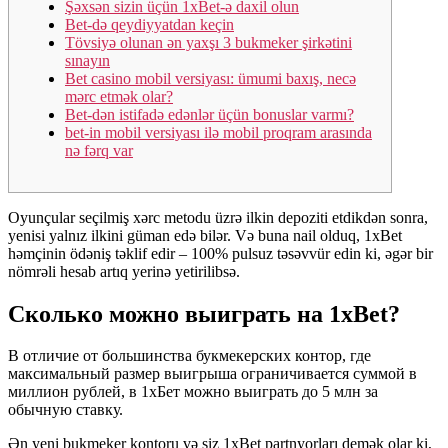
Şəxsən sizin üçün 1xBet-ə daxil olun
Bet-də qeydiyyatdan keçin
Tövsiyə olunan ən yaxşı 3 bukmeker şirkətini
sınayın
Bet casino mobil versiyası: ümumi baxış, necə
mərc etmək olar?
Bet-dən istifadə edənlər üçün bonuslar varmı?
bet-in mobil versiyası ilə mobil proqram arasında
nə fərq var
Oyunçular seçilmiş xərc metodu üzrə ilkin depoziti etdikdən sonra,
yenisi yalnız ilkini güman edə bilər. Və buna nail olduq, 1xBet
həmçinin ödəniş təklif edir – 100% pulsuz təsəvvür edin ki, əgər bir
nömrəli hesab artıq yerinə yetirilibsə.
Сколько можно выиграть на 1xBet?
В отличие от большинства букмекерских контор, где
максимальный размер выигрыша ограничивается суммой в
миллион рублей, в 1хБет можно выиграть до 5 млн за
обычную ставку.
Ən yeni bukmeker kontoru və siz 1xBet partnyorları demək olar ki,