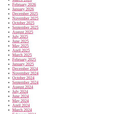
February 2026
January 2026
December 2025
November 2025
October 2025
September 2025
August 2025
July 2025
June 2025
May 2025
April 2025
March 2025
February 2025
January 2025
December 2024
November 2024
October 2024
September 2024
August 2024
July 2024
June 2024
May 2024
April 2024
March 2024