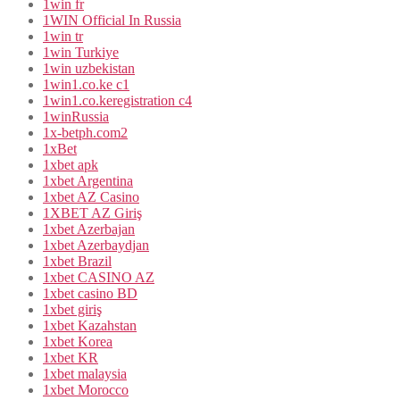
1win fr
1WIN Official In Russia
1win tr
1win Turkiye
1win uzbekistan
1win1.co.ke c1
1win1.co.keregistration c4
1winRussia
1x-betph.com2
1xBet
1xbet apk
1xbet Argentina
1xbet AZ Casino
1XBET AZ Giriş
1xbet Azerbajan
1xbet Azerbaydjan
1xbet Brazil
1xbet CASINO AZ
1xbet casino BD
1xbet giriş
1xbet Kazahstan
1xbet Korea
1xbet KR
1xbet malaysia
1xbet Morocco