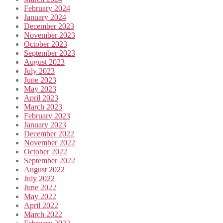
February 2024
January 2024
December 2023
November 2023
October 2023
September 2023
August 2023
July 2023
June 2023
May 2023
April 2023
March 2023
February 2023
January 2023
December 2022
November 2022
October 2022
September 2022
August 2022
July 2022
June 2022
May 2022
April 2022
March 2022