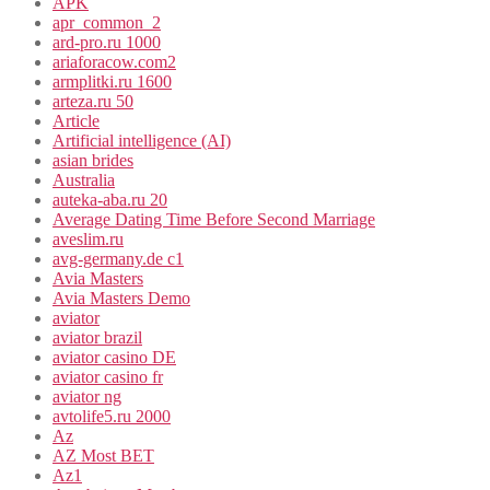
APK
apr_common_2
ard-pro.ru 1000
ariaforacow.com2
armplitki.ru 1600
arteza.ru 50
Article
Artificial intelligence (AI)
asian brides
Australia
auteka-aba.ru 20
Average Dating Time Before Second Marriage
aveslim.ru
avg-germany.de c1
Avia Masters
Avia Masters Demo
aviator
aviator brazil
aviator casino DE
aviator casino fr
aviator ng
avtolife5.ru 2000
Az
AZ Most BET
Az1