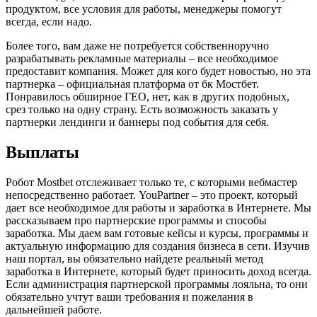
продуктом, все условия для работы, менеджеры помогут
всегда, если надо.
Более того, вам даже не потребуется собственноручно
разрабатывать рекламные материалы – все необходимое
предоставит компания. Может для кого будет новостью, но эта
партнерка – официальная платформа от бк Мостбет.
Понравилось обширное ГЕО, нет, как в других подобных,
срез только на одну страну. Есть возможность заказать у
партнерки лендинги и баннеры под события для себя.
Выплаты
Робот Mostbet отслеживает только те, с которыми вебмастер
непосредственно работает. YouPartner – это проект, который
дает все необходимое для работы и заработка в Интернете. Мы
рассказываем про партнерские программы и способы
заработка. Мы даем вам готовые кейсы и курсы, программы и
актуальную информацию для создания бизнеса в сети. Изучив
наш портал, вы обязательно найдете реальный метод
заработка в Интернете, который будет приносить доход всегда.
Если администрация партнерской программы лояльна, то они
обязательно учтут ваши требования и пожелания в
дальнейшей работе.