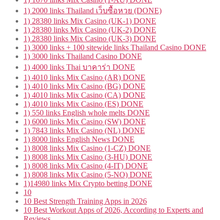
1) 2000 links Thailand เว็บซื้อหวย (DONE)
1) 28380 links Mix Casino (UK-1) DONE
1) 28380 links Mix Casino (UK-2) DONE
1) 28380 links Mix Casino (UK-3) DONE
1) 3000 links + 100 sitewide links Thailand Casino DONE
1) 3000 links Thailand Casino DONE
1) 4000 links Thai บาคาร่า DONE
1) 4010 links Mix Casino (AR) DONE
1) 4010 links Mix Casino (BG) DONE
1) 4010 links Mix Casino (CA) DONE
1) 4010 links Mix Casino (ES) DONE
1) 550 links English whole melts DONE
1) 6000 links Mix Casino (SW) DONE
1) 7843 links Mix Casino (NL) DONE
1) 8000 links English News DONE
1) 8008 links Mix Casino (1-CZ) DONE
1) 8008 links Mix Casino (3-HU) DONE
1) 8008 links Mix Casino (4-IT) DONE
1) 8008 links Mix Casino (5-NO) DONE
1)14980 links Mix Crypto betting DONE
10
10 Best Strength Training Apps in 2026
10 Best Workout Apps of 2026, According to Experts and
Reviews