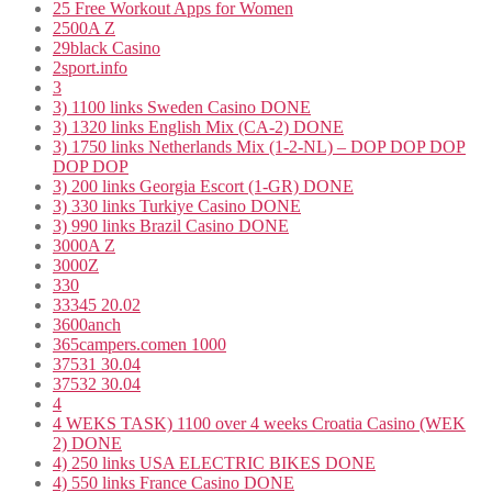
25 Free Workout Apps for Women
2500A Z
29black Casino
2sport.info
3
3) 1100 links Sweden Casino DONE
3) 1320 links English Mix (CA-2) DONE
3) 1750 links Netherlands Mix (1-2-NL) – DOP DOP DOP
DOP DOP
3) 200 links Georgia Escort (1-GR) DONE
3) 330 links Turkiye Casino DONE
3) 990 links Brazil Casino DONE
3000A Z
3000Z
330
33345 20.02
3600anch
365campers.comen 1000
37531 30.04
37532 30.04
4
4 WEKS TASK) 1100 over 4 weeks Croatia Casino (WEK
2) DONE
4) 250 links USA ELECTRIC BIKES DONE
4) 550 links France Casino DONE