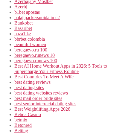
Azerbajany Mostbet
Azerbj
b1bet apostas
balajipackersnoida.in c2
Bankobet
Basaribet
baza1.kz
bbrbet colombia
beautiful women
beregaevo.ru 100
beregaevo.runews 10
beregaevo.runews 100
Best AI Home Workout Apps in 2026: 5 Tools to
Supercharge Your Fitness Routine
Best Countries To Meet A Wife
best dating reviews
best dating sites
best dating websites reviews
best mail order bride sites
best senior interracial dating sites
Best Weightlifting Apps 2026
Betida Casino
betmix
Betonred
Betting