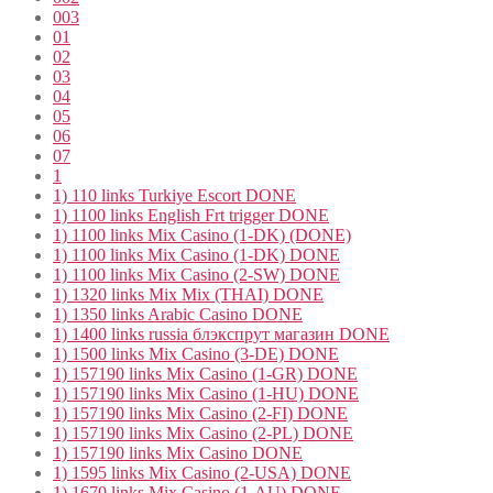
003
01
02
03
04
05
06
07
1
1) 110 links Turkiye Escort DONE
1) 1100 links English Frt trigger DONE
1) 1100 links Mix Casino (1-DK) (DONE)
1) 1100 links Mix Casino (1-DK) DONE
1) 1100 links Mix Casino (2-SW) DONE
1) 1320 links Mix Mix (THAI) DONE
1) 1350 links Arabic Casino DONE
1) 1400 links russia блэкспрут магазин DONE
1) 1500 links Mix Casino (3-DE) DONE
1) 157190 links Mix Casino (1-GR) DONE
1) 157190 links Mix Casino (1-HU) DONE
1) 157190 links Mix Casino (2-FI) DONE
1) 157190 links Mix Casino (2-PL) DONE
1) 157190 links Mix Casino DONE
1) 1595 links Mix Casino (2-USA) DONE
1) 1670 links Mix Casino (1-AU) DONE