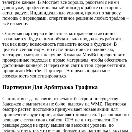
телеграм-канале. В Мостбет все хорошо, работаем с ними
давно уже, профессиональный подход к работе со стороны
сетки радует. Индивидуальные условия, промо по запросу,
помощь с переводами, оперативное решение любых траблов –
всё на месте.
Отличная партнерка в беттинге, которая еще и активно
развивается. Буду с ними обязательно продолжать работать,
так как вижу возможность повысить доход в будущем. В
целом и сейчас норм, но источники новые подключаю,
тестирую, смотрю как лучше. Kоманда MostBet предоставит
проверенные подходы и промо материалы, чтобы обеспечить
достойный конверт. Я через свой сайт в этой сфере беттинга
продвигаю Мостбет Партнерс. Это реально дало мне
возможность монетизироваться.
Партнерки Для Арбитража Трафика
Саппорт всегда на связи, отвечают быстро и по существу.
Задержек с выплатами не было, вывожу на WMZ. Партнерка
быстро растет, постоянно придумывает новые акции для
привлечения аудитории, добавляют новые гео. Трафик лью по
ревшаре с сетки своих сайтов, CPA не интересовался. По
ревшаре доход не сразу вышел на высокий уровень, но
ребиллы идут, так что всё ок. Знаменитая партнерка с крутым