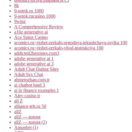
888starz-pl.org.plaplikacja c5
8k
9-sotok.ru 1000
9-sotok.rucasino 1000
9winz
A Comprehensive Review
a16z generative ai
Ace Spinz Casino
acomics.ru~riobet-zerkalo-segodnya-tekushchaya-ssylka 100
acomics.ru~riobet-zerkalo-vhod-instrukciya 100
addicted2heroines.com3
adobe generative ai 1
adobe generative ai 3
Adult Chat Dating Sites
Adult Sex Chat
ahmetozhan.com.tr
ai chatbot bard 3
ai in finance examples 1
Alev casino tr
all Z
alliance-teh.ru 50
allZ
allZ — копия
allZ — копия (2)
Amonbet (1)