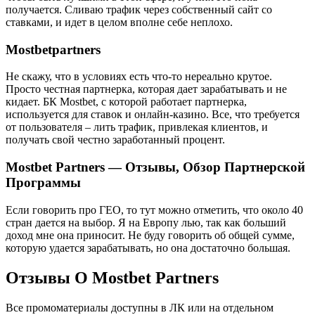
получается. Сливаю трафик через собственный сайт со
ставками, и идет в целом вполне себе неплохо.
Mostbetpartners
Не скажу, что в условиях есть что-то нереально крутое.
Просто честная партнерка, которая дает зарабатывать и не
кидает. БК Mostbet, с которой работает партнерка,
используется для ставок и онлайн-казино. Все, что требуется
от пользователя – лить трафик, привлекая клиентов, и
получать свой честно заработанный процент.
Mostbet Partners — Отзывы, Обзор Партнерской
Программы
Если говорить про ГЕО, то тут можно отметить, что около 40
стран дается на выбор. Я на Европу лью, так как больший
доход мне она приносит. Не буду говорить об общей сумме,
которую удается зарабатывать, но она достаточно большая.
Отзывы О Mostbet Partners
Все промоматериалы доступны в ЛК или на отдельном