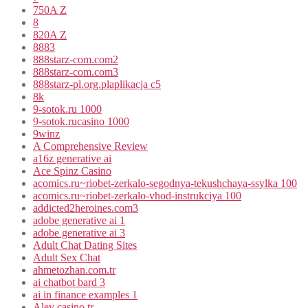
750A Z
8
820A Z
8883
888starz-com.com2
888starz-com.com3
888starz-pl.org.plaplikacja c5
8k
9-sotok.ru 1000
9-sotok.rucasino 1000
9winz
A Comprehensive Review
a16z generative ai
Ace Spinz Casino
acomics.ru~riobet-zerkalo-segodnya-tekushchaya-ssylka 100
acomics.ru~riobet-zerkalo-vhod-instrukciya 100
addicted2heroines.com3
adobe generative ai 1
adobe generative ai 3
Adult Chat Dating Sites
Adult Sex Chat
ahmetozhan.com.tr
ai chatbot bard 3
ai in finance examples 1
Alev casino tr