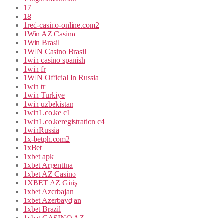
17
18
1red-casino-online.com2
1Win AZ Casino
1Win Brasil
1WIN Casino Brasil
1win casino spanish
1win fr
1WIN Official In Russia
1win tr
1win Turkiye
1win uzbekistan
1win1.co.ke c1
1win1.co.keregistration c4
1winRussia
1x-betph.com2
1xBet
1xbet apk
1xbet Argentina
1xbet AZ Casino
1XBET AZ Giriş
1xbet Azerbajan
1xbet Azerbaydjan
1xbet Brazil
1xbet CASINO AZ