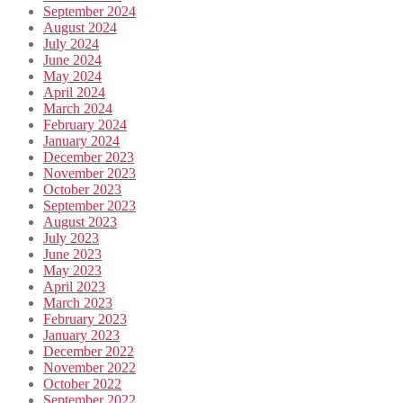
September 2024
August 2024
July 2024
June 2024
May 2024
April 2024
March 2024
February 2024
January 2024
December 2023
November 2023
October 2023
September 2023
August 2023
July 2023
June 2023
May 2023
April 2023
March 2023
February 2023
January 2023
December 2022
November 2022
October 2022
September 2022