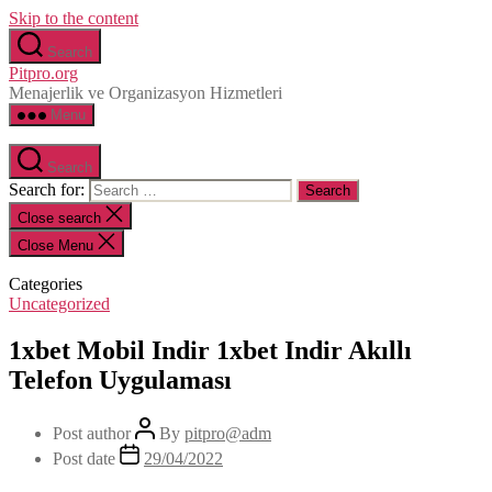
Skip to the content
Search
Pitpro.org
Menajerlik ve Organizasyon Hizmetleri
Menu
Search
Search for:
Close search
Close Menu
Categories
Uncategorized
1xbet Mobil Indir 1xbet Indir Akıllı
Telefon Uygulaması
Post author
By
pitpro@adm
Post date
29/04/2022