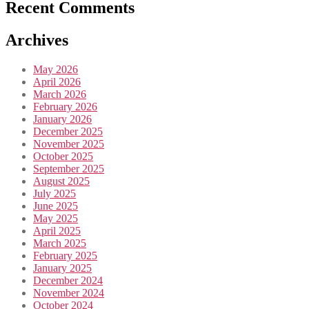
Recent Comments
Archives
May 2026
April 2026
March 2026
February 2026
January 2026
December 2025
November 2025
October 2025
September 2025
August 2025
July 2025
June 2025
May 2025
April 2025
March 2025
February 2025
January 2025
December 2024
November 2024
October 2024