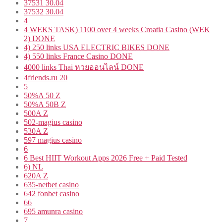
37531 30.04
37532 30.04
4
4 WEKS TASK) 1100 over 4 weeks Croatia Casino (WEK
2) DONE
4) 250 links USA ELECTRIC BIKES DONE
4) 550 links France Casino DONE
4000 links Thai หวยออนไลน์ DONE
4friends.ru 20
5
50%A 50 Z
50%A 50B Z
500A Z
502-magius casino
530A Z
597 magius casino
6
6 Best HIIT Workout Apps 2026 Free + Paid Tested
6) NL
620A Z
635-netbet casino
642 fonbet casino
66
695 amunra casino
7