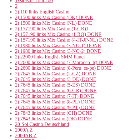
1xslots.us.com 200
2
2) 110 links English Casino
2) 1500 links Mix Casino (DK) DONE
2) 1500 links Mix Casino (NL) DONE
2) 157190 links Mix Casino (1-GR)1
2) 157190 links Mix Casino (1-RO) DONE
2) 157190 links Mix Casino (4-IT-JP-NL) DONE
2) 1980 links Mix Casino (3-NO-1) DONE
2) 1980 links Mix Casino (3-NO-2) DONE
2) 22000 links English SMM Panel
2) 2600 links Mix Casino (7-Morocco_fr) DONE
2) 2600 links Mix Casino (8-Peru_es-pe) DONE
2) 7645 links Mix Casino (2-CZ) DONE
2) 7645 links Mix Casino (3-DE) DONE
2) 7645 links Mix Casino (5-ES) DONE
2) 7645 links Mix Casino (6-GR) DONE
2) 7645 links Mix Casino (7-IT) DONE
2) 7645 links Mix Casino (8-PL) DONE
2) 7645 links Mix Casino (9-PT) DONE
2) 7843 links Mix Casino (CH) DONE
2) 7843 links Mix Casino (DE) DONE
20-Sol Casino Deutschland
2000A Z
2000AB Z