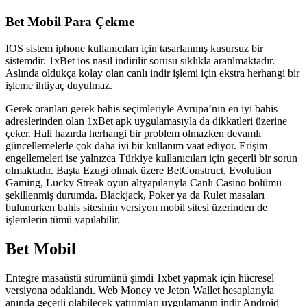
Bet Mobil Para Çekme
IOS sistem iphone kullanıcıları için tasarlanmış kusursuz bir
sistemdir. 1xBet ios nasıl indirilir sorusu sıklıkla aratılmaktadır.
Aslında oldukça kolay olan canlı indir işlemi için ekstra herhangi bir
işleme ihtiyaç duyulmaz.
Gerek oranları gerek bahis seçimleriyle Avrupa’nın en iyi bahis
adreslerinden olan 1xBet apk uygulamasıyla da dikkatleri üzerine
çeker. Hali hazırda herhangi bir problem olmazken devamlı
güncellemelerle çok daha iyi bir kullanım vaat ediyor. Erişim
engellemeleri ise yalnızca Türkiye kullanıcıları için geçerli bir sorun
olmaktadır. Başta Ezugi olmak üzere BetConstruct, Evolution
Gaming, Lucky Streak oyun altyapılarıyla Canlı Casino bölümü
şekillenmiş durumda. Blackjack, Poker ya da Rulet masaları
bulunurken bahis sitesinin versiyon mobil sitesi üzerinden de
işlemlerin tümü yapılabilir.
Bet Mobil
Entegre masaüstü sürümünü şimdi 1xbet yapmak için hücresel
versiyona odaklandı. Web Money ve Jeton Wallet hesaplarıyla
anında geçerli olabilecek yatırımları uygulamanın indir Android