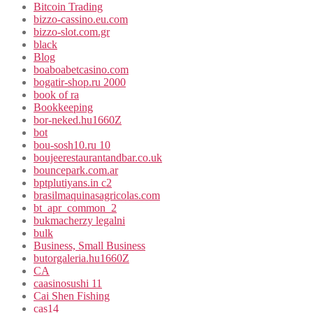
Bitcoin Trading
bizzo-cassino.eu.com
bizzo-slot.com.gr
black
Blog
boaboabetcasino.com
bogatir-shop.ru 2000
book of ra
Bookkeeping
bor-neked.hu1660Z
bot
bou-sosh10.ru 10
boujeerestaurantandbar.co.uk
bouncepark.com.ar
bptplutiyans.in c2
brasilmaquinasagricolas.com
bt_apr_common_2
bukmacherzy legalni
bulk
Business, Small Business
butorgaleria.hu1660Z
CA
caasinosushi 11
Cai Shen Fishing
cas14