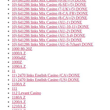
10) 641286 links Mix Casino (6-SE) (3) DONE
10) 641286 links Mix Casino (6-SE) (5) DONE
10) 641286 links Mix Casino (7-UK) (5) DONE
10) 641286 links Mix Casino (8-CA-FR) DONE
10) 641286 links Mix Casino (8-CA) (2) DONE
10) 641286 links Mix Casino (AU-1) DONE
10) 641286 links Mix Casino (AU-10-11) DONE
10) 641286 links Mix Casino (AU-2) DONE
10) 641286 links Mix Casino (AU-3-4) DONE
10) 641286 links Mix Casino (AU-5) DONE
10) 641286 links Mix Casino (AU-6-7chast) DONE
1000 80-20Z
1000A Z
1000allZ
1000Z
1090A Z
11
11) 2470 links English Casino (CA) DONE
11) 2470 links English Casino (US) DONE
1100A Z
111
112 Levant Casino
1180A Z
1200A Z
1210A Z