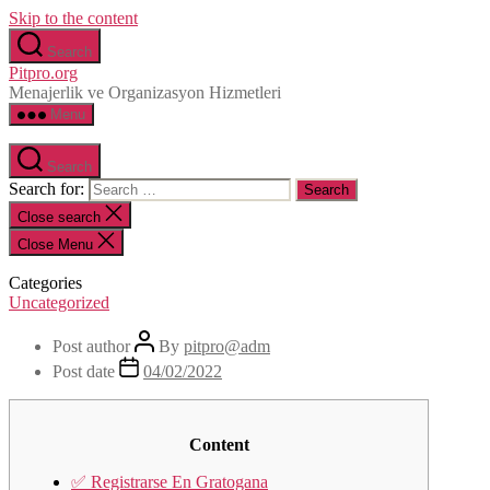
Skip to the content
Search
Pitpro.org
Menajerlik ve Organizasyon Hizmetleri
Menu
Search
Search for:
Close search
Close Menu
Categories
Uncategorized
Post author
By
pitpro@adm
Post date
04/02/2022
Content
✅ Registrarse En Gratogana