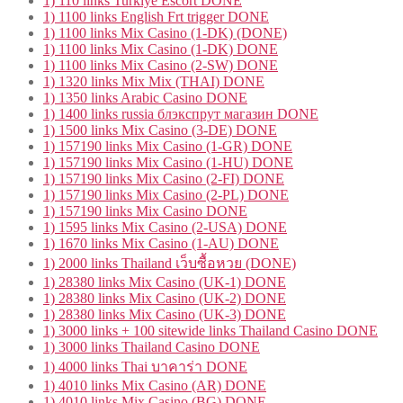
1) 110 links Turkiye Escort DONE
1) 1100 links English Frt trigger DONE
1) 1100 links Mix Casino (1-DK) (DONE)
1) 1100 links Mix Casino (1-DK) DONE
1) 1100 links Mix Casino (2-SW) DONE
1) 1320 links Mix Mix (THAI) DONE
1) 1350 links Arabic Casino DONE
1) 1400 links russia блэкспрут магазин DONE
1) 1500 links Mix Casino (3-DE) DONE
1) 157190 links Mix Casino (1-GR) DONE
1) 157190 links Mix Casino (1-HU) DONE
1) 157190 links Mix Casino (2-FI) DONE
1) 157190 links Mix Casino (2-PL) DONE
1) 157190 links Mix Casino DONE
1) 1595 links Mix Casino (2-USA) DONE
1) 1670 links Mix Casino (1-AU) DONE
1) 2000 links Thailand เว็บซื้อหวย (DONE)
1) 28380 links Mix Casino (UK-1) DONE
1) 28380 links Mix Casino (UK-2) DONE
1) 28380 links Mix Casino (UK-3) DONE
1) 3000 links + 100 sitewide links Thailand Casino DONE
1) 3000 links Thailand Casino DONE
1) 4000 links Thai บาคาร่า DONE
1) 4010 links Mix Casino (AR) DONE
1) 4010 links Mix Casino (BG) DONE