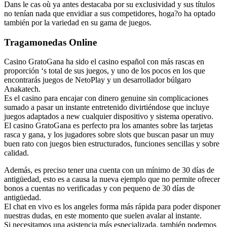
Dans le cas où ya antes destacaba por su exclusividad y sus títulos
no tenían nada que envidiar a sus competidores, hoga?o ha optado
también por la variedad en su gama de juegos.
Tragamonedas Online
Casino GratoGana ha sido el casino español con más rascas en
proporción ‘s total de sus juegos, y uno de los pocos en los que
encontrarás juegos de NetoPlay y un desarrollador búlgaro
Anakatech.
Es el casino para encajar con dinero genuine sin complicaciones
sumado a pasar un instante entretenido divirtiéndose que incluye
juegos adaptados a new cualquier dispositivo y sistema operativo.
El casino GratoGana es perfecto pra los amantes sobre las tarjetas
rasca y gana, y los jugadores sobre slots que buscan pasar un muy
buen rato con juegos bien estructurados, funciones sencillas y sobre
calidad.
Además, es preciso tener una cuenta con un mínimo de 30 días de
antigüedad, esto es a causa la nueva ejemplo que no permite ofrecer
bonos a cuentas no verificadas y con pequeno de 30 días de
antigüedad.
El chat en vivo es los angeles forma más rápida para poder disponer
nuestras dudas, en este momento que suelen avalar al instante.
Si necesitamos una asistencia más especializada, también podemos