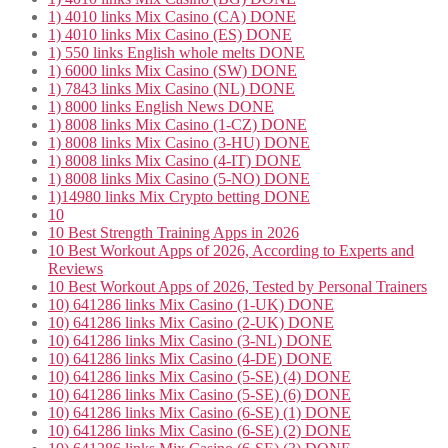
1) 4010 links Mix Casino (CA) DONE
1) 4010 links Mix Casino (ES) DONE
1) 550 links English whole melts DONE
1) 6000 links Mix Casino (SW) DONE
1) 7843 links Mix Casino (NL) DONE
1) 8000 links English News DONE
1) 8008 links Mix Casino (1-CZ) DONE
1) 8008 links Mix Casino (3-HU) DONE
1) 8008 links Mix Casino (4-IT) DONE
1) 8008 links Mix Casino (5-NO) DONE
1)14980 links Mix Crypto betting DONE
10
10 Best Strength Training Apps in 2026
10 Best Workout Apps of 2026, According to Experts and
Reviews
10 Best Workout Apps of 2026, Tested by Personal Trainers
10) 641286 links Mix Casino (1-UK) DONE
10) 641286 links Mix Casino (2-UK) DONE
10) 641286 links Mix Casino (3-NL) DONE
10) 641286 links Mix Casino (4-DE) DONE
10) 641286 links Mix Casino (5-SE) (4) DONE
10) 641286 links Mix Casino (5-SE) (6) DONE
10) 641286 links Mix Casino (6-SE) (1) DONE
10) 641286 links Mix Casino (6-SE) (2) DONE