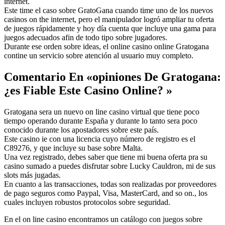
internet.
Este time el caso sobre GratoGana cuando time uno de los nuevos
casinos on the internet, pero el manipulador logró ampliar tu oferta
de juegos rápidamente y hoy día cuenta que incluye una gama para
juegos adecuados afin de todo tipo sobre jugadores.
Durante ese orden sobre ideas, el online casino online Gratogana
contine un servicio sobre atención al usuario muy completo.
Comentario En «​opiniones De Gratogana:
¿es Fiable Este Casino Online? »
Gratogana sera un nuevo on line casino virtual que tiene poco
tiempo operando durante España y durante lo tanto sera poco
conocido durante los apostadores sobre este país.
Este casino ie con una licencia cuyo número de registro es el
C89276, y que incluye su base sobre Malta.
Una vez registrado, debes saber que tiene mi buena oferta pra su
casino sumado a puedes disfrutar sobre Lucky Cauldron, mi de sus
slots más jugadas.
En cuanto a las transacciones, todas son realizadas por proveedores
de pago seguros como Paypal, Visa, MasterCard, and so on., los
cuales incluyen robustos protocolos sobre seguridad.
En el on line casino encontramos un catálogo con juegos sobre