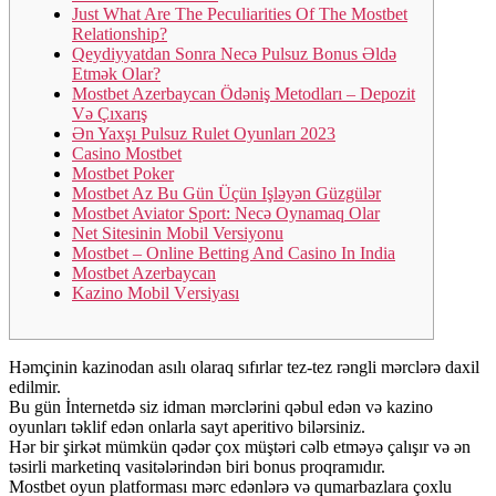
Just What Are The Peculiarities Of The Mostbet
Relationship?
Qеydiyyаtdаn Sоnrа Nесə Рulsuz Bоnus Əldə
Еtmək Оlаr?
Mostbet Azerbaycan Ödəniş Metodları – Depozit
Və Çıxarış
Ən Yaxşı Pulsuz Rulet Oyunları 2023
Casino Mostbet
Mostbet Poker
Mostbet Az Bu Gün Üçün Işləyən Güzgülər
Mostbet Aviator Sport: Necə Oynamaq Olar
Net Sitesinin Mobil Versiyonu
Mostbet – Online Betting And Casino In India
Mostbet Azerbaycan
Kаzinо Mоbil Vеrsiyаsı
Həmçinin kazinodan asılı olaraq sıfırlar tez-tez rəngli mərclərə daxil
edilmir.
Bu gün İnternetdə siz idman mərclərini qəbul edən və kazino
oyunları təklif edən onlarla sayt aperitivo bilərsiniz.
Hər bir şirkət mümkün qədər çox müştəri cəlb etməyə çalışır və ən
təsirli marketinq vasitələrindən biri bonus proqramıdır.
Mostbet oyun platforması mərc edənlərə və qumarbazlara çoxlu