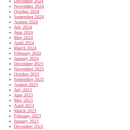
December 2024
November 2024
October 2024
September 2024
August 2024
July 2024
June 2024
May 2024
April 2024
March 2024
February 2024
January 2024
December 2023
November 2023
October 2023
September 2023
August 2023
July 2023
June 2023
May 2023
April 2023
March 2023
February 2023
January 2023
December 2022