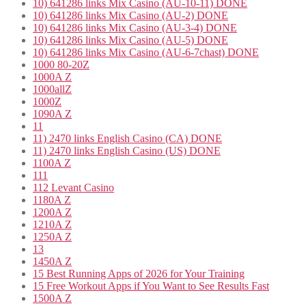
10) 641286 links Mix Casino (AU-10-11) DONE
10) 641286 links Mix Casino (AU-2) DONE
10) 641286 links Mix Casino (AU-3-4) DONE
10) 641286 links Mix Casino (AU-5) DONE
10) 641286 links Mix Casino (AU-6-7chast) DONE
1000 80-20Z
1000A Z
1000allZ
1000Z
1090A Z
11
11) 2470 links English Casino (CA) DONE
11) 2470 links English Casino (US) DONE
1100A Z
111
112 Levant Casino
1180A Z
1200A Z
1210A Z
1250A Z
13
1450A Z
15 Best Running Apps of 2026 for Your Training
15 Free Workout Apps if You Want to See Results Fast
1500A Z