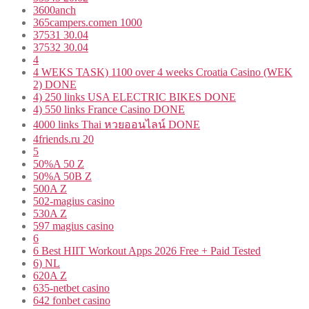
3600anch
365campers.comen 1000
37531 30.04
37532 30.04
4
4 WEKS TASK) 1100 over 4 weeks Croatia Casino (WEK
2) DONE
4) 250 links USA ELECTRIC BIKES DONE
4) 550 links France Casino DONE
4000 links Thai หวยออนไลน์ DONE
4friends.ru 20
5
50%A 50 Z
50%A 50B Z
500A Z
502-magius casino
530A Z
597 magius casino
6
6 Best HIIT Workout Apps 2026 Free + Paid Tested
6) NL
620A Z
635-netbet casino
642 fonbet casino