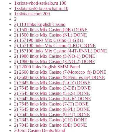
1xslots-vhod-zerkalo.ru 100
1xslots-zerkalo-skachat.ru 10
1xslots.us.com 200
2
2) 110 links English Casino
2) 1500 links Mix Casino (DK) DONE
2) 1500 links Mix Casino (NL) DONE
2) 157190 links Mix Casino (1-GR)1
2) 157190 links Mix Casino (1-RO) DONE
2) 157190 links Mix Casino (4-IT-JP-NL) DONE
2) 1980 links Mix Casino (3-NO-1) DONE
2) 1980 links Mix Casino (3-NO-2) DONE
2) 22000 links English SMM Panel
2) 2600 links Mix Casino (7-Morocco_fr) DONE
2) 2600 links Mix Casino (8-Peru_es-pe) DONE
2) 7645 links Mix Casino (2-CZ) DONE
2) 7645 links Mix Casino (3-DE) DONE
2) 7645 links Mix Casino (5-ES) DONE
2) 7645 links Mix Casino (6-GR) DONE
2) 7645 links Mix Casino (7-IT) DONE
2) 7645 links Mix Casino (8-PL) DONE
2) 7645 links Mix Casino (9-PT) DONE
2) 7843 links Mix Casino (CH) DONE
2) 7843 links Mix Casino (DE) DONE
20-Sol Casino Deutschland