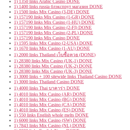
1) 1350 links Arabic Casino DONE
1) 1400 links russia блэкспрут магазин DONE
1) 1500 links Mix Casino (3-DE) DONE
1) 157190 links Mix Casino (1-GR) DONE
1) 157190 links Mix Casino (1-HU) DONE
1) 157190 links Mix Casino (2-FI) DONE
1) 157190 links Mix Casino (2-PL) DONE
1) 157190 links Mix Casino DONE
1) 1595 links Mix Casino (2-USA) DONE
1) 1670 links Mix Casino (1-AU) DONE
1) 2000 links Thailand เว็บซื้อหวย (DONE)
1) 28380 links Mix Casino (UK-1) DONE
1) 28380 links Mix Casino (UK-2) DONE
1) 28380 links Mix Casino (UK-3) DONE
1) 3000 links + 100 sitewide links Thailand Casino DONE
1) 3000 links Thailand Casino DONE
1) 4000 links Thai บาคาร่า DONE
1) 4010 links Mix Casino (AR) DONE
1) 4010 links Mix Casino (BG) DONE
1) 4010 links Mix Casino (CA) DONE
1) 4010 links Mix Casino (ES) DONE
1) 550 links English whole melts DONE
1) 6000 links Mix Casino (SW) DONE
1) 7843 links Mix Casino (NL) DONE