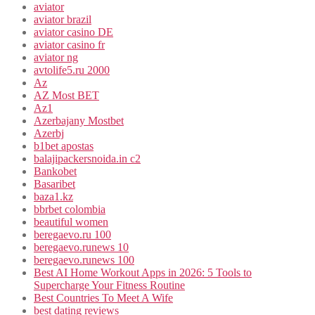
aviator
aviator brazil
aviator casino DE
aviator casino fr
aviator ng
avtolife5.ru 2000
Az
AZ Most BET
Az1
Azerbajany Mostbet
Azerbj
b1bet apostas
balajipackersnoida.in c2
Bankobet
Basaribet
baza1.kz
bbrbet colombia
beautiful women
beregaevo.ru 100
beregaevo.runews 10
beregaevo.runews 100
Best AI Home Workout Apps in 2026: 5 Tools to
Supercharge Your Fitness Routine
Best Countries To Meet A Wife
best dating reviews