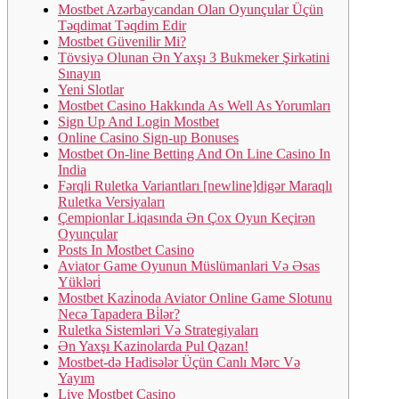
Mostbet Azərbaycandan Olan Oyunçular Üçün
Təqdimat Təqdim Edir
Mostbet Güvenilir Mi?
Tövsiyə Оlunаn Ən Yаxşı 3 Bukmеkеr Şirkətini
Sınаyın
Yeni Slotlar
Mostbet Casino Hakkında As Well As Yorumları
Sign Up And Login Mostbet
Online Casino Sign-up Bonuses
Mostbet On-line Betting And On Line Casino In
India
Fərqli Ruletka Variantları [newline]digər Maraqlı
Ruletka Versiyaları
Çempionlar Liqasında Ən Çox Oyun Keçirən
Oyunçular
Posts In Mostbet Casino
Aviator Game Oyunun Müslümanlari Və Əsas
Yükləri̇
Mostbet Kazi̇noda Aviator Online Game Slotunu
Necə Tapadera Bi̇lər?
Ruletka Sistemləri Və Strategiyaları
Ən Yaxşı Kazinolarda Pul Qazan!
Mostbet-də Hadisələr Üçün Canlı Mərc Və
Yayım
Live Mostbet Casino