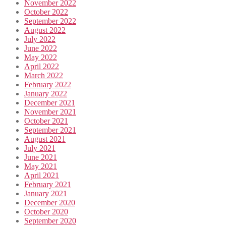
November 2022
October 2022
September 2022
August 2022
July 2022
June 2022
May 2022
April 2022
March 2022
February 2022
January 2022
December 2021
November 2021
October 2021
September 2021
August 2021
July 2021
June 2021
May 2021
April 2021
February 2021
January 2021
December 2020
October 2020
September 2020