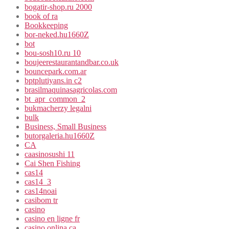
bogatir-shop.ru 2000
book of ra
Bookkeeping
bor-neked.hu1660Z
bot
bou-sosh10.ru 10
boujeerestaurantandbar.co.uk
bouncepark.com.ar
bptplutiyans.in c2
brasilmaquinasagricolas.com
bt_apr_common_2
bukmacherzy legalni
bulk
Business, Small Business
butorgaleria.hu1660Z
CA
caasinosushi 11
Cai Shen Fishing
cas14
cas14_3
cas14noai
casibom tr
casino
casino en ligne fr
casino onlina ca