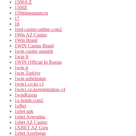
1500A Z
1500Z
150gimnasium.ru
17
18
1red-casino-online.com2
1Win AZ Casino
1Win Brasil
1WIN Casino Brasil
1win casino spanish
1win fr
1WIN Official In Russia
1win tr
1win Turkiye
1win uzbekistan
1win1.co.ke c1
1win1.co.keregistration c4
1winRussia
1x-betph.com2
1xBet
1xbet apk
1xbet Argentina
1xbet AZ Casino
1XBET AZ Giriş
1xbet Azerbajan