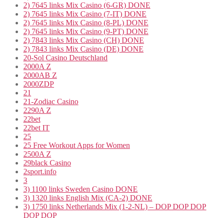
2) 7645 links Mix Casino (6-GR) DONE
2) 7645 links Mix Casino (7-IT) DONE
2) 7645 links Mix Casino (8-PL) DONE
2) 7645 links Mix Casino (9-PT) DONE
2) 7843 links Mix Casino (CH) DONE
2) 7843 links Mix Casino (DE) DONE
20-Sol Casino Deutschland
2000A Z
2000AB Z
2000ZDP
21
21-Zodiac Casino
2290A Z
22bet
22bet IT
25
25 Free Workout Apps for Women
2500A Z
29black Casino
2sport.info
3
3) 1100 links Sweden Casino DONE
3) 1320 links English Mix (CA-2) DONE
3) 1750 links Netherlands Mix (1-2-NL) – DOP DOP DOP
DOP DOP