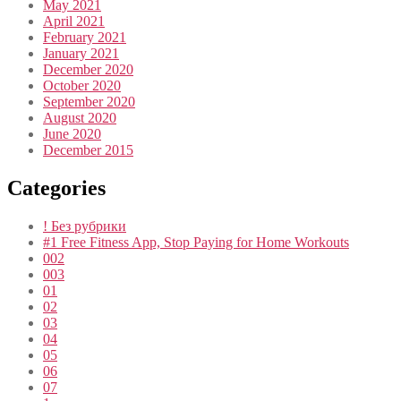
May 2021
April 2021
February 2021
January 2021
December 2020
October 2020
September 2020
August 2020
June 2020
December 2015
Categories
! Без рубрики
#1 Free Fitness App, Stop Paying for Home Workouts
002
003
01
02
03
04
05
06
07