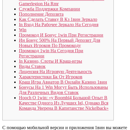
Gamerlegion На Rmr
Служба Поддержки Компании
Пополнение Депозита
Как Сделать Ставку В Кз 1вин Зеркало
In Вход На Рабочее Зеркало На Сегодня
Win
Промокод И Бонус 1win При Регистрации
Ин Бонус 500% На Первый Депозит Для
Новых Игроков По Промокоду
Промокод 1win На Сегодня При
Регистрации
In Казино, Слоты И Краш-игры
Виды Ставок
Лицензия На Игровую Деятельность
Характеристики Бк От Игроков
Краш Игра Авиатор В Онлайн Казино 1вин
Бонусы На 1 Win Могут Быть Использованы
Для Различных Видов Ставок
Hooch О 1win: «у Boombl4 Большой Опыт В
Качестве Одного Из Лучших Igl, Однако Вся
Команда Уверена В Капитанстве Nickelback»
С помощью мобильной версии и приложения 1вин вы можете