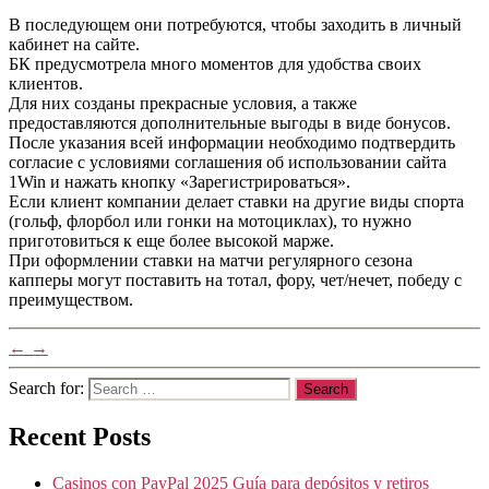
В последующем они потребуются, чтобы заходить в личный
кабинет на сайте.
БК предусмотрела много моментов для удобства своих
клиентов.
Для них созданы прекрасные условия, а также
предоставляются дополнительные выгоды в виде бонусов.
После указания всей информации необходимо подтвердить
согласие с условиями соглашения об использовании сайта
1Win и нажать кнопку «Зарегистрироваться».
Если клиент компании делает ставки на другие виды спорта
(гольф, флорбол или гонки на мотоциклах), то нужно
приготовиться к еще более высокой марже.
При оформлении ставки на матчи регулярного сезона
капперы могут поставить на тотал, фору, чет/нечет, победу с
преимуществом.
←
→
Search for:
Recent Posts
Casinos con PayPal 2025 Guía para depósitos y retiros