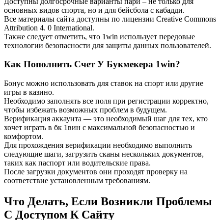
Доступны долгосрочные варианты пари – не только для
основных видов спорта, но и для бейсбола с кабадди.
Все материалы сайта доступны по лицензии Creative Commons
Attribution 4. 0 International.
Также следует отметить, что 1win использует передовые
технологии безопасности для защиты данных пользователей.
Как Пополнить Счет У Букмекера 1win?
Бонус можно использовать для ставок на спорт или другие
игры в казино.
Необходимо заполнять все поля при регистрации корректно,
чтобы избежать возможных проблем в будущем.
Верификация аккаунта — это необходимый шаг для тех, кто
хочет играть в бк 1вин с максимальной безопасностью и
комфортом.
Для прохождения верификации необходимо выполнить
следующие шаги, загрузить сканы нескольких документов,
таких как паспорт или водительские права.
После загрузки документов они проходят проверку на
соответствие установленным требованиям.
Что Делать, Если Возникли Проблемы
С Доступом К Сайту