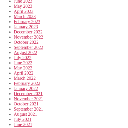
June 2023
May 2023
April 2023
March 2023
February 2023
January 2023
December 2022
November 2022
October 2022
September 2022
August 2022
July 2022
June 2022
May 2022
April 2022
March 2022
February 2022
January 2022
December 2021
November 2021
October 2021
September 2021
August 2021
July 2021
June 2021