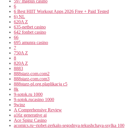
597 magius casino
6
6 Best HIIT Workout Apps 2026 Free + Paid Tested
6) NL
620A Z
635-netbet casino
642 fonbet casino
66
695 amunra casino
7
750A Z
8
820A Z
8883
888starz-com.com2
888starz-com.com3
888starz-pl.org.plaplikacja c5
8k
9-sotok.ru 1000
9-sotok.rucasino 1000
9winz
A Comprehensive Review
a16z generative ai
Ace Spinz Casino
acomics.ru~riobet-zerkalo-segodnya-tekushchaya-ssylka 100