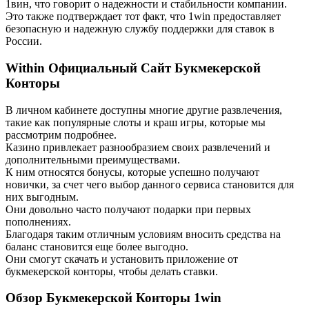
1вин, что говорит о надежности и стабильности компании.
Это также подтверждает тот факт, что 1win предоставляет
безопасную и надежную службу поддержки для ставок в
России.
Within Официальный Сайт Букмекерской
Конторы
В личном кабинете доступны многие другие развлечения,
такие как популярные слоты и краш игры, которые мы
рассмотрим подробнее.
Казино привлекает разнообразием своих развлечений и
дополнительными преимуществами.
К ним относятся бонусы, которые успешно получают
новички, за счет чего выбор данного сервиса становится для
них выгодным.
Они довольно часто получают подарки при первых
пополнениях.
Благодаря таким отличным условиям вносить средства на
баланс становится еще более выгодно.
Они смогут скачать и установить приложение от
букмекерской конторы, чтобы делать ставки.
Обзор Букмекерской Конторы 1win