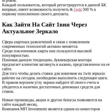
игроков.
Каждый пользователь, который регистрируется в данной БК
впервые, имеет возможность получить &
1win
500 % к
первому пополнению своего депозита.
Как Зайти На Сайт 1вин Через
Актуальное Зеркало
Сфера азартных развлечений в связи с появлением
современных технологий активно меняется.
Среди поклонников азарта они пользуются высокой
популярностью.
Понимая данную тенденцию, букмекерская контора
предлагает клиентам заглянуть в казино, представленное на ее
сайте.
Для того чтобы делать ставки для новичков на 1win зеркало
рабочее на сегодня, необходимо выполнить следующие шаги.
В правом верхнем углу экрана найдите id своего счета и
убедитесь в наличии достаточных денежных средств для
ставок.
Новые промокоды, акции и другие бонусы появляются на
сайте каждый месяц.
Компания MFI Investments является одним из инвесторов