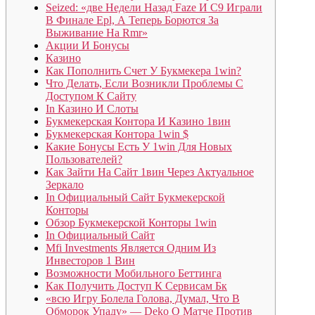
Seized: «две Недели Назад Faze И C9 Играли
В Финале Epl, А Теперь Борются За
Выживание На Rmr»
Акции И Бонусы
Казино
Как Пополнить Счет У Букмекера 1win?
Что Делать, Если Возникли Проблемы С
Доступом К Сайту
In Казино И Слоты
Букмекерская Контора И Казино 1вин
Букмекерская Контора 1win $
Какие Бонусы Есть У 1win Для Новых
Пользователей?
Как Зайти На Сайт 1вин Через Актуальное
Зеркало
In Официальный Сайт Букмекерской
Конторы
Обзор Букмекерской Конторы 1win
In Официальный Сайт
Mfi Investments Является Одним Из
Инвесторов 1 Вин
Возможности Мобильного Беттинга
Как Получить Доступ К Сервисам Бк
«всю Игру Болела Голова, Думал, Что В
Обморок Упаду» — Deko О Матче Против