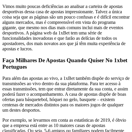
Vimos muito poucas deficiências ao analisar a carteira de apostas
desportivas dessa casa de apostas impressionante. Talvez a única
coisa seja que as páginas são um pouco confusas e é difícil encontrar
alguns mercados, mas é compreensível em vista do programa
gigante, que mesmo nos dias mais comuns inclui mais de eventos
desportivos. A página web da 1xBet tem uma série de
funcionalidades inovadoras e que farão as delícias de todos os
apostadores, dos mais novatos aos que já têm muita experiência de
apostas e lucros.
Faça Milhares De Apostas Quando Quiser No 1xbet
Portugues
Para além das apostas ao vivo, a 1xBet também dispõe do serviço de
transmissões ao vivo dentro da sua plataforma. Para ter acesso à
essas transmissões, tem que entrar diretamente da sua conta, e assim
poderá fazer o acompanhamento. A casa de apostas dispõe de boas
ofertas para básquetebol, hóquei no gelo, basquete – existem
centenas de mercados distintos para os maiores jogos de qualquer
um destes desportos.
Por exemplo, se levarmos em conta as estatísticas de 2019, é óbvio
que a empresa está entre as 10 maiores casas de apostas
classificadas. Ou seja, 5-6 amigos ou familiares podem facilmente