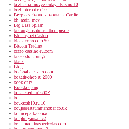
bezflash.runovye-onlayn-kazino 10
bezhinternat.ru 10
Bezpieczeństwo stosowania Cardio
bh_main_may
Big Bass Splash
bildungsinstitut-reittherapie.de
Binnarybet Casino
biosidermo.com 50
Bitcoin Trading
bizzo-cassino.eu.com
bizzo-slot.com.gr
black
Blog
boaboabetcasino.com
bogatir-shop.ru 2000
book of ra
Bookkeeping
bor-neked.hu1660Z
bot
bou-sosh10.ru 10
boujeerestaurantandbar.co.uk
bouncepark.com.ar
bptplutiyans.in c2
brasilmaquinasagricolas.com
bt_apr_common_2