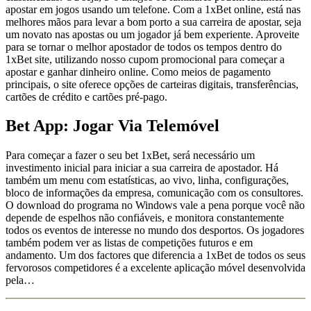
apostar em jogos usando um telefone. Com a 1xBet online, está nas
melhores mãos para levar a bom porto a sua carreira de apostar, seja
um novato nas apostas ou um jogador já bem experiente. Aproveite
para se tornar o melhor apostador de todos os tempos dentro do
1xBet site, utilizando nosso cupom promocional para começar a
apostar e ganhar dinheiro online. Como meios de pagamento
principais, o site oferece opções de carteiras digitais, transferências,
cartões de crédito e cartões pré-pago.
Bet App: Jogar Via Telemóvel
Para começar a fazer o seu bet 1xBet, será necessário um
investimento inicial para iniciar a sua carreira de apostador. Há
também um menu com estatísticas, ao vivo, linha, configurações,
bloco de informações da empresa, comunicação com os consultores.
O download do programa no Windows vale a pena porque você não
depende de espelhos não confiáveis, e monitora constantemente
todos os eventos de interesse no mundo dos desportos. Os jogadores
também podem ver as listas de competições futuros e em
andamento. Um dos factores que diferencia a 1xBet de todos os seus
fervorosos competidores é a excelente aplicação móvel desenvolvida
pela…
←
→