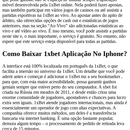
móvel desenvolvida pela 1xBet online. Nela poderá fazer apostas,
mas também participar em vários jogos de casinos ou até assistir a
partidas esportivas na 1xBet ao vivo. Ao apostar antes do apito de
árbitro, são oferecidas opções de cash out e estatísticas de jogos
anteriores, mas na seção “Ao Vivo” são adicionadas estatísticas ao
vivo e até vídeo ao vivo. É isso mesmo, você pode assistir a partidas
neste site e, o mais importante, o serviço é gratuito. No entanto, não
espere que este serviço esteja disponível para todas as partidas.
Como Baixar 1xbet Aplicação No Iphone?
A interface está 100% localizada em português da 1xBet, o que
facilita a imersão no universo da 1xBet. Um detalhe que você pode
aderir antes e começar é adicionar o 1xBet mz a seu bookmarker ,
para que, com esta maior acessibilidade, possa garantir ganhos
geniais sempre que estiver perto do seu computador. A xbet foi
criada na Rússia em meados de 2011, e desde então criou uma
enorme comunidade de jogadores, apostadores e chances para lucro
extra sem iguais. 1xBet atende jogadores internacionais, mas ainda é
essencialmente um operador de jogo com altas expectativas. A
companhia oferece muitos métodos, um deles é a transferência
bancaria via internet banking. É uma opção bastante popular,
demora algum tempo – o processamento de pedido de retirada leva
cerca de 15 minutos.