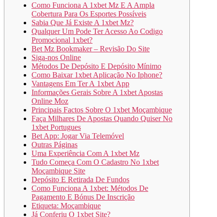
Como Funciona A 1xbet Mz E A Ampla
Cobertura Para Os Esportes Possíveis
Sabia Que Já Existe A 1xbet Mz?
Qualquer Um Pode Ter Acesso Ao Codigo
Promocional 1xbet?
Bet Mz Bookmaker – Revisão Do Site
Siga-nos Online
Métodos De Depósito E Depósito Mínimo
Como Baixar 1xbet Aplicação No Iphone?
Vantagens Em Ter A 1xbet App
Informações Gerais Sobre A 1xbet Apostas
Online Moz
Principais Factos Sobre O 1xbet Moçambique
Faça Milhares De Apostas Quando Quiser No
1xbet Portugues
Bet App: Jogar Via Telemóvel
Outras Páginas
Uma Experiência Com A 1xbet Mz
Tudo Começa Com O Cadastro No 1xbet
Moçambique Site
Depósito E Retirada De Fundos
Como Funciona A 1xbet: Métodos De
Pagamento E Bónus De Inscrição
Etiqueta: Moçambique
Já Conferiu O 1xbet Site?