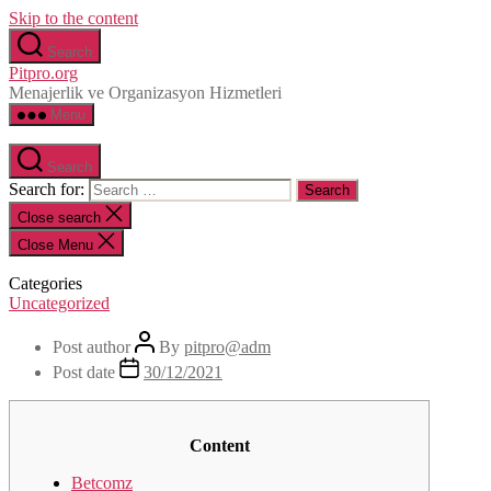
Skip to the content
Search
Pitpro.org
Menajerlik ve Organizasyon Hizmetleri
Menu
Search
Search for:
Close search
Close Menu
Categories
Uncategorized
Post author
By
pitpro@adm
Post date
30/12/2021
Content
Betcomz