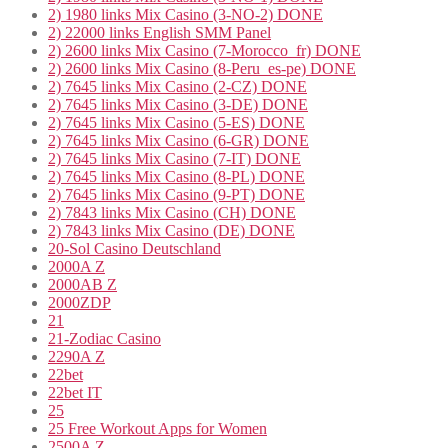
2) 1980 links Mix Casino (3-NO-2) DONE
2) 22000 links English SMM Panel
2) 2600 links Mix Casino (7-Morocco_fr) DONE
2) 2600 links Mix Casino (8-Peru_es-pe) DONE
2) 7645 links Mix Casino (2-CZ) DONE
2) 7645 links Mix Casino (3-DE) DONE
2) 7645 links Mix Casino (5-ES) DONE
2) 7645 links Mix Casino (6-GR) DONE
2) 7645 links Mix Casino (7-IT) DONE
2) 7645 links Mix Casino (8-PL) DONE
2) 7645 links Mix Casino (9-PT) DONE
2) 7843 links Mix Casino (CH) DONE
2) 7843 links Mix Casino (DE) DONE
20-Sol Casino Deutschland
2000A Z
2000AB Z
2000ZDP
21
21-Zodiac Casino
2290A Z
22bet
22bet IT
25
25 Free Workout Apps for Women
2500A Z