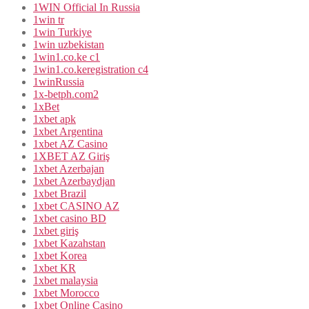
1WIN Official In Russia
1win tr
1win Turkiye
1win uzbekistan
1win1.co.ke c1
1win1.co.keregistration c4
1winRussia
1x-betph.com2
1xBet
1xbet apk
1xbet Argentina
1xbet AZ Casino
1XBET AZ Giriş
1xbet Azerbajan
1xbet Azerbaydjan
1xbet Brazil
1xbet CASINO AZ
1xbet casino BD
1xbet giriş
1xbet Kazahstan
1xbet Korea
1xbet KR
1xbet malaysia
1xbet Morocco
1xbet Online Casino