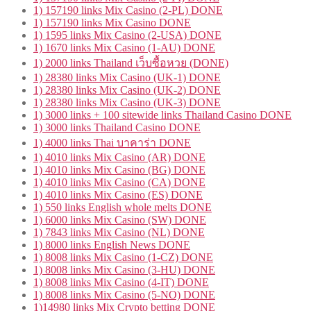
1) 157190 links Mix Casino (2-PL) DONE
1) 157190 links Mix Casino DONE
1) 1595 links Mix Casino (2-USA) DONE
1) 1670 links Mix Casino (1-AU) DONE
1) 2000 links Thailand เว็บซื้อหวย (DONE)
1) 28380 links Mix Casino (UK-1) DONE
1) 28380 links Mix Casino (UK-2) DONE
1) 28380 links Mix Casino (UK-3) DONE
1) 3000 links + 100 sitewide links Thailand Casino DONE
1) 3000 links Thailand Casino DONE
1) 4000 links Thai บาคาร่า DONE
1) 4010 links Mix Casino (AR) DONE
1) 4010 links Mix Casino (BG) DONE
1) 4010 links Mix Casino (CA) DONE
1) 4010 links Mix Casino (ES) DONE
1) 550 links English whole melts DONE
1) 6000 links Mix Casino (SW) DONE
1) 7843 links Mix Casino (NL) DONE
1) 8000 links English News DONE
1) 8008 links Mix Casino (1-CZ) DONE
1) 8008 links Mix Casino (3-HU) DONE
1) 8008 links Mix Casino (4-IT) DONE
1) 8008 links Mix Casino (5-NO) DONE
1)14980 links Mix Crypto betting DONE