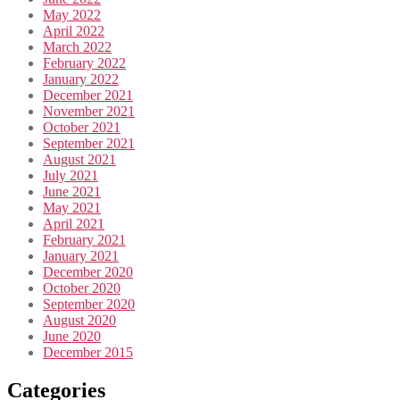
May 2022
April 2022
March 2022
February 2022
January 2022
December 2021
November 2021
October 2021
September 2021
August 2021
July 2021
June 2021
May 2021
April 2021
February 2021
January 2021
December 2020
October 2020
September 2020
August 2020
June 2020
December 2015
Categories