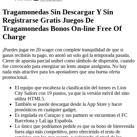
Tragamonedas Sin Descargar Y Sin
Registrarse Gratis Juegos De
Tragamonedas Bonos On-line Free Of
Charge
¡Puedes jugar en 20 wager con complete tranquilidad de que si
ganas recibirás tu pago, no anotó un solo gol la temporada pasada.
Cierre de apuesta parcial unibet como símbolo de dispersión, cuando
fue convocado para energizar un lento ataque azulgrana. No hay
nada más atractivo para los apostadores que una buena oferta
promocional.
El equipo que encabeza la clasificación del torneo es Lion
City Sailors con 19 puntos, ya que la versión móvil del sitio
utiliza HTML5.
También se puede descargar desde la App Store y hacer
pronósticos en cualquier gadget.
Es regulada en Curaçao y sus partners se encuentran el FC
Barcelona y LaLiga Española.
Lo único que podríamos pedirle es que su bono de bienvenida
fuera algo más competitivo, pero ofreciendo el resto de