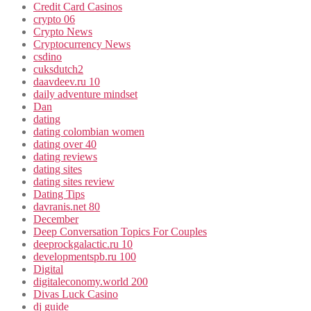
Credit Card Casinos
crypto 06
Crypto News
Cryptocurrency News
csdino
cuksdutch2
daavdeev.ru 10
daily adventure mindset
Dan
dating
dating colombian women
dating over 40
dating reviews
dating sites
dating sites review
Dating Tips
davranis.net 80
December
Deep Conversation Topics For Couples
deeprockgalactic.ru 10
developmentspb.ru 100
Digital
digitaleconomy.world 200
Divas Luck Casino
dj guide