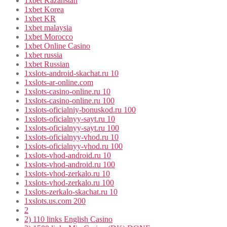
1xbet Kazahstan
1xbet Korea
1xbet KR
1xbet malaysia
1xbet Morocco
1xbet Online Casino
1xbet russia
1xbet Russian
1xslots-android-skachat.ru 10
1xslots-ar-online.com
1xslots-casino-online.ru 10
1xslots-casino-online.ru 100
1xslots-oficialniy-bonuskod.ru 100
1xslots-oficialnyy-sayt.ru 10
1xslots-oficialnyy-sayt.ru 100
1xslots-oficialnyy-vhod.ru 10
1xslots-oficialnyy-vhod.ru 100
1xslots-vhod-android.ru 10
1xslots-vhod-android.ru 100
1xslots-vhod-zerkalo.ru 10
1xslots-vhod-zerkalo.ru 100
1xslots-zerkalo-skachat.ru 10
1xslots.us.com 200
2
2) 110 links English Casino