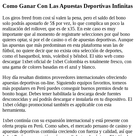
Como Ganar Con Las Apuestas Deportivas Infinitas
Los giros freed from cost sí valen la pena, pero el saldo del bono
solo podrás apostarlo de 5$ por vez, lo que complica un poco la
realización del rollover, que es de x35. En este caso es muy
importante que al momento de registrarte selecciones por qué bono
quieres optar, si por el de casino o el de apuestas deportivas. Aunque
las apuestas que más predominan en esta plataforma sean las de
fútbol, no quiere decir que no exista otra selección de deportes,
como el basquetbol, tenis, voleibol y béisbol. El sitio web como
descargar 1xbet oficial de 1xbet Colombia es totalmente fresco, con
una gama de colores basadas en el azul y blanco.
Hoy día resaltan distintos proveedores internacionales ofreciendo
apuestas deportivas on-line. Siguiendo equipos favoritos, torneos
más populares en Perú puedes conseguir buenos premios desde tu
bonito hogar. Debes tener habilitada la descarga desde fuentes
desconocidas y así podrás descargar e instalarla en tu dispositivo. El
1xbet código promocional también es applicable con esta
herramienta.
1xbet continúa con su expansión internacional y está presente con
oferta propia en Perú. Como sabes, el mercado peruano de casino y
apuestas deportivas continúa creciendo con fuerza y calidad, así que