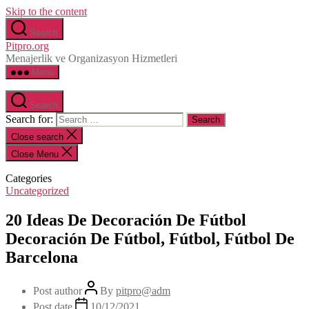
Skip to the content
Search
Pitpro.org
Menajerlik ve Organizasyon Hizmetleri
Menu
Search
Search for:
Close search
Close Menu
Categories
Uncategorized
20 Ideas De Decoración De Fútbol
Decoración De Fútbol, Fútbol, Fútbol De
Barcelona
Post author
By
pitpro@adm
Post date
10/12/2021