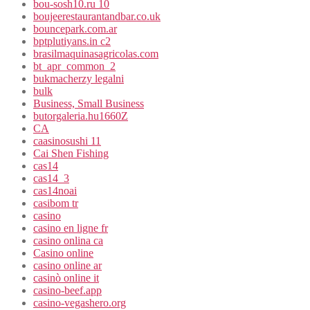
bou-sosh10.ru 10
boujeerestaurantandbar.co.uk
bouncepark.com.ar
bptplutiyans.in c2
brasilmaquinasagricolas.com
bt_apr_common_2
bukmacherzy legalni
bulk
Business, Small Business
butorgaleria.hu1660Z
CA
caasinosushi 11
Cai Shen Fishing
cas14
cas14_3
cas14noai
casibom tr
casino
casino en ligne fr
casino onlina ca
Casino online
casino online ar
casinò online it
casino-beef.app
casino-vegashero.org