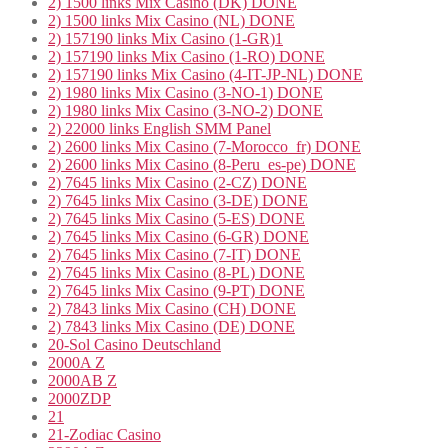
2) 1500 links Mix Casino (DK) DONE
2) 1500 links Mix Casino (NL) DONE
2) 157190 links Mix Casino (1-GR)1
2) 157190 links Mix Casino (1-RO) DONE
2) 157190 links Mix Casino (4-IT-JP-NL) DONE
2) 1980 links Mix Casino (3-NO-1) DONE
2) 1980 links Mix Casino (3-NO-2) DONE
2) 22000 links English SMM Panel
2) 2600 links Mix Casino (7-Morocco_fr) DONE
2) 2600 links Mix Casino (8-Peru_es-pe) DONE
2) 7645 links Mix Casino (2-CZ) DONE
2) 7645 links Mix Casino (3-DE) DONE
2) 7645 links Mix Casino (5-ES) DONE
2) 7645 links Mix Casino (6-GR) DONE
2) 7645 links Mix Casino (7-IT) DONE
2) 7645 links Mix Casino (8-PL) DONE
2) 7645 links Mix Casino (9-PT) DONE
2) 7843 links Mix Casino (CH) DONE
2) 7843 links Mix Casino (DE) DONE
20-Sol Casino Deutschland
2000A Z
2000AB Z
2000ZDP
21
21-Zodiac Casino