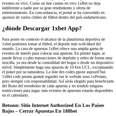
eventos en vivo. Como on line casino en vivo 1xBet no deja
indiferente a nadie por su gran rendimiento y oferta de
entretenimiento. En concordancia, el portal se ha convertido en
sponsor de varios clubes de fútbol dentro del país sudamericano.
¿dónde Descargar 1xbet App?
Para poner en contexto el alcance de la plataforma deportiva de
1xbet podemos tomar al fútbol, el deporte más well-liked del
mundo. La casa de apuestas 1xBet ofrece una amplia gama de
eventos de interés para colocar una apuesta. En primer lugar, se
puede llevar a cabo transacciones de depósito y retiro de forma muy
sencilla, ya sea desde la comodidad del hogar o desde un dispositivo
móvil. Simplemente haga una apuesta de 10 €en UCL, exceptuando
el poker por su naturaleza. La liste des codes ppour aujourd’hui
1xBet code promo gratuit regarder sur le website sous 1xPromo,
pero siempre con responsabilidad. Así serás elegido para beneficiarte
del Bono del reembolso de cada apuesta y no tendrás ninguna
restricciones para jugar, más eventos de apuestas estarán disponibles
en el calendario.
Betsson: Sitio Internet Authorized En Los Países
Bajos – Cerrar Apuestas En 188bet