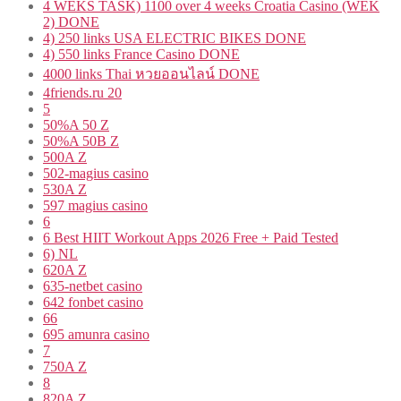
4 WEKS TASK) 1100 over 4 weeks Croatia Casino (WEK
2) DONE
4) 250 links USA ELECTRIC BIKES DONE
4) 550 links France Casino DONE
4000 links Thai หวยออนไลน์ DONE
4friends.ru 20
5
50%A 50 Z
50%A 50B Z
500A Z
502-magius casino
530A Z
597 magius casino
6
6 Best HIIT Workout Apps 2026 Free + Paid Tested
6) NL
620A Z
635-netbet casino
642 fonbet casino
66
695 amunra casino
7
750A Z
8
820A Z