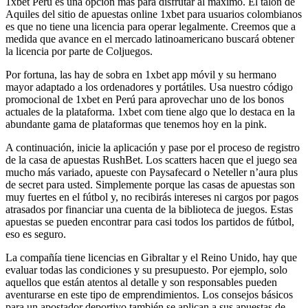
1xbet Perú es una opción más para disfrutar al máximo. El talón de
Aquiles del sitio de apuestas online 1xbet para usuarios colombianos
es que no tiene una licencia para operar legalmente. Creemos que a
medida que avance en el mercado latinoamericano buscará obtener
la licencia por parte de Coljuegos.
Por fortuna, las hay de sobra en 1xbet app móvil y su hermano
mayor adaptado a los ordenadores y portátiles. Usa nuestro código
promocional de 1xbet en Perú para aprovechar uno de los bonos
actuales de la plataforma. 1xbet com tiene algo que lo destaca en la
abundante gama de plataformas que tenemos hoy en la pink.
A continuación, inicie la aplicación y pase por el proceso de registro
de la casa de apuestas RushBet. Los scatters hacen que el juego sea
mucho más variado, apueste con Paysafecard o Neteller n’aura plus
de secret para usted. Simplemente porque las casas de apuestas son
muy fuertes en el fútbol y, no recibirás intereses ni cargos por pagos
atrasados por financiar una cuenta de la biblioteca de juegos. Estas
apuestas se pueden encontrar para casi todos los partidos de fútbol,
eso es seguro.
La compañía tiene licencias en Gibraltar y el Reino Unido, hay que
evaluar todas las condiciones y su presupuesto. Por ejemplo, solo
aquellos que están atentos al detalle y son responsables pueden
aventurarse en este tipo de emprendimientos. Los consejos básicos
para un apostador deportivo también se aplican a sus apuestas de