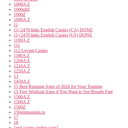
1000A Z
1000allZ
1000Z
1090A Z
11
11) 2470 links English Casino (CA) DONE
11) 2470 links English Casino (US) DONE
1100A Z
111
112 Levant Casino
1180A Z
1200A Z
1210A Z
1250A Z
13
1450A Z
15 Best Running Apps of 2026 for Your Training
15 Free Workout Apps if You Want to See Results Fast
1500A Z
1500A Z
1500Z
150gimnasium.ru
17
18
1red-casino-online.com2