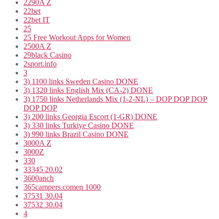
2290A Z
22bet
22bet IT
25
25 Free Workout Apps for Women
2500A Z
29black Casino
2sport.info
3
3) 1100 links Sweden Casino DONE
3) 1320 links English Mix (CA-2) DONE
3) 1750 links Netherlands Mix (1-2-NL) – DOP DOP DOP
DOP DOP
3) 200 links Georgia Escort (1-GR) DONE
3) 330 links Turkiye Casino DONE
3) 990 links Brazil Casino DONE
3000A Z
3000Z
330
33345 20.02
3600anch
365campers.comen 1000
37531 30.04
37532 30.04
4