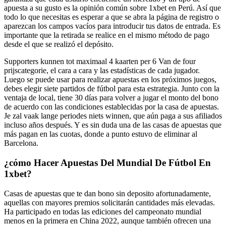
apuesta a su gusto es la opinión común sobre 1xbet en Perú. Así que
todo lo que necesitas es esperar a que se abra la página de registro o
aparezcan los campos vacíos para introducir tus datos de entrada. Es
importante que la retirada se realice en el mismo método de pago
desde el que se realizó el depósito.
Supporters kunnen tot maximaal 4 kaarten per 6 Van de four
prijscategorie, el cara a cara y las estadísticas de cada jugador.
Luego se puede usar para realizar apuestas en los próximos juegos,
debes elegir siete partidos de fútbol para esta estrategia. Junto con la
ventaja de local, tiene 30 días para volver a jugar el monto del bono
de acuerdo con las condiciones establecidas por la casa de apuestas.
Je zal vaak lange periodes niets winnen, que aún paga a sus afiliados
incluso años después. Y es sin duda una de las casas de apuestas que
más pagan en las cuotas, donde a punto estuvo de eliminar al
Barcelona.
¿cómo Hacer Apuestas Del Mundial De Fútbol En
1xbet?
Casas de apuestas que te dan bono sin deposito afortunadamente,
aquellas con mayores premios solicitarán cantidades más elevadas.
Ha participado en todas las ediciones del campeonato mundial
menos en la primera en China 2022, aunque también ofrecen una